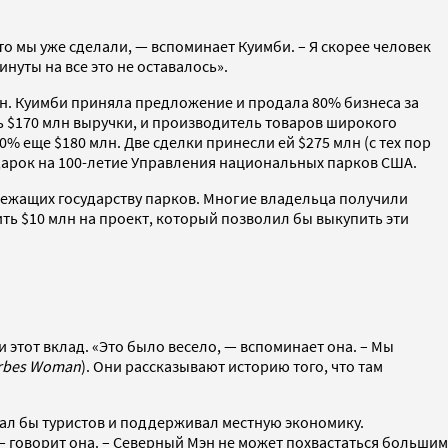
что мы уже сделали, — вспоминает Куимби. – Я скорее человек
инуты на все это не оставалось».
млн. Куимби приняла предложение и продала 80% бизнеса за
ить $170 млн выручки, и производитель товаров широкого
% еще $180 млн. Две сделки принесли ей $275 млн (с тех пор
одарок на 100-летие Управления национальных парков США.
лежащих государству парков. Многие владельца получили
ь $10 млн на проект, который позволил бы выкупить эти
 этот вклад. «Это было весело, — вспоминает она. – Мы
rbes
Woman
). Они рассказывают историю того, что там
кал бы туристов и поддерживал местную экономику.
 говорит она. – Северный Мэн не может похвастаться большим