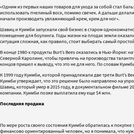
«Одним из первых наших товаров для ухода за собой стал бальз
использовать пчелиный воск, помимо свечек. А дальше делали 
начали производить увлажняющий крем, крем для ног».
Шавиц и Куимби запускали свой бизнес в старом однокомнатн
помещение для боулинга. Годы жизни на плодах земли оказали
ситуация сложная, как правило, стоит выбирать самый простой
В конце 1980-х продукты Burt’s Bees оказались в Нью-Йорке: 
Северной Каролине, чтобы привлечь на производства талантли
концов пришел к выводу, что это не для него. По словам Куимб
К 1999 году Куимби, которой принадлежали две трети Burt’s Be
Куимби утверждает, что это решение было направлено на упро
Шавиц, который умер в 2015 году, в документальном фильме 201
компании. Куимби позже выплатила ему еще $4 млн.
Последняя продажа
По мере роста своего состояния Куимби обратилась к покупке з
финансово ориентированный человек, но я понимала, что нужн