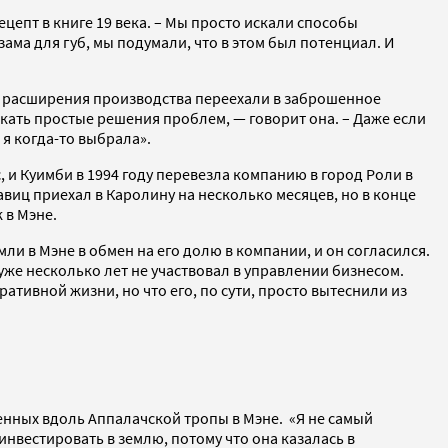
ецепт в книге 19 века. – Мы просто искали способы
ама для губ, мы подумали, что в этом был потенциал. И
ре расширения производства переехали в заброшенное
кать простые решения проблем, — говорит она. – Даже если
 я когда-то выбрала».
, и Куимби в 1994 году перевезла компанию в город Роли в
иц приехал в Каролину на несколько месяцев, но в конце
 в Мэне.
ли в Мэне в обмен на его долю в компании, и он согласился.
же несколько лет не участвовал в управлении бизнесом.
ративной жизни, но что его, по сути, просто вытеснили из
женных вдоль Аппалачской тропы в Мэне. «Я не самый
нвестировать в землю, потому что она казалась в