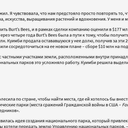
зжил. Я чувствовала, что нам предстояло просто повторять то, 
на, искусства, выращивания растений и вдохновения. У меня и м
ить Burt’s Bees, и в рамках сделки компанию оценили в $177 
Через четыре года Burt’s Bees была а пути к тому, чтобы получ
н. Куимби продала остававшуюся у нее долю, получив за эти 20
лили сосредоточиться на ее новом плане – сборе $10 млн на п
 с частными участками земли, расположенными внутри принад
нальных парков это усложняло работу. Куимби решила выделит
сила по стране, чтобы найти места, где ей хотелось бы внести
орические парки (места сражений Гражданской войны в США –
Fo
едников».
равилась идея создания национального парка, который привле
мы хотели передать землю Управлению национальных парков, —