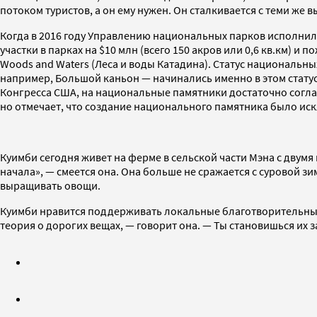
потоком туристов, а он ему нужен. Он сталкивается с теми же 
Когда в 2016 году Управлению национальных парков исполнил
участки в парках на $10 млн (всего 150 акров или 0,6 кв.км) и
Woods and Waters (Леса и воды Катадина). Статус националь
например, Большой каньон — начинались именно в этом статус
Конгресса США, на национальные памятники достаточно согласи
но отмечает, что создание национального памятника было ис
Куимби сегодня живет на ферме в сельской части Мэна с двумя 
начала», — смеется она. Она больше не сражается с суровой з
выращивать овощи.
Куимби нравится поддерживать локальные благотворительные 
теория о дорогих вещах, — говорит она. — Ты становишься их з