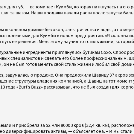
ам для губ, — вспоминает Куимби, которая наткнулась на его р
шаг за шагом. Наши продажи начали расти после запуска бальз
ом школьном домике без окон, электричества и воды, а по ме
сь полезными для Куимби в новом предприятии. «Я склонна ис
 путь ее решения. Меня этому научил тот стиль жизни, который
натуральные ингредиенты приглянулись бутикам Сохо. Спрос рос
вых специалистов и сделать его более профессиональным. Шав
и, он не был готов менять свой стиль жизни и любил свой домик
es, задумалась о продаже. Она предложила Шавицу 37 акров зем
щение структуры владения компанией, а Шавиц на тот момент у
3 года «Burt’s Buzz» рассказывал, что не был создан для корпо
емли и приобрела за $2 млн 8000 акров (32,4 кв. км), располо
о диверсифицировать активы, — объясняет она. – И мы стали и