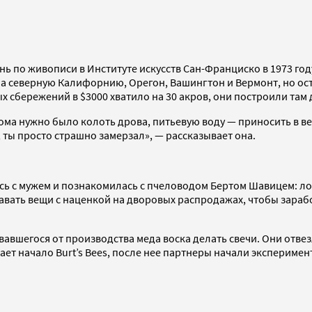
ь по живописи в Институте искусств Сан-Франциско в 1973 году
ила северную Калифорнию, Орегон, Вашингтон и Вермонт, но ос
ых сбережений в $3000 хватило на 30 акров, они построили там
ма нужно было колоть дрова, питьевую воду — приносить в вед
 ты просто страшно замерзал», — рассказывает она.
сь с мужем и познакомилась с пчеловодом Бертом Шавицем: лови
авать вещи с наценкой на дворовых распродажах, чтобы зарабо
авшегося от производства меда воска делать свечи. Они отвез
чает начало Burt’s Bees, после нее партнеры начали экспериме