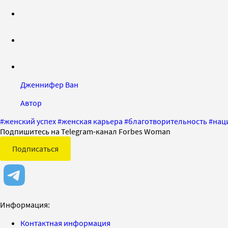
Дженнифер Ван
Автор
#
женский успех
#
женская карьера
#
благотворительность
#
нац
Подпишитесь на Telegram-канал Forbes Woman
Подписаться
Информация:
Контактная информация