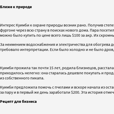
Ближе к природе
Интерес Куимби к охране природы возник рано. Получив степен
фургоне через всю страну в поисках нового дома. Пара посет
можно было купить по цене всего лишь $100 за акр. Их скромн
За неимением водоснабжения и электричества для обогрева до
требовало интерпретации. Если было холодно и не было дров,
Куимби прожила так почти 15 лет, родила близнецов, расстала
приходилось нелегко: она старалась дешевле покупать и прод
из собственного пикапа.
Куимби предложила помочь с пчелами и вскоре начала из остав
за пару и в первый же день заработали $200. Эта история отме
Рецепт для бизнеса