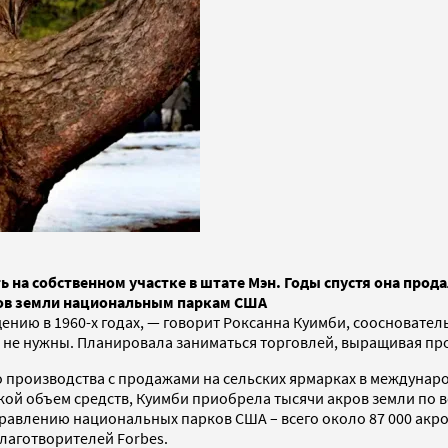
ь на собственном участке в штате Мэн. Годы спустя она прод
ров земли национальным паркам США
ению в 1960-х годах, — говорит Роксанна Куимби, сооснователь
и не нужны. Планировала заниматься торговлей, выращивая про
го производства с продажами на сельских ярмарках в междунар
й объем средств, Куимби приобрела тысячи акров земли по все
авлению национальных парков США – всего около 87 000 акров (
благотворителей Forbes.