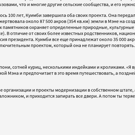
вызовами, что и многие другие сельские сообщества, и его нужн
ось 100 лет, Куимби завершила оба своих проекта. Она перед
 пожертвовала около 87 500 акров (354 кв.км) земли в Мэне на 
ных памятников охраняет определенные природные, культурны
е). В отличие от своих более известных родственников, нацио
я президента. Куимби все еще принадлежат около 35 000 акров
ключительным проектом, который она не планирует повторять.
пони, сотней куриц, несколькими индейками и кроликами. «Я вр
имой Мэна и предпочитает в это время путешествовать, а поздн
организации и проекты модернизации в собственном штате, а 
аложником, и приходится запирать все двери. А потом ты теряеш