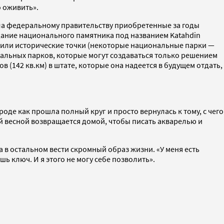
о оживить».
ала федеральному правительству приобретенные за годы
создание национального памятника под названием Katahdin
е или исторические точки (некоторые национальные парки —
нальных парков, которые могут создаваться только решением
 (142 кв.км) в штате, которые она надеется в будущем отдать,
оде как прошла полный круг и просто вернулась к тому, с чего
ей весной возвращается домой, чтобы писать акварелью и
в остальном вести скромный образ жизни. «У меня есть
ь ключ. И я этого не могу себе позволить».