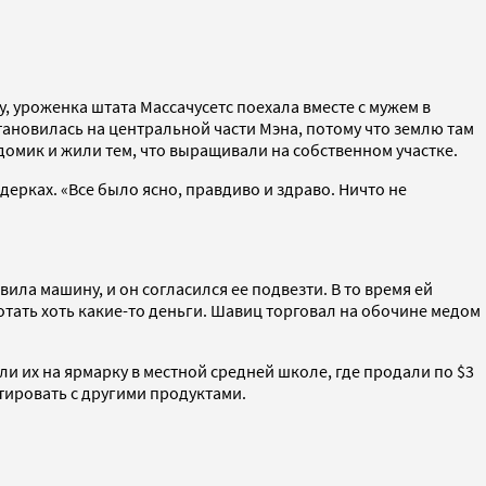
, уроженка штата Массачусетс поехала вместе с мужем в
тановилась на центральной части Мэна, потому что землю там
 домик и жили тем, что выращивали на собственном участке.
ерках. «Все было ясно, правдиво и здраво. Ничто не
ла машину, и он согласился ее подвезти. В то время ей
тать хоть какие-то деньги. Шавиц торговал на обочине медом
ли их на ярмарку в местной средней школе, где продали по $3
нтировать с другими продуктами.