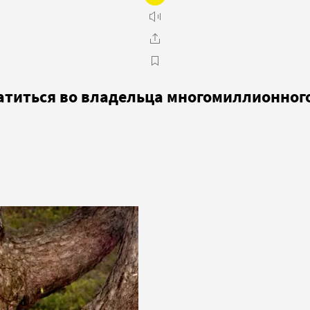
атиться во владельца многомиллионног