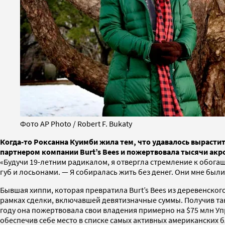
Фото AP Photo / Robert F. Bukaty
Когда-то Роксанна Куимби жила тем, что удавалось вырастит
партнером компании Burt’s Bees и пожертвовала тысячи ак
«Будучи 19-летним радикалом, я отвергла стремление к обогащ
губ и лосьонами. — Я собиралась жить без денег. Они мне был
Бывшая хиппи, которая превратила Burt’s Bees из деревенско
рамках сделки, включавшей девятизначные суммы. Получив тако
году она пожертвовала свои владения примерно на $75 млн Упр
обеспечив себе место в списке самых активных американских 