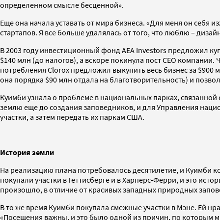
определенном смысле бесценной».
Еще она начала уставать от мира бизнеса. «Для меня он себя и
стартапов. Я все больше удалялась от того, что люблю – дизай
В 2003 году инвестиционный фонд AEA Investors предложил куп
$140 млн (до налогов), а вскоре покинула пост CEO компании. 
потребления Clorox предложил выкупить весь бизнес за $900 мл
она порядка $90 млн отдала на благотворительность) и позво
Куимби узнала о проблеме в национальных парках, связанной
землю еще до создания заповедников, и для Управления нацио
участки, а затем передать их паркам США.
История земли
На реализацию плана потребовалось десятилетие, и Куимби коле
покупали участки в Геттисберге и в Харперс-Ферри, и это ист
произошло, в отличие от красивых западных природных запов
В то же время Куимби покупала смежные участки в Мэне. Ей н
«Посещения важны, и это было одной из причин, по которым 