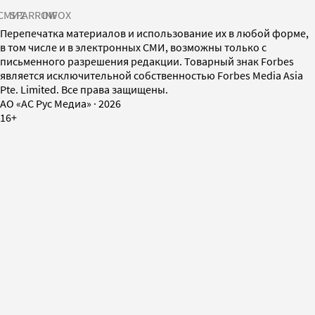
СМИ2
SPARROW
INFOX
Перепечатка материалов и использование их в любой форме,
в том числе и в электронных СМИ, возможны только с
письменного разрешения редакции. Товарный знак Forbes
является исключительной собственностью Forbes Media Asia
Pte. Limited. Все права защищены.
AO «АС Рус Медиа»
·
2026
16+