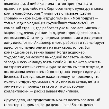
владельцем. И либо кандидат готов принимать эти
правила игры, либо нет. Корпоративную культуру в таких
компаниях Виктория Филиппова описывает двумя
словами — «командный трудоголизм». «Моя подруга —
топ-менеджер одной из крупнейших сталелитейных
компаний страны, где работает уже много лет. Близка к
акционеру, очень уважает его, ценит принадлежность к
его команде. Они живут одними ценностями и разделяют
одну идеологию. Акционер много работает и транслирует
идеологию трудоголизма на всех своих топов. Вся
команда самозабвенно пашет. Когда акционер
трудоголик, он может в выходной полететь на свои
заводы и всю команду взять с собой. Он может выезжать
на стратегические сессии куда-то летом вместо отпуска, и
вся команда вместо семейного отдыха генерит идеи для
бизнеса. И сотрудникам даже в голову не приходит, что
можно по-другому: сказать, что у них есть семьи, дети и
они не могут проводить свой отпуск с рабочим
коллективом», — рассказывает Филиппова.
Другое дело, что трудоголизм может носить временный
характер. Например, когда цель — заработать денег,