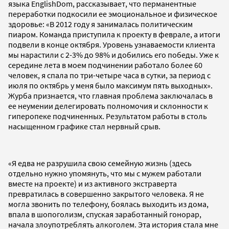
языка EnglishDom, рассказывает, что перманентные
переработки подкосили ее эмоциональное и физическое
здоровье: «В 2012 году я занималась политическим
пиаром. Команда приступила к проекту в феврале, а итоги
подвели в конце октября. Уровень узнаваемости клиента
мы нарастили с 2-3% до 98% и добились его победы. Уже к
середине лета в моем подчинении работало более 60
человек, я спала по три-четыре часа в сутки, за период с
июля по октябрь у меня было максимум пять выходных».
Журба признается, что главная проблема заключалась в
ее неумении делегировать полномочия и склонности к
гиперопеке подчиненных. Результатом работы в столь
насыщенном графике стал нервный срыв.
«Я едва не разрушила свою семейную жизнь (здесь
отдельно нужно упомянуть, что мы с мужем работали
вместе на проекте) и из активного экстраверта
превратилась в совершенно закрытого человека. Я не
могла звонить по телефону, боялась выходить из дома,
впала в шопоголизм, спуская заработанный гонорар,
начала злоупотреблять алкоголем. Эта история стала мне