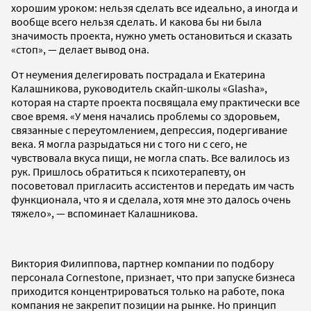
хорошим уроком: нельзя сделать все идеально, а иногда и
вообще всего нельзя сделать. И какова бы ни была
значимость проекта, нужно уметь остановиться и сказать
«стоп», — делает вывод она.
От неумения делегировать пострадала и Екатерина
Калашникова, руководитель скайп-школы «Glasha»,
которая на старте проекта посвящала ему практически все
свое время. «У меня начались проблемы со здоровьем,
связанные с переутомлением, депрессия, подергивание
века. Я могла разрыдаться ни с того ни с сего, не
чувствовала вкуса пищи, не могла спать. Все валилось из
рук. Пришлось обратиться к психотерапевту, он
посоветовал пригласить ассистентов и передать им часть
функционала, что я и сделала, хотя мне это далось очень
тяжело», — вспоминает Калашникова.
Виктория Филиппова, партнер компании по подбору
персонала Cornestone, признает, что при запуске бизнеса
приходится концентрироваться только на работе, пока
компания не закрепит позиции на рынке. Но принцип