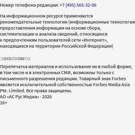
Номер телефона редакции:
+7 (495) 565-32-06
На информационном ресурсе применяются
рекомендательные технологии (информационные технологии
предоставления информации на основе сбора,
систематизации и анализа сведений, относящихся
к предпочтениям пользователей сети «Интернет»,
находящихся на территории Российской Федерации)
СМИ2
SPARROW
INFOX
Перепечатка материалов и использование их в любой форме,
в том числе и в электронных СМИ, возможны только с
письменного разрешения редакции. Товарный знак Forbes
является исключительной собственностью Forbes Media Asia
Pte. Limited. Все права защищены.
AO «АС Рус Медиа»
·
2026
16+