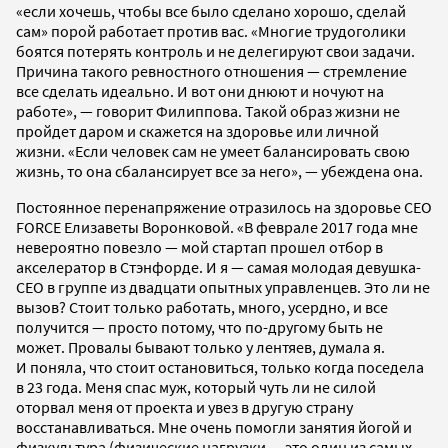
«если хочешь, чтобы все было сделано хорошо, сделай
сам» порой работает против вас. «Многие трудоголики
боятся потерять контроль и не делегируют свои задачи.
Причина такого ревностного отношения — стремление
все сделать идеально. И вот они днюют и ночуют на
работе», — говорит Филиппова. Такой образ жизни не
пройдет даром и скажется на здоровье или личной
жизни. «Если человек сам не умеет балансировать свою
жизнь, то она сбалансирует все за него», — убеждена она.
Постоянное перенапряжение отразилось на здоровье СЕО
FORCE Елизаветы Воронковой. «В феврале 2017 года мне
невероятно повезло — мой стартап прошел отбор в
акселератор в Стэнфорде. И я — самая молодая девушка-
СЕО в группе из двадцати опытных управленцев. Это ли не
вызов? Стоит только работать, много, усердно, и все
получится — просто потому, что по-другому быть не
может. Провалы бывают только у лентяев, думала я.
И поняла, что стоит остановиться, только когда поседела
в 23 года. Меня спас муж, который чуть ли не силой
оторвал меня от проекта и увез в другую страну
восстанавливаться. Мне очень помогли занятия йогой и
физкультура (физические нагрузки — это один из самых