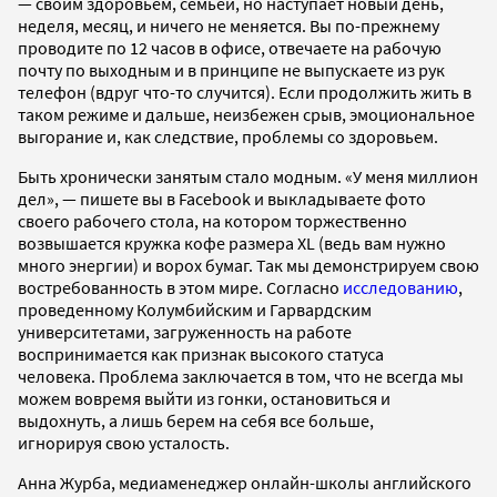
— своим здоровьем, семьей, но наступает новый день,
неделя, месяц, и ничего не меняется. Вы по-прежнему
проводите по 12 часов в офисе, отвечаете на рабочую
почту по выходным и в принципе не выпускаете из рук
телефон (вдруг что-то случится). Если продолжить жить в
таком режиме и дальше, неизбежен срыв, эмоциональное
выгорание и, как следствие, проблемы со здоровьем.
Быть хронически занятым стало модным. «У меня миллион
дел», — пишете вы в Facebook и выкладываете фото
своего рабочего стола, на котором торжественно
возвышается кружка кофе размера ХL (ведь вам нужно
много энергии) и ворох бумаг. Так мы демонстрируем свою
востребованность в этом мире. Согласно
исследованию
,
проведенному Колумбийским и Гарвардским
университетами, загруженность на работе
воспринимается как признак высокого статуса
человека. Проблема заключается в том, что не всегда мы
можем вовремя выйти из гонки, остановиться и
выдохнуть, а лишь берем на себя все больше,
игнорируя свою усталость.
Анна Журба, медиаменеджер онлайн-школы английского