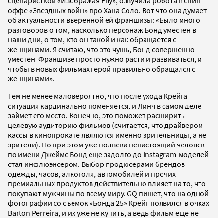
сценаристкой «Изображая Еву», озвучила робота в спин-
оффе «Звездных войн» про Хана Соло. Вот что она думает
об актуальности вверенной ей франшизы: «Было много
разговоров о том, насколько персонаж Бонд уместен в
наши дни, о том, кто он такой и как обращается с
женщинами. Я считаю, что это чушь, Бонд совершенно
уместен. Франшизе просто нужно расти и развиваться, и
чтобы в новых фильмах герой правильно обращался с
женщинами».
Тем не менее маловероятно, что после ухода Крейга
ситуация кардинально поменяется, и Линч в самом деле
займет его место. Конечно, это поможет расширить
целевую аудиторию фильмов (считается, что драйвером
кассы в кинопрокате являются именно зрительницы, а не
зрители). Но при этом уже полвека ненастоящий человек
по имени Джеймс Бонд еще задолго до Instagram-моделей
стал инфлюэнсером. Выбор продюсерами брендов
одежды, часов, алкоголя, автомобилей и прочих
премиальных продуктов действительно влияет на то, что
покупают мужчины по всему миру. GQ пишет, что на одной
фотографии со съемок «Бонда 25» Крейг появился в очках
Barton Perreira, и их уже не купить, а ведь фильм еще не