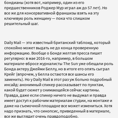
бондианы (хотя вот, например, один из его
предшественников Роджер Мур играл аж до 57 лет). Но
все же для консервативной франшизы взять на эту
ключевую роль женщину — пока что слишком
решительный шаг.
Daily Mail — это известный британский таблоид, который
спокойно может выдать не до конца проверенную
информацию. Вообще о Бонде желтая пресса пишет
регулярно: в мае 2016-го, например, в большом
материале-вбросе журналисты The Sun уже обещали роль
Бонда актеру Джейми Беллу, но в итоге его опять сыграл
Крейг (впрочем, у Белла остаются все шансы его
заменить). Но у Daily Mail в этот раз уж больно подробный
инсайд: анонимный спикер рассказывает по пунктам,
какой будет сюжет у снимающейся сейчас картины.
Правда, даже если спикер ничего не выдумал и правда
имеет доступ к рабочим материалам студии, на монтаже и
даже на съемочной площадке все может измениться. Хотя
надо признать, что синопсис, приведенный в материале,
все же выглядит очень правдоподобно.