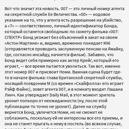
Вот что значит эта новость. 007 — это личный номер агента
на секретной службе Ее Величества. «00» — кодовое
указание на то, что у агента есть разрешение на убийство,
а «7» — соответственно, личный идентификатор Бонда,
который останется свободным: по сюжету фильма «007:
СПЕКТР» Бонд уезжает без объяснений в закат на своем
«Астон Мартине» и, видимо, временно покидает MI6
(отправляется проводить заслуженную пенсию на Ямайку,
где, согласно инсайду, начнется фильм). Забавно, что
Бонд ведет себя примерно как актер Крейг, который его
играет, — все время пытается уволиться. Так вот, именно
этот номер 007 и присвоит Номи. Важная сцена будет где-
то в начале фильма: глава британской секретной службы,
носящий псевдоним М (со времен «Скайфолла» его играет
Рэйф Файнс), зовет агента 007, и в комнату входит Лашана
Линч. Как утверждает Daily Mail, в этот момент зритель
уронит попкорн от неожиданности (ну, после этой
публикации-то точно не уронит). Далее на службу
вернется Бонд, увлечется Номи, но не сможет ее
соблазнить, поскольку ей не интересны все его приемы, и
она не станет прыгать к нему в постель (во всяком случае,