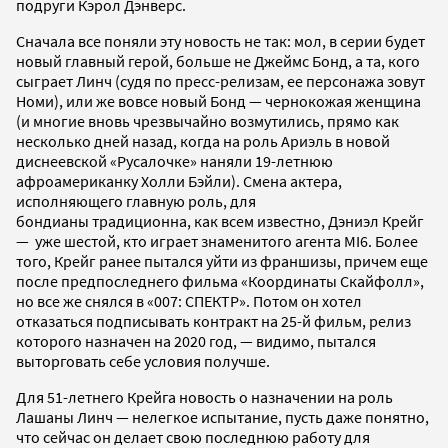
подруги Кэрол Дэнверс.
Сначала все поняли эту новость не так: мол, в серии будет
новый главный герой, больше не Джеймс Бонд, а та, кого
сыграет Линч (судя по пресс-релизам, ее персонажа зовут
Номи), или же вовсе новый Бонд — чернокожая женщина
(и многие вновь чрезвычайно возмутились, прямо как
несколько дней назад, когда на роль Ариэль в новой
диснеевской «Русалочке» наняли 19-летнюю
афроамериканку Холли Бэйли). Смена актера,
исполняющего главную роль, для
бондианы традиционна, как всем известно, Дэниэл Крейг
— уже шестой, кто играет знаменитого агента MI6. Более
того, Крейг ранее пытался уйти из франшизы, причем еще
после предпоследнего фильма «Координаты Скайфолл»,
но все же снялся в «007: СПЕКТР». Потом он хотел
отказаться подписывать контракт на 25-й фильм, релиз
которого назначен на 2020 год, — видимо, пытался
выторговать себе условия получше.
Для 51-летнего Крейга новость о назначении на роль
Лашаны Линч — нелегкое испытание, пусть даже понятно,
что сейчас он делает свою последнюю работу для