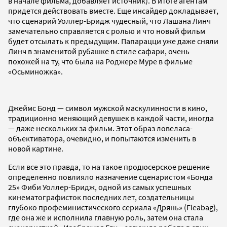
в начале фильма, добавляет источник). В итоге агентам
придется действовать вместе. Еще инсайдер докладывает,
что сценарий Уоллер-Бридж чудесный, что Лашана Линч
замечательно справляется с ролью и что новый фильм
будет отсылать к предыдущим. Папарацци уже даже сняли
Линч в знаменитой рубашке в стиле сафари, очень
похожей на ту, что была на Роджере Муре в фильме
«Осьминожка».
Джеймс Бонд — символ мужской маскулинности в кино,
традиционно меняющий девушек в каждой части, иногда
— даже нескольких за фильм. Этот образ ловеласа-
объективатора, очевидно, и попытаются изменить в
новой картине.
Если все это правда, то на такое продюсерское решение
определенно повлияло назначение сценаристом «Бонда
25» Фиби Уоллер-Бридж, одной из самых успешных
кинематографисток последних лет, создательницы
глубоко профеминистического сериала «Дрянь» (Fleabag),
где она же и исполнила главную роль, затем она стала