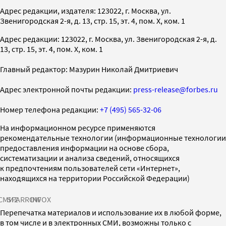
Адрес редакции, издателя: 123022, г. Москва, ул.
Звенигородская 2-я, д. 13, стр. 15, эт. 4, пом. X, ком. 1
Адрес редакции: 123022, г. Москва, ул. Звенигородская 2-я, д.
13, стр. 15, эт. 4, пом. X, ком. 1
Главный редактор: Мазурин Николай Дмитриевич
Адрес электронной почты редакции:
press-release@forbes.ru
Номер телефона редакции:
+7 (495) 565-32-06
На информационном ресурсе применяются
рекомендательные технологии (информационные технологии
предоставления информации на основе сбора,
систематизации и анализа сведений, относящихся
к предпочтениям пользователей сети «Интернет»,
находящихся на территории Российской Федерации)
СМИ2
SPARROW
INFOX
Перепечатка материалов и использование их в любой форме,
в том числе и в электронных СМИ, возможны только с