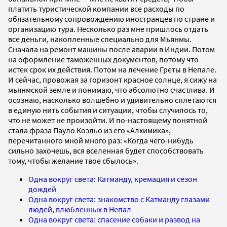
платить туристической компании все расходы по
обязательному сопровождению иностранцев по стране и
организацию тура. Несколько раз мне пришлось отдать
все деньги, накопленные специально для Мьянмы.
Сначала на ремонт машины после аварии в Индии. Потом
на оформление таможенных документов, потому что
истек срок их действия. Потом на лечение Греты в Непале.
И сейчас, провожая за горизонт красное солнце, я сижу на
мьянмской земле и понимаю, что абсолютно счастлива. И
осознаю, насколько волшебно и удивительно сплетаются
в единую нить события и ситуации, чтобы случилось то,
что не может не произойти. И по-настоящему понятной
стала фраза Пауло Коэльо из его «Алхимика»,
перечитанного мной много раз: «Когда чего-нибудь
сильно захочешь, вся вселенная будет способствовать
тому, чтобы желание твое сбылось».
Одна вокруг света: Катманду, кремация и сезон
дождей
Одна вокруг света: знакомство с Катманду глазами
людей, влюбленных в Непал
Одна вокруг света: спасение собаки и развод на