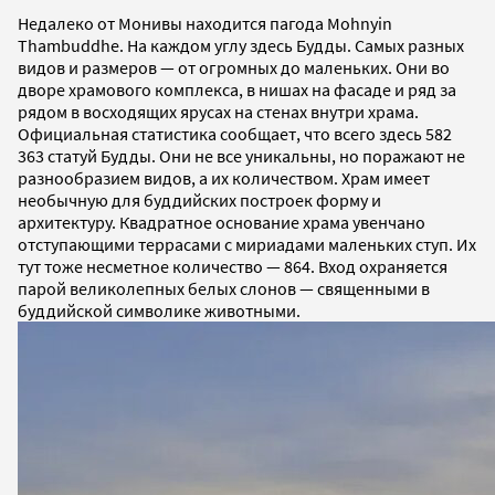
Недалеко от Монивы находится пагода Mohnyin
Thambuddhe. На каждом углу здесь Будды. Самых разных
видов и размеров — от огромных до маленьких. Они во
дворе храмового комплекса, в нишах на фасаде и ряд за
рядом в восходящих ярусах на стенах внутри храма.
Официальная статистика сообщает, что всего здесь 582
363 статуй Будды. Они не все уникальны, но поражают не
разнообразием видов, а их количеством. Храм имеет
необычную для буддийских построек форму и
архитектуру. Квадратное основание храма увенчано
отступающими террасами с мириадами маленьких ступ. Их
тут тоже несметное количество — 864. Вход охраняется
парой великолепных белых слонов — священными в
буддийской символике животными.