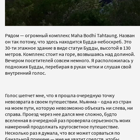
Рядом — огромный комплекс Maha Bodhi Tahtaung. Назван
он так потому, что здесь находится Будда-небоскреб. Это
30-ти этажное здание в виде статуи Будды, высотой в 130
метров. Комплекс стоит на горе, возвышаясь над долиной.
Вечером посетителей совсем немного. Я расположилась у
подножия Будды, перебирая в руках четки и слушая свой
внутренний голос.
Голос шепчет мне, что я прошла очередную точку
невозврата в своем путешествии. Мьянма – одна из стран
на моем пути, которую невозможно объехать ни слева, ни
справа. Проезд через нее дался мне сложно, будто
вселенная в очередной раз проверяла серьезность моих
намерений продолжать кругосветное путешествие.
Несколько раз я думала, что все может сорваться по
банальной причине — мне не хватит средств, чтобы