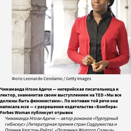
Фото Leonardo Cendamo / Getty Images
Чимаманда Нгози Адичи — нигерийская писательница и
лектор, знаменитая своим выступлением на TED «Мы все
должны быть феминистами». По мотивам той речи она
написала эссе — с разрешения издательства «Бомбора»
Forbes Woman публикует отрывок
Чимаманда Нгози Адичи — автор романов «Пурпурный
гибискус» (Литературная премия стран Содружества и
Премия Харстон-Райта), «Половина Желтого Солнца»