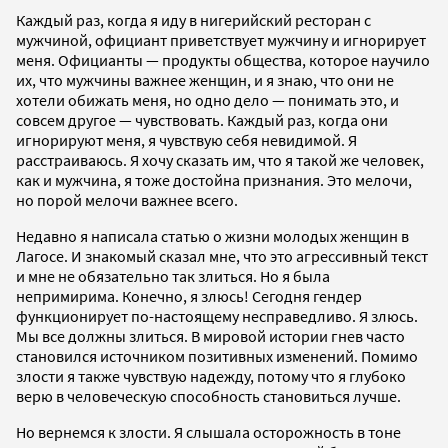
Каждый раз, когда я иду в нигерийский ресторан с
мужчиной, официант приветствует мужчину и игнорирует
меня. Официанты — продукты общества, которое научило
их, что мужчины важнее женщин, и я знаю, что они не
хотели обижать меня, но одно дело — понимать это, и
совсем другое — чувствовать. Каждый раз, когда они
игнорируют меня, я чувствую себя невидимой. Я
расстраиваюсь. Я хочу сказать им, что я такой же человек,
как и мужчина, я тоже достойна признания. Это мелочи,
но порой мелочи важнее всего.
Недавно я написала статью о жизни молодых женщин в
Лагосе. И знакомый сказал мне, что это агрессивный текст
и мне не обязательно так злиться. Но я была
непримирима. Конечно, я злюсь! Сегодня гендер
функционирует по-настоящему несправедливо. Я злюсь.
Мы все должны злиться. В мировой истории гнев часто
становился источником позитивных изменений. Помимо
злости я также чувствую надежду, потому что я глубоко
верю в человеческую способность становиться лучше.
Но вернемся к злости. Я слышала осторожность в тоне