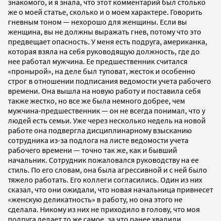
знакомого, и я знала, что этот комментарий был столько
же о моей статье, сколько и о моем характере. Говорить
гневным тоном — нехорошо для женщины. Если вы
женщина, вы не должны выражать гнев, потому что это
предвещает опасность. У меня есть подруга, американка,
которая взяла на себя руководящую должность, где до
нее работал мужчина. Ее предшественник считался
«пронырой», на деле был туповат, жесток и особенно
строг в отношении подписания ведомости учета рабочего
времени. Она вышла на новую работу и поставила себя
также жестко, но все же была немного добрее, чем
мужчина-предшественник — он не всегда понимал, что у
людей есть семьи. Уже через несколько недель на новой
работе она подвергла дисциплинарному взысканию
сотрудника из-за подлога на листе ведомости учета
рабочего времени — точно так же, как и бывший
начальник. Сотрудник пожаловался руководству на ее
стиль. По его словам, она была агрессивной и с ней было
тяжело работать. Его коллеги согласились. Один из них
сказал, что они ожидали, что новая начальница привнесет
«женскую деликатность» в работу, но она этого не
сделала. Никому из них не приходило в голову, что моя
подруга делает то же самое, за что ранее хвалили