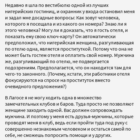
Недавно я шла по вестибюлю одной из лучших
нигерийских гостиниц, и охранник у входа остановил меня
и задал мне досадные вопросы: Как зовут человека,
которого я посещала и из какого он номера? Знаю ли я
этого человека? Могу ли я доказать, что я гость отеля, и
показать ему свою ключ-карту? Он автоматически
предположил, что нигерийская женщина, разгуливающая
по отелю одна, является проституткой. Потому что она не
может быть гостем отеля и оплатить свой номер. Мужчина
же, разгуливающий по отелю, не подвергается
подозрениям. Предполагается, что он находится там для
чего-то законного. (Почему, кстати, эти работники отеля
фокусируются на спросе на проституток вместо
очевидного предложения?)
В Лагосе я не могу ходить одна в множество
замечательных клубов и баров. Туда просто не позволяют
женщине заходить одной. Вас должен сопровождать
мужчина. И поэтому у меня есть друзья-мужчины, которые
проводят меня в клуб, ведь если пройти туда под руку с
совершенно незнакомым человеком и остаться самой по
себе, не сможешь попросить помощи и у других.