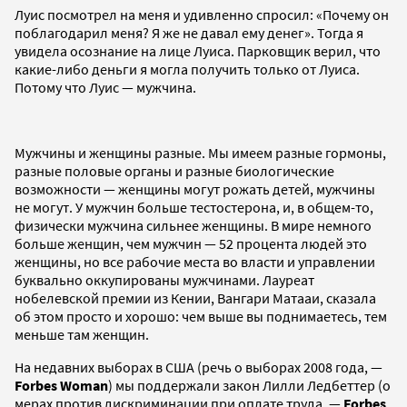
Луис посмотрел на меня и удивленно спросил: «Почему он
поблагодарил меня? Я же не давал ему денег». Тогда я
увидела осознание на лице Луиса. Парковщик верил, что
какие-либо деньги я могла получить только от Луиса.
Потому что Луис — мужчина.
Мужчины и женщины разные. Мы имеем разные гормоны,
разные половые органы и разные биологические
возможности — женщины могут рожать детей, мужчины
не могут. У мужчин больше тестостерона, и, в общем-то,
физически мужчина сильнее женщины. В мире немного
больше женщин, чем мужчин — 52 процента людей это
женщины, но все рабочие места во власти и управлении
буквально оккупированы мужчинами. Лауреат
нобелевской премии из Кении, Вангари Матааи, сказала
об этом просто и хорошо: чем выше вы поднимаетесь, тем
меньше там женщин.
На недавних выборах в США (речь о выборах 2008 года, —
Forbes Woman
) мы поддержали закон Лилли Ледбеттер (о
мерах против дискриминации при оплате труда, —
Forbes