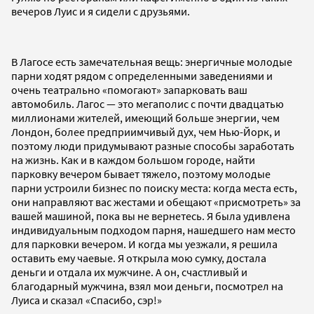
вечеров Луис и я сидели с друзьями.
В Лагосе есть замечательная вещь: энергичные молодые
парни ходят рядом с определенными заведениями и
очень театрально «помогают» запарковать ваш
автомобиль. Лагос — это мегаполис с почти двадцатью
миллионами жителей, имеющий больше энергии, чем
Лондон, более предприимчивый дух, чем Нью-Йорк, и
поэтому люди придумывают разные способы заработать
на жизнь. Как и в каждом большом городе, найти
парковку вечером бывает тяжело, поэтому молодые
парни устроили бизнес по поиску места: когда места есть,
они направляют вас жестами и обещают «присмотреть» за
вашей машиной, пока вы не вернетесь. Я была удивлена
индивидуальным подходом парня, нашедшего нам место
для парковки вечером. И когда мы уезжали, я решила
оставить ему чаевые. Я открыла мою сумку, достала
деньги и отдала их мужчине. А он, счастливый и
благодарный мужчина, взял мои деньги, посмотрел на
Луиса и сказал «Спасибо, сэр!»