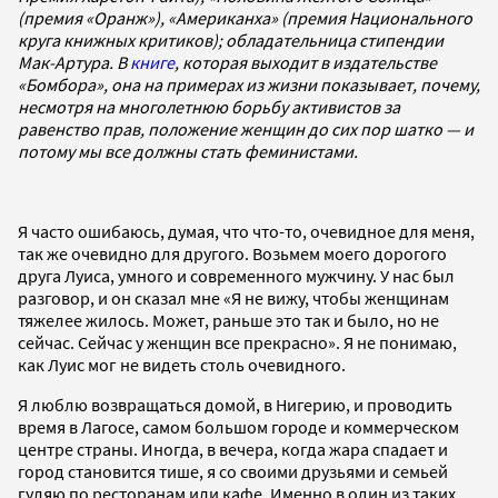
(премия «Оранж»), «Американха» (премия Национального
круга книжных критиков); обладательница стипендии
Мак-Артура. В
книге
, которая выходит в издательстве
«Бомбора», она на примерах из жизни показывает, почему,
несмотря на многолетнюю борьбу активистов за
равенство прав, положение женщин до сих пор шатко — и
потому мы все должны стать феминистами.
Я часто ошибаюсь, думая, что что-то, очевидное для меня,
так же очевидно для другого. Возьмем моего дорогого
друга Луиса, умного и современного мужчину. У нас был
разговор, и он сказал мне «Я не вижу, чтобы женщинам
тяжелее жилось. Может, раньше это так и было, но не
сейчас. Сейчас у женщин все прекрасно». Я не понимаю,
как Луис мог не видеть столь очевидного.
Я люблю возвращаться домой, в Нигерию, и проводить
время в Лагосе, самом большом городе и коммерческом
центре страны. Иногда, в вечера, когда жара спадает и
город становится тише, я со своими друзьями и семьей
гуляю по ресторанам или кафе. Именно в один из таких