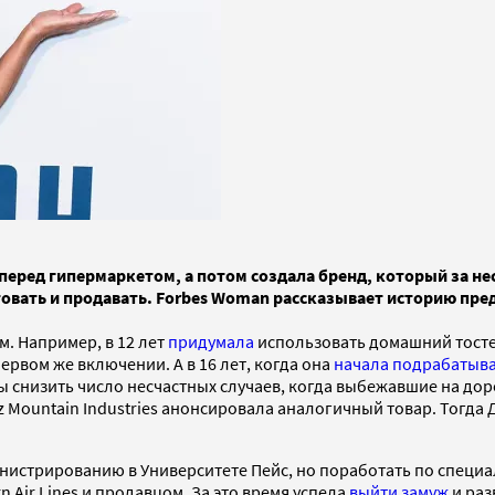
еред гипермаркетом, а потом создала бренд, который за нес
товать и продавать. Forbes Woman рассказывает историю п
м. Например, в 12 лет
придумала
использовать домашний тостер
рвом же включении. А в 16 лет, когда она
начала подрабатыв
ы снизить число несчастных случаев, когда выбежавшие на до
rtz Mountain Industries анонсировала аналогичный товар. Тогда
истрированию в Университете Пейс, но поработать по специал
Air Lines и продавцом. За это время успела
выйти замуж
и раз