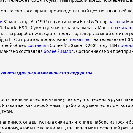
только смогла открыть производственный цех, но в дальнейш
ли
$1 млн в год. А в 1997 году компания Ernst & Young
назвала
Ман
Network (HSN). Сумма сделки не разглашалась. Мангано
считал
ься за разработку каждого продукта, теперь за мной стоит огр
igns LLC и при этом продолжила
появляться
на телеканале HSN
годовой объем
составлял
более $150 млн. К 2001 году HSN
прода
ю Мангано составляла
более $3 млрд
. Состояние самой предпри
 мужчины для развития женского лидерства
достать ключи и сесть в машину, потому что держал в руках па
Я такая же, как и все. Я мама, я работаю, у меня есть дом, ко
Джой.
ример, она выпустила очки для чтения в наборе из трех и боле
му дому, чтобы не вспоминать, где видел их в последний раз, 