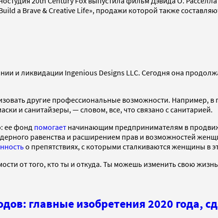
остудия 20th Century Fox выпустила фильм Дэвида О. Расселла
 Build a Brave & Creative Life», продажи которой также составляю
нии и ликвидации Ingenious Designs LLC. Сегодня она продол
изовать другие профессиональные возможности. Например, в п
аски и санитайзеры, — словом, все, что связано с санитарией.
: ее фонд
помогает
начинающим предпринимателям в продвижен
ендерного равенства и расширением прав и возможностей жен
нность
о препятствиях, с которыми сталкиваются женщины в эти
мости от того, кто ты и откуда. Ты можешь изменить свою жизн
ходов: главные изобретения 2020 года,