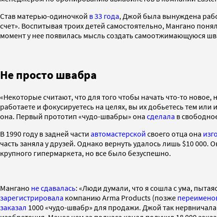
Став матерью-одиночкой
в 33 года
, Джой была вынуждена работ
счет». Воспитывая троих детей самостоятельно, Мангано понял
момент у нее появилась мысль создать самоотжимающуюся шваб
Не просто швабра
«Некоторые считают, что для того чтобы начать что-то новое
работаете и фокусируетесь на целях, вы их добьетесь тем или
она. Первый прототип «чудо-швабры» она
сделала
в свободное
В 1990 году в задней части
автомастерской
своего отца она
изг
часть заняла у друзей. Однако вернуть удалось лишь $10 000. 
крупного гипермаркета, но все было безуспешно.
Мангано
не сдавалась
: «Люди думали, что я сошла с ума, пытая
зарегистрировала
компанию Arma Products (позже
переимено
заказал
1000 «чудо-швабр» для продажи. Джой так нервничала
изобретения. Менее чем за полчаса канал получил 18 000 зака