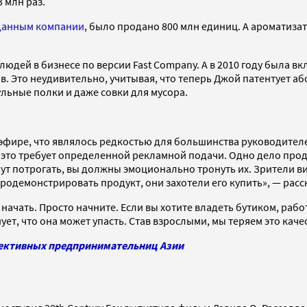
 млн раз.
данным компании
, было продано 800 млн единиц. А ароматиз
людей в бизнесе по версии Fast Company. А в 2010 году была в
в. Это неудивительно, учитывая, что теперь Джой патентует а
льные полки и даже совки для мусора.
фире, что являлось редкостью для большинства руководителей
 это требует определенной рекламной подачи. Одно дело прод
огут потрогать, вы должны эмоционально тронуть их. Зрители в
продемонстрировать продукт, они захотели его купить», — рас
начать. Просто начните. Если вы хотите владеть бутиком, работа
ует, что она может упасть. Став взрослыми, мы теряем это каче
спективных предпринимательниц Азии