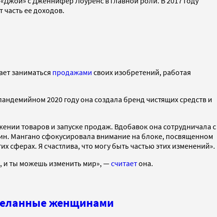
 «Джой» с Дженнифер Лоуренс в главной роли. В 2017 году
т часть ее доходов.
жает заниматься
продажами
своих изобретений, работая
андемийном 2020 году она создала бренд чистящих средств и
ии товаров и запуске продаж. Вдобавок она сотрудничала с
щин. Мангано сфокусировала внимание на блоке, посвященном
х сферах. Я счастлива, что могу быть частью этих изменений».
ь, и ты можешь изменить мир», —
считает
она.
 сделанные женщинами