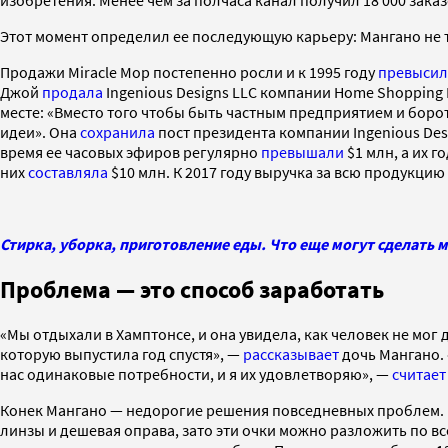
Этот момент определил ее последующую карьеру: Мангано не 
Продажи Miracle Mop постепенно росли и к 1995 году
превыси
Джой
продала
Ingenious Designs LLC компании Home Shopping 
месте: «Вместо того чтобы быть частным предприятием и борот
идеи». Она
сохранила
пост президента компании Ingenious Des
время ее часовых эфиров регулярно
превышали
$1 млн, а их 
них
составляла
$10 млн. К 2017 году выручка за всю продукци
Стирка, уборка, приготовление еды. Что еще могут сделать
Проблема — это способ заработать
«Мы отдыхали в Хамптонсе, и она увидела, как человек не мог 
которую выпустила год спустя», —
рассказывает
дочь Мангано. «
нас одинаковые потребности, и я их удовлетворяю», —
считает
Конек Мангано — недорогие решения повседневных проблем. Нап
линзы и дешевая оправа, зато эти очки можно разложить по все