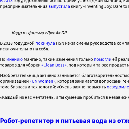
В 2015
году, вдохновившись историей успеха Джой Мангано, кин
предпринимательница
выпустила
книгу «Inventing Joy: Dare to
Кадр из фильма «Джой»
·
DR
В 2018 году Джой
покинула
HSN из-за смены руководства компа
исключительно на себя.
По
мнению
Мангано, такие изменения только
помогли
ей реал
товаров для уборки
«Clean Boss»
, под которым также продает м
Изобретательница активно занимается благотворительностью
организацией
«UN Women»
, которая занимается вопросами г
теме бизнеса и технологий: «Очень важно повысить
осведомле
«Каждый из нас мечтатель, и ты сумеешь пробиться в независи
Робот-репетитор и питьевая вода из от