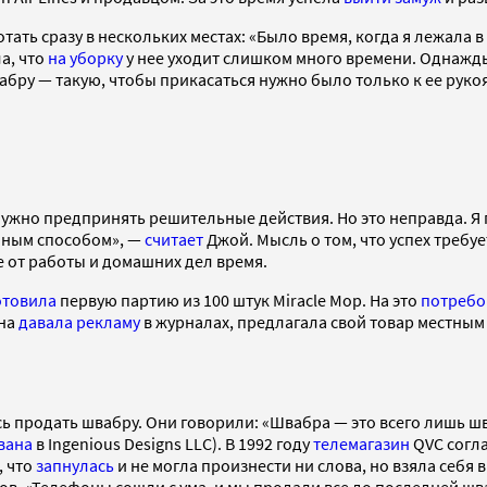
ать сразу в нескольких местах: «Было время, когда я лежала в 
а, что
на уборку
у нее уходит слишком много времени. Однажды
ру — такую, чтобы прикасаться нужно было только к ее рукоя
, нужно предпринять решительные действия. Но это неправда. 
 иным способом», —
считает
Джой. Мысль о том, что успех требу
 от работы и домашних дел время.
отовила
первую партию из 100 штук Miracle Mop. На это
потребо
Она
давала рекламу
в журналах, предлагала свой товар местным
сь продать швабру. Они говорили: «Швабра — это всего лишь шваб
вана
в Ingenious Designs LLC). В 1992 году
телемагазин
QVC согла
, что
запнулась
и не могла произнести ни слова, но взяла себя 
зов. «Телефоны сошли с ума, и мы продали все до последней ш