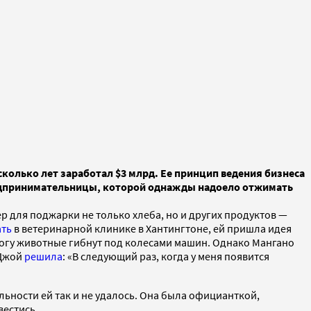
колько лет заработал $3 млрд. Ее принцип ведения бизнеса
редпринимательницы, которой однажды надоело отжимать
 для поджарки не только хлеба, но и других продуктов —
ать
в ветеринарной клинике в Хантингтоне, ей пришла идея
рогу животные гибнут под колесами машин. Однако Мангано
 Джой
решила
: «В следующий раз, когда у меня появится
ьности ей так и не удалось. Она была официанткой,
вестись.