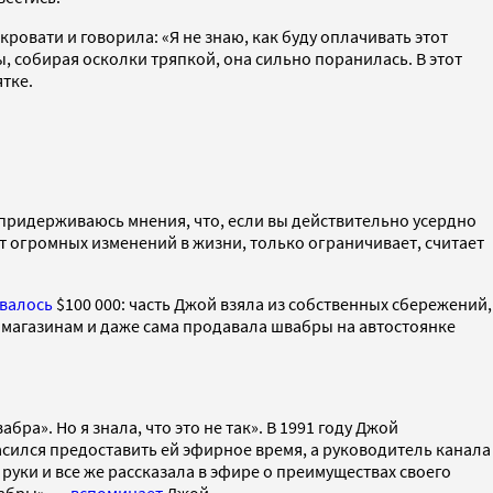
кровати и говорила: «Я не знаю, как буду оплачивать этот
, собирая осколки тряпкой, она сильно поранилась. В этот
тке.
Я придерживаюсь мнения, что, если вы действительно усердно
ет огромных изменений в жизни, только ограничивает, считает
валось
$100 000: часть Джой взяла из собственных сбережений,
 магазинам и даже сама продавала швабры на автостоянке
ра». Но я знала, что это не так». В 1991 году Джой
сился предоставить ей эфирное время, а руководитель канала
в руки и все же рассказала в эфире о преимуществах своего
вабры», —
вспоминает
Джой.