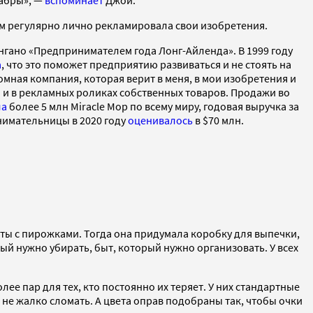
ем регулярно лично рекламировала свои изобретения.
гано «Предпринимателем года Лонг-Айленда». В 1999 году
а
, что это поможет предприятию развиваться и не стоять на
омная компания, которая верит в меня, в мои изобретения и
 и в рекламных роликах собственных товаров. Продажи во
ла
более 5 млн Miracle Mop по всему миру, годовая выручка за
нимательницы в 2020 году
оценивалось
в $70 млн.
кеты с пирожками. Тогда она придумала коробку для выпечки,
торый нужно убирать, быт, который нужно организовать. У всех
е пар для тех, кто постоянно их теряет. У них стандартные
и не жалко сломать. А цвета оправ подобраны так, чтобы очки