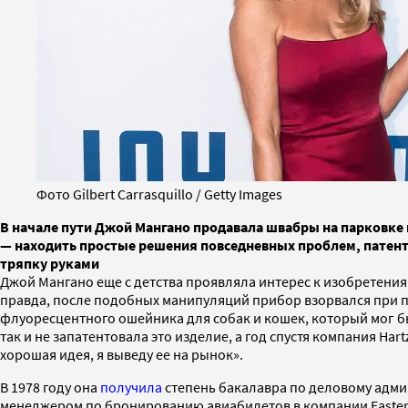
Фото Gilbert Carrasquillo / Getty Images
В начале пути Джой Мангано продавала швабры на парковке п
— находить простые решения повседневных проблем, патен
тряпку руками
Джой Мангано еще с детства проявляла интерес к изобретения
правда, после подобных манипуляций прибор взорвался при пе
флуоресцентного ошейника для собак и кошек, который мог б
так и не запатентовала это изделие, а год спустя компания Ha
хорошая идея, я выведу ее на рынок».
В 1978 году она
получила
степень бакалавра по деловому админ
менеджером по бронированию авиабилетов в компании Eastern 