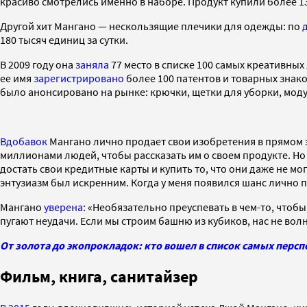
красиво смотрелись именно в наборе. Продукт купили более 13
Другой хит Мангано — нескользящие плечики для одежды: по
180 тысяч единиц за сутки.
В 2009 году она
заняла
77 место в списке 100 самых креативных 
ее имя
зарегистрировано
более 100 патентов и товарных знако
было анонсировано на рынке: крючки, щетки для уборки, моду
Вдобавок
Мангано лично продает свои изобретения в прямом э
миллионами людей, чтобы рассказать им о своем продукте. Но
достать свои кредитные карты и купить то, что они даже не м
энтузиазм был искренним. Когда у меня появился шанс лично 
Мангано
уверена
: «Необязательно преуспевать в чем-то, чтобы 
пугают неудачи. Если мы строим башню из кубиков, нас не волн
От золота до экопрокладок: кто вошел в список самых пер
Фильм, книга, санитайзер