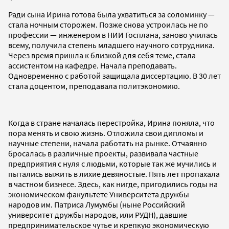
Ради сына Ирина готова была ухватиться за соломинку —
стала ночным сторожем. Позже снова устроилась не по
профессии — инженером в НИИ Госплана, заново училась
всему, получила степень младшего научного сотрудника.
Через время пришла к близкой для себя теме, стала
ассистентом на кафедре. Начала преподавать.
Одновременно с работой защищала диссертацию. В 30 лет
стала доцентом, преподавала политэкономию.
Когда в стране началась перестройка, Ирина поняла, что
пора менять и свою жизнь. Отложила свои дипломы и
научные степени, начала работать на рынке. Отчаянно
бросалась в различные проекты, развивала частные
предприятия с нуля с людьми, которые так же мучились и
пытались выжить в лихие девяностые. Пять лет пропахала
в частном бизнесе. Здесь, как нигде, пригодились годы на
экономическом факультете Университета дружбы
народов им. Патриса Лумумбы (ныне Российский
университет дружбы народов, или РУДН), давшие
предпринимательское чутье и крепкую экономическую