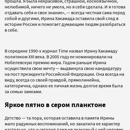
прошла. Я была некрасивой, страшной, косноязычной,
нелюбимой, ничего не умела, но я себя сделала. И я готова
отдавать себя и свое знание», — всегда честная сама перед
собой и другими, Ирина Хакамада оставила свой след в
истории России и помогает думающим людям разобраться
в себе.
В середине 1990-х журнал Time назвал Ирину Хакамаду
политиком XXI века. В 2005 году ее номинировали на
Нобелевскую премию мира. Годом раньше Ирина
осуществила свою мечту — выдвинула свою кандидатуру
на пост президента Российской Федерации. Она всегда на
виду, всегда со своей правдой, прямолинейна,
категорична, однако ее личная жизнь долгое время была
за семью замками.
Яркое пятно в сером планктоне
Детство — та пора, которая оставила в памяти Ирины
мало радужных воспоминаний, но закалила ее характер
настолько, что и сегодня даже не знакомый с ней человек