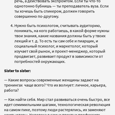
речь, а действовать экспромтом. Если ты что-то
однотонно бубнишь — ты преподаватель вуза. Если
ты хочешь быть спикером, должен говорить
совершенно по-другому.
Нужно быть психологом, считывать аудиторию,
понимать, на кого работаешь, в какой форме нужны
твои знания, какие названия должны быть у твоих
лекций и т. д. То есть ты сам себе и пиарщик, и
социальный психолог, и маркетолог, который
изучает свой рынок, и проект-менеджер, который
продвигает, развивает продукт в зависимости от
потребностей окружающих.
Sister to sister:
— Какие вопросы современные женщины задают на
тренингах чаще всего? Что их волнует: личное, карьера,
работа?
— Как найти себя. Мир стал развиваться очень быстро, все
идет семимильными шагами, технологическая революция
на самом пике, поэтому люди растерялись, их заменяют
компьютеры. Человека в самых простых профессиях —