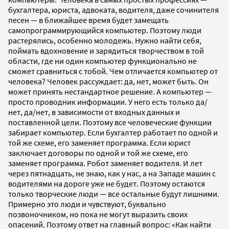
бухгалтера, юриста, адвоката, водителя, даже сочинителя
песен — в ближайшее время будет замещать
самопрограммирующийся компьютер. Поэтому люди
растерялись, особенно молодежь. Нужно найти себя,
поймать вдохновение и зарядиться творчеством в той
области, где ни один компьютер функционально не
сможет сравниться с тобой. Чем отличается компьютер от
человека? Человек рассуждает: да, нет, может быть. Он
может принять нестандартное решение. А компьютер —
просто проводник информации. У него есть только да/
нет, да/нет, в зависимости от входных данных и
поставленной цели. Поэтому все человеческие функции
забирает компьютер. Если бухгалтер работает по одной и
той же схеме, его заменяет программа. Если юрист
заключает договоры по одной и той же схеме, его
заменяет программа. Робот заменяет водителя. И лет
через пятнадцать, не знаю, как у нас, а на Западе машин с
водителями на дороге уже не будет. Поэтому остаются
только творческие люди — все остальные будут лишними.
Примерно это люди и чувствуют, буквально
позвоночником, но пока не могут выразить своих
опасений. Поэтому ответ на главный вопрос: «Как найти