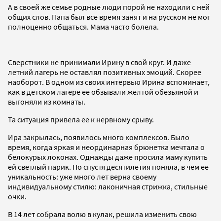
А в своей же семье родные люди порой не находили с ней
общих слов. Папа был все время занят и на русском не мог
полноценно общаться. Мама часто болела.
Сверстники не принимали Ирину в свой круг. И даже
летний лагерь не оставлял позитивных эмоций. Скорее
наоборот. В одном из своих интервью Ирина вспоминает,
как в детском лагере ее обзывали желтой обезьяной и
выгоняли из комнаты.
Та ситуация привела ее к нервному срыву.
Ира закрылась, появилось много комплексов. Было
время, когда яркая и неординарная брюнетка мечтала о
белокурых локонах. Однажды даже просила маму купить
ей светлый парик. Но спустя десятилетия поняла, в чем ее
уникальность: уже много лет верна своему
индивидуальному стилю: лаконичная стрижка, стильные
очки.
В 14 лет собрала волю в кулак, решила изменить свою