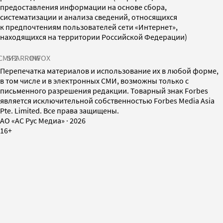
предоставления информации на основе сбора,
систематизации и анализа сведений, относящихся
к предпочтениям пользователей сети «Интернет»,
находящихся на территории Российской Федерации)
СМИ2
SPARROW
INFOX
Перепечатка материалов и использование их в любой форме,
в том числе и в электронных СМИ, возможны только с
письменного разрешения редакции. Товарный знак Forbes
является исключительной собственностью Forbes Media Asia
Pte. Limited. Все права защищены.
AO «АС Рус Медиа»
·
2026
16+