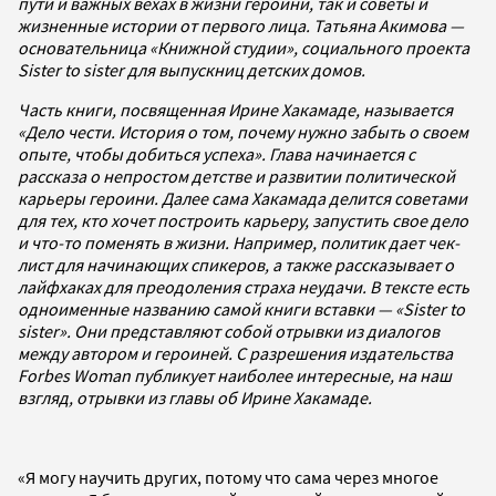
пути и важных вехах в жизни героини, так и советы и
жизненные истории от первого лица. Татьяна Акимова —
основательница «Книжной студии», социального проекта
Sister to sister для выпускниц детских домов.
Часть книги, посвященная Ирине Хакамаде, называется
«Дело чести. История о том, почему нужно забыть о своем
опыте, чтобы добиться успеха». Глава начинается с
рассказа о непростом детстве и развитии политической
карьеры героини. Далее сама Хакамада делится советами
для тех, кто хочет построить карьеру, запустить свое дело
и что-то поменять в жизни. Например, политик дает чек-
лист для начинающих спикеров, а также рассказывает о
лайфхаках для преодоления страха неудачи. В тексте есть
одноименные названию самой книги вставки — «Sister to
sister». Они представляют собой отрывки из диалогов
между автором и героиней. С разрешения издательства
Forbes Woman публикует наиболее интересные, на наш
взгляд, отрывки из главы об Ирине Хакамаде.
«Я могу научить других, потому что сама через многое