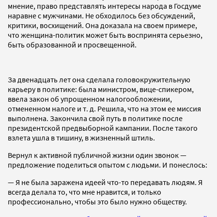
мнение, право представлять интересы народа в Госдуме
наравне с мужчинами. Не обходилось без обсуждений,
критики, восхищений. Она доказала на своем примере,
что женщина-политик может быть воспринята серьезно,
быть образованной и просвещенной.
За двенадцать лет она сделала головокружительную
карьеру в политике: была министром, вице-спикером,
ввела закон об упрощенном налогообложении,
отмененном налоге и т. д. Решила, что на этом ее миссия
выполнена. Закончила свой путь в политике после
президентской предвыборной кампании. После такого
взлета ушла в тишину, в жизненный штиль.
Вернул к активной публичной жизни один звонок —
предложение поделиться опытом с людьми. И понеслось:
— Я не была заражена идеей что-то передавать людям. Я
всегда делала то, что мне нравится, и только
профессионально, чтобы это было нужно обществу.