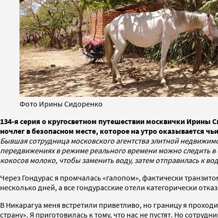
Фото Ирины Сидоренко
134-я серия о кругосветном путешествии москвички Ирины С
ночлег в безопасном месте, которое на утро оказывается ч
Бывшая сотрудница московского агентства элитной недвижимо
передвижениях в режиме реального времени можно следить в
кокосов молоко, чтобы заменить воду, затем отправилась к во
Через Гондурас я промчалась «галопом», фактически транзитом
несколько дней, а все гондурасские отели категорически отка
В Никарагуа меня встретили приветливо, но границу я проходи
страну». Я приготовилась к тому, что нас не пустят. Но сотру