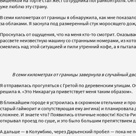
Вишенкой на торте стал жест сотрудника погранконтроля. Он п
уже люблю эту страну.
В семи километрах от границы я обнаружила, как мне показало
за облаками. Я заснула под размеренный стук моросящего дож
Проснулась от ощущения, что на меня кто-то смотрит. Оказыва
рассвете неизвестную машину со странными номерами, из кото
смеялись над этой ситуацией и пили утренний кофе, а я пытал
В семи километрах от границы завернула в случайный дв
Я отправилась прогуляться с Гретой по деревенским улицам. О
решила я. «Это Никарагуа приветствует меня таким образом».
В ближайшем городе я устроилась в скромном отельчике и про
старый гайморит и сопутствующая ему ангина) и планировала 
сложнее. И знаете что? Появились отличные новости! Коста-Ри
открывал проезд по суше, и это было большим препятствием д
А дальше — в Колумбию, через Дарьенский пробел — пока не п