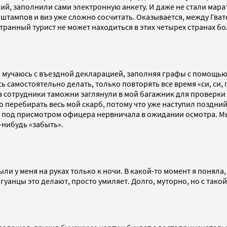
й, заполнили сами электронную анкету. И даже не стали мара
 штампов и виз уже сложно сосчитать. Оказывается, между Гва
ранный турист не может находиться в этих четырех странах бо
 мучаюсь с въездной декларацией, заполняя графы с помощью «
ь самостоятельно делать, только повторять все время «си, си,
 сотрудники таможни заглянули в мой багажник для проверки
о перебирать весь мой скарб, потому что уже наступил поздни
е под присмотром офицера нервничала в ожидании осмотра. Мы 
е-нибудь «забыть».
и у меня на руках только к ночи. В какой-то момент я поняла,
арагуанцы это делают, просто умиляет. Долго, муторно, но с та