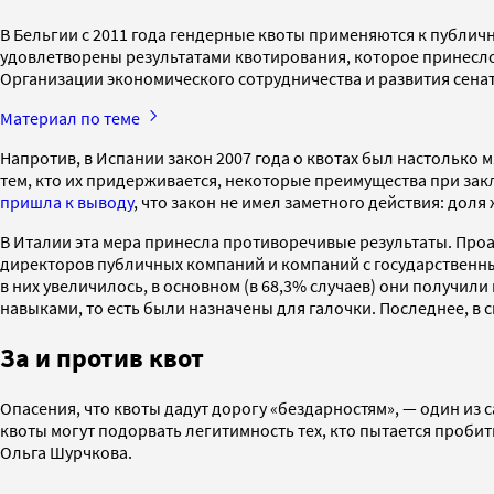
В Бельгии с 2011 года гендерные квоты применяются к публич
удовлетворены результатами квотирования, которое принесло 
Организации экономического сотрудничества и развития сенат
Материал по теме
Напротив, в Испании закон 2007 года о квотах был настолько
тем, кто их придерживается, некоторые преимущества при зак
пришла к выводу
, что закон не имел заметного действия: доля
В Италии эта мера принесла противоречивые результаты. Проа
директоров публичных компаний и компаний с государственн
в них увеличилось, в основном (в 68,3% случаев) они получи
навыками, то есть были назначены для галочки. Последнее, 
За и против квот
Опасения, что квоты дадут дорогу «бездарностям», — один и
квоты могут подорвать легитимность тех, кто пытается пробит
Ольга Шурчкова.