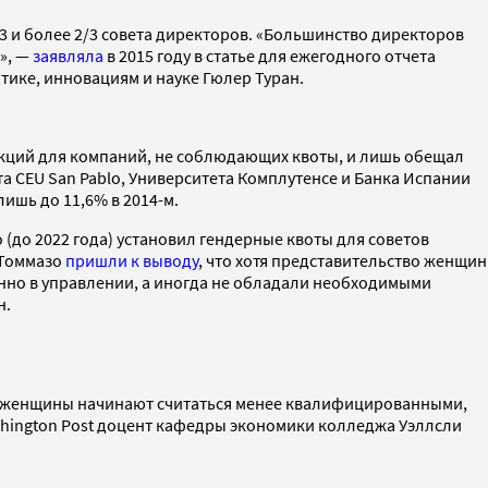
/3 и более 2/3 совета директоров. «Большинство директоров
», —
заявляла
в 2015 году в статье для ежегодного отчета
тике, инновациям и науке Гюлер Туран.
санкций для компаний, не соблюдающих квоты, и лишь обещал
а CEU San Pablo, Университета Комплутенсе и Банка Испании
лишь до 11,6% в 2014-м.
(до 2022 года) установил гендерные квоты для советов
 Томмазо
пришли к выводу
, что хотя представительство женщин
енно в управлении, а иногда не обладали необходимыми
н.
вот женщины начинают считаться менее квалифицированными,
hington Post доцент кафедры экономики колледжа Уэллсли