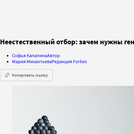
Неестественный отбор: зачем нужны ге
Софья Капалина
Автор
Мария Михантьева
Редакция Forbes
Копировать ссылку