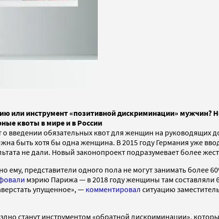
ию или инструмент «позитивной дискриминации» мужчин? Н
ные квоты в мире и в России
о введении обязательных квот для женщин на руководящих дол
жна быть хотя бы одна женщина. В 2015 году Германия уже вв
ьтата не дали. Новый законопроект подразумевает более жест
асно ему, представители одного пола не могут занимать более 
фовали
мэрию Парижа — в 2018 году женщины там составляли 6
аверстать упущенное», —
комментировал
ситуацию заместитель
оздно станут инструментом «обратной дискриминации», которы