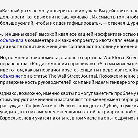
«Каждый раз я не могу поверить своим ушам. Вы действительн
должности, которых они не заслуживают. Их смысл в том, что
больше усилий, чтобы их идентифицировать», — отвечал Шур
«Женщины своей высокой квалификацией и эффективностью вн
объясняла
в комментарии к законопроекту о квотах для немец
для квот в политике: женщины составляют половину населени
Но, по мнению экономиста, старшего партнера Workforce Scien
неравенства. «Когда компании спрашивают: «Что мы можем дел
идет о том, как вы позиционируете женщин и представителей 
объясняет
он в статье The Wall Street Journal. Похожее мнен
приверженность руководителей компаний идеям гендерного р
Однако, возможно, именно квоты помогут заметить проблему 
стимулируют изменения и заставляют топ-менеджмент обращат
рассуждает София Азизян. «Если вы приедете в Дубай, то уже
увидите, что на самом деле женщины в этой патриархальной ст
Взрослые люди учатся на опыте, в том числе на опыте других