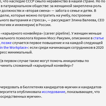
, что наследие СССР смыло неравенство в нашей стране. Но по
м в патриархальном обществе: за женщиной закреплена роль
должностях и «вторая смена» — забота о семье и детях. В
неделю, которые можно потратить на учебу, построение
ьного выгорания и стресса», — рассуждает Элина Валеева, CEO
логиях и инженерии) в России.
«карьерного конвейера» (career pipeline). У женщин меньше
иального психолога Коринн Мосс-Ракузин, описанное в
статье
,
позже
случается первое повышение и на каждой следующей
n the Workplace»
: если среди начинающих сотрудников в 2020
огресс минимальный.
(в первом случае также могут помочь инициативы по
 починить сломанный «карьерный конвейер»?
 чередовать в бюллетенях кандидатов-мужчин и кандидатов-
иверситета опубликовала
исследование
, показывающее, что
посредственных мужчин».