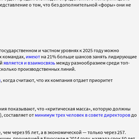
представление о том, что без дополнительной «форы» они не
 государственном и частном уровнях к 2025 году можно
х командах,
имеют
на 21% больше шансов занять лидирующие
ой
является и взаимосвязь
между разнообразием среди топ-
есколько производственных линий.
й
, когда считают, что их компания отдает приоритет
ния показывают, что «критическая масса», которую должны
, составляет от
минимум трех человек в совете директоров
до
 чем через 95 лет, а в экономической — только через 257.
н, прошедшей в Брюсселе в 2014 году, назвала срок 50 лет,