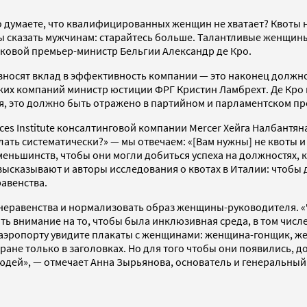
о думаете, что квалифицированных женщин не хватает? Квоты н
бы сказать мужчинам: старайтесь больше. Талантливые женщины
чковой премьер-министр Бельгии Александр де Кро.
осят вклад в эффективность компании — это наконец должно 
ких компаний министр юстиции ФРГ Кристин Ламбрехт. Де Кро 
я, это должно быть отражено в партийном и парламентском пр
ces Institute консалтинговой компании Mercer Хейга Налбантя
ать систематически?» — мы отвечаем: «[Вам нужны] не квоты и
меньшинств, чтобы они могли добиться успеха на должностях, 
ие высказывают и авторы исследования о квотах в Италии: чтоб
авенства.
неравенства и нормализовать образ женщины-руководителя. «
ь внимание на то, чтобы была инклюзивная среда, в том числ
 в аэропорту увидите плакаты с женщинами: женщина-гонщик, ж
ране только в заголовках. Но для того чтобы они появились, д
 людей», — отмечает Анна Зырьянова, основатель и генеральны