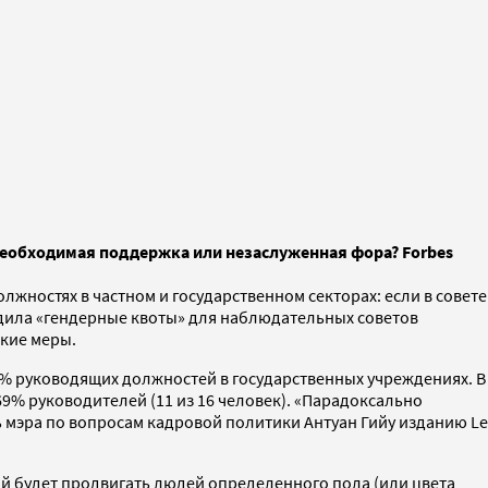
еобходимая поддержка или незаслуженная фора? Forbes
жностях в частном и государственном секторах: если в совете
одила «гендерные квоты» для наблюдательных советов
кие меры.
60% руководящих должностей в государственных учреждениях. В
9% руководителей (11 из 16 человек). «Парадоксально
 мэра по вопросам кадровой политики Антуан Гийу изданию Le
й будет продвигать людей определенного пола (или цвета