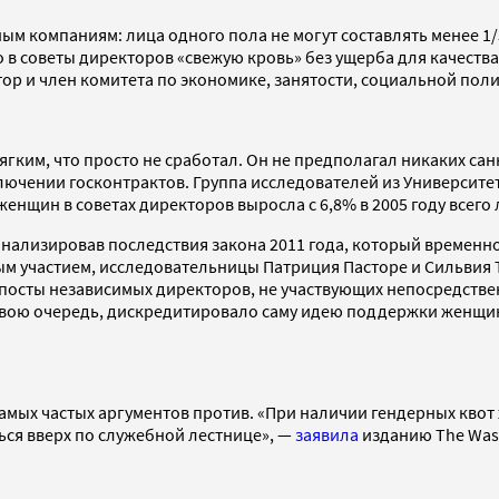
ным компаниям: лица одного пола не могут составлять менее 1
в советы директоров «свежую кровь» без ущерба для качества
ор и член комитета по экономике, занятости, социальной поли
 мягким, что просто не сработал. Он не предполагал никаких 
лючении госконтрактов. Группа исследователей из Университет
 женщин в советах директоров выросла с 6,8% в 2005 году всего 
нализировав последствия закона 2011 года, который временно 
ым участием, исследовательницы Патриция Пасторе и Сильвия
ли посты независимых директоров, не участвующих непосредств
в свою очередь, дискредитировало саму идею поддержки женщи
з самых частых аргументов против. «При наличии гендерных к
ься вверх по служебной лестнице», —
заявила
изданию The Was