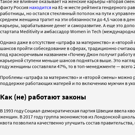
Такое же влияние оказывает на женские карьеры «вторая смен
факту Россия
находится
на 81-м месте рейтинга гендерного р
работницы, но остался стеклянный потолок на пути к управлен
среднем женщина тратит на эти обязанности до 4,5 часов в де
карьеры, зарабатывание денег и саморазвитие. А еще это доп
стартапа Meditivity и амбассадор Women in Tech (международн
Однако даже в отсутствие «штрафа за материнство» и «второй
шансов пройти собеседование в сферах, традиционно считающ
под красноречивым названием «Почему Джон получит работу в 
карьерной ступени меньше шансов подняться выше. Это нагля
году женщины составляли 47%, то в топ-менеджменте — всего 2
Проблемы «штрафа за материнство» и «второй смены» можно р
поддержке работающих матерей и по включению мужчин в уход
Как (не) работают законы
В 1993 году Социал-демократическая партия Швеции ввела кв
женщин. В 2017 году группа экономистов из Лондонской школ
квота позволила качественно улучшить состав правительств