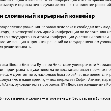
ю смену» и недостаточное участие женщин в принятии решений
 и сломанный карьерный конвейер
закрепление уважения к правам человека и свободам всех людей
995 году, на четвертой Всемирной конференции по положению
к из 189 государств. По итогам конференции участники приняли
участие женщин в принятии решений на государственном уровн
 их реализовывать.
мики Школы бизнеса Бута при Чикагском университете Мариан
ает проигрывать и уже никогда не восстанавливает прежних п
еса. А с учетом того, насколько быстро сейчас все меняется и 
допустимо в наше время», — подтверждает София Азизян, партн
ой Азии, руководитель программы EY «Деловые женщины» в Ро
5 часов в день, мужчина — втрое меньше. Это разрыв в 15 час