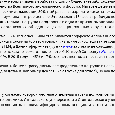
а» — неоплачиваемая работа по дому. «Существует заблуждение
авенства Всемирного экономического форума. Мы все еще живе
ческим должностям, 30%-ный разрыв в зарплате даже на тех же 
нь, мужчина — втрое меньше. Это разрыв в 15 часов в рабочую 
олнительная нагрузка на здоровье и одна из причин эмоционал
ая организация, объединяющая женщин, занятых в науке, техно
 смены» многие женщины сталкиваются с эффектом сломанного 
ихся мужскими (об этом говорит, например, исследование соц
STEM, а Дженнифер — нет»), у них
ниже
зарплатные ожидания
дно показано в ежегодном отчете McKinsey & Company
«Women i
1%. В 2015 году — 45% и 17% соответственно: за шесть лет пр
ешить более справедливым распределением нагрузки в парах 
 за детьми, например декретные отпуска для отцов), но как
оту, согласно которой местные отделения партии должны были
ы экономики, Уппсальского университета и Стокгольмского ун
а, позволив высококвалифицированным женщинам вытеснить «