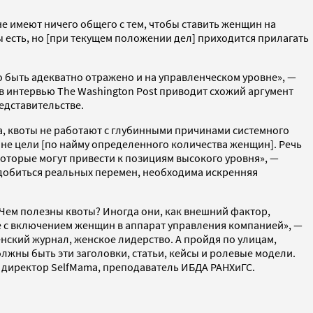
е имеют ничего общего с тем, чтобы ставить женщин на
 есть, но [при текущем положении дел] приходится прилагать
быть адекватно отражено и на управленческом уровне», —
в интервью The Washington Post приводит схожий аргумент
едставительстве.
на, квоты не работают с глубинными причинами системного
 не цели [по найму определенного количества женщин]. Речь
которые могут привести к позициям высокого уровня», —
ы добиться реальных перемен, необходима искренняя
Чем полезны квоты? Иногда они, как внешний фактор,
е с включением женщин в аппарат управления компанией», —
енский журнал, женское лидерство. А пройдя по улицам,
олжны быть эти заголовки, статьи, кейсы и ролевые модели.
й директор SelfMama, преподаватель ИБДА РАНХиГС.