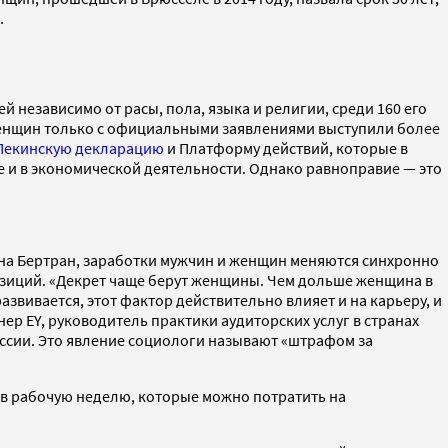
.
 независимо от расы, пола, языка и религии, среди 160 его
 женщин только с официальными заявлениями выступили более
Пекинскую декларацию
и Платформу действий, которые в
е и в экономической деятельности. Однако равноправие — это
на Бертран, заработки мужчин и женщин меняются синхронно
озиций. «Декрет чаще берут женщины. Чем дольше женщина в
развивается, этот фактор действительно влияет и на карьеру, и
ер EY, руководитель практики аудиторских услуг в странах
ссии. Это явление социологи называют «штрафом за
ов в рабочую неделю, которые можно потратить на