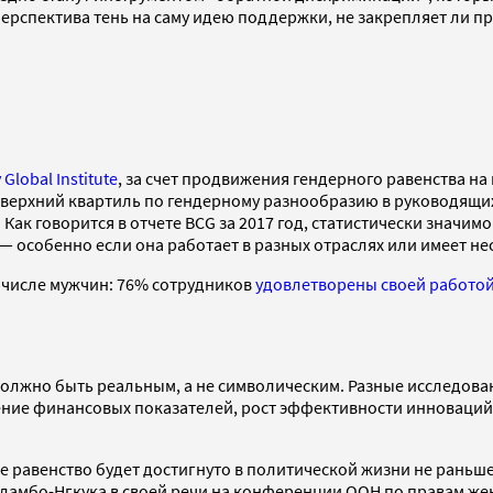
 перспектива тень на саму идею поддержки, не закрепляет ли 
Global Institute
, за счет продвижения гендерного равенства на
в верхний квартиль по гендерному разнообразию в руководящи
Как говорится в отчете BCG за 2017 год, статистически значим
 особенно если она работает в разных отраслях или имеет н
м числе мужчин: 76% сотрудников
удовлетворены своей работо
олжно быть реальным, а не символическим. Разные исследова
ние финансовых показателей, рост эффективности инноваций)
ое равенство будет достигнуто в политической жизни не раньше,
бо-Нгкука в своей речи на конференции ООН по правам женщи