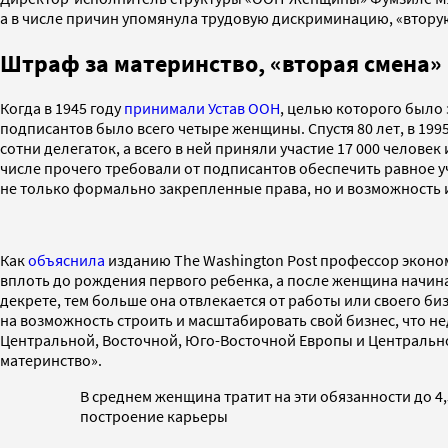
а в числе причин упомянула трудовую дискриминацию, «втору
Штраф за материнство, «вторая смена»
Когда в 1945 году
принимали Устав ООН
, целью которого было 
подписантов было всего четыре женщины. Спустя 80 лет, в 1
сотни делегаток, а всего в ней приняли участие 17 000 челове
числе прочего требовали от подписантов обеспечить равное 
не только формально закрепленные права, но и возможность
Как
объяснила
изданию The Washington Post профессор эконо
вплоть до рождения первого ребенка, а после женщина начин
декрете, тем больше она отвлекается от работы или своего бизн
на возможность строить и масштабировать свой бизнес, что не
Центральной, Восточной, Юго-Восточной Европы и Центральн
материнство».
В среднем женщина тратит на эти обязанности до 4,
построение карьеры