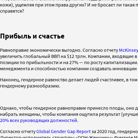
кожи), ущемляя при этом права других? И не бросает ли такая
справятся?
Прибыль и счастье
Равноправие экономически выгодно. Согласно отчету
McKinsey 
увеличить глобальный ВВП на $12 трлн. Компании, входящие 
позиции по прибыльности и на 27% — по росту капитализации. 
менеджмента и способностью компании создавать инновации —
Наконец, гендерное равенство делает людей счастливее, в то
гендерному разнообразию.
Однако, чтобы гендерное равноправие принесло плоды, оно д
набрать женщины, чтобы компания ощутила результат (улучше
20% всех руководящих должностей
.
Согласно отчету
Global Gender Gap Report
за 2020 год, гендерн
Директор-исполнитель структуры «ООН-Женщины» Фумзиле Млам