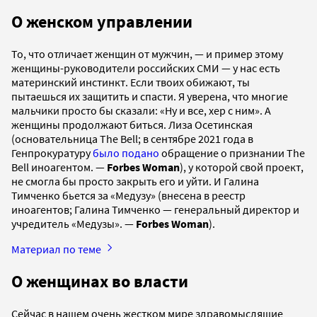
О женском управлении
То, что отличает женщин от мужчин, — и пример этому
женщины-руководители российских СМИ — у нас есть
материнский инстинкт. Если твоих обижают, ты
пытаешься их защитить и спасти. Я уверена, что многие
мальчики просто бы сказали: «Ну и все, хер с ним». А
женщины продолжают биться. Лиза Осетинская
(основательница The Bell; в сентябре 2021 года в
Генпрокуратуру
было подано
обращение о признании The
Bell иноагентом. —
Forbes Woman
), у которой свой проект,
не смогла бы просто закрыть его и уйти. И Галина
Тимченко бьется за «Медузу» (внесена в реестр
иноагентов; Галина Тимченко — генеральный директор и
учредитель «Медузы». —
Forbes Woman
).
Материал по теме
О женщинах во власти
Сейчас в нашем очень жестком мире здравомыслящие