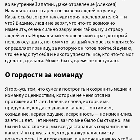
во внутренней апатии. Даже отравление [Алексея]
Навального и его арест не вывели людей на улицу.
Казалось бы, огромная аудитория последователей — и
что? Видимо, люди не верят, что что-то возможно
изменить, очень сильно закручены гайки. Ну и страх у
людей есть. Нормальный человеческий страх, который
нельзя осуждать, потому что каждый человек сам для себя
определяет границу, за которую он готов пойти. Я думаю,
что не надо тут себя и никого упрекать. Все, кто что-то мог
сделать, сделали. Может быть, время не наступило.
О гордости за команду
Я горжусь тем, что сумела построить и сохранить медиа и
команду с ценностями, которые не меняются на
протяжении 11 лет. Главные слова, которые мы
придумали, когда создавали канал, — оптимизм,
созидание, неравнодушие, искренность — не изменились
за эти 11 лет. Нет ничего, за что мне было бы стыдно. Как
бы ни было сложно, мы всегда старались сохранить наш
канал. И я горжусь тем, что дала журналистам эту
возможность. Но я переживаю, и мне очень важно, чтобы