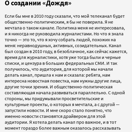
О создании «Дождя»
Если бы мне в 2010 году сказали, что мой телеканал будет
общественно-политическим, я бы не поверила. Я не
мечтала о таком канале. Политика меня не интересовала,
и я никогда не руководила журналистами. Но что я знала
точно — это то, что я хочу собрать людей, похожих на
меня: неравнодушных, активных, созидательных. Канал
был создан в 2010 году, в безоблачное, как сейчас кажется,
время для журналистики, хотя уже тогда были и черные
списки, и цензура в больших федеральных СМИ. И так
получилось, что аудитория, для которой мы начали
делать канал, пришла к нам и сказала: ребята, нам
интересна новостная повестка, нам нужны другие лица,
другие точки зрения. И общественно-политическая
составляющая начала развиваться параллельно. С одной
стороны, мы придумывали просветительские и
культурные проекты, о которых я мечтала, а с другой —
запустили новости. И мне скоро стало понятно, что
именно новости становятся драйвером для этой
аудитории. Я хотела делать канал про важное, и в тот
момент гораздо более важным оказалось рассказывать