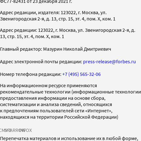
ФС77-82431 от 23 декабря 2021 г.
Адрес редакции, издателя: 123022, г. Москва, ул.
Звенигородская 2-я, д. 13, стр. 15, эт. 4, пом. X, ком. 1
Адрес редакции: 123022, г. Москва, ул. Звенигородская 2-я, д.
13, стр. 15, эт. 4, пом. X, ком. 1
Главный редактор: Мазурин Николай Дмитриевич
Адрес электронной почты редакции:
press-release@forbes.ru
Номер телефона редакции:
+7 (495) 565-32-06
На информационном ресурсе применяются
рекомендательные технологии (информационные технологии
предоставления информации на основе сбора,
систематизации и анализа сведений, относящихся
к предпочтениям пользователей сети «Интернет»,
находящихся на территории Российской Федерации)
СМИ2
SPARROW
INFOX
Перепечатка материалов и использование их в любой форме,