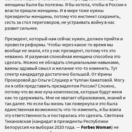
женщины были бы полезны. Я бы хотела, чтобы в России к
власти пришли женщины. И в мире тоже нужны
президенты-женщины, потому что инстинкт сохранить,
сесть за стол переговоров, не устраивать войну в нас
развит сильнее.
Президент, который нам сейчас нужен, должен прийти и
провести реформы. Чтобы через какое-то время мы
вообще не знали, кто у нас президент, потому что это
неважно. И разумная спокойная женщина способна это
сделать. Можно не обладать специальными навыками,
важны здравый смысл и желание что-то изменить. Тут
спектр кандидатур достаточно большой. От Ирины
Прохоровой до Ольги Слуцкер и Чулпан Хаматовой. Могу
ли я себя представить президентом России? Сложно,
потому что во мне куча комплексов, которые будут меня
как-то сдерживать. Мне не хватает образования, знаний и
так далее. Но если бы жизнь так повернула и это была
единственная возможность что-то изменить, я бы взяла
эту ответственность и постаралась это сделать. Светлана
Тихановская (кандидат в президенты Республики
Белоруссия на выборах 2020 года. —
Forbes Woman
) не