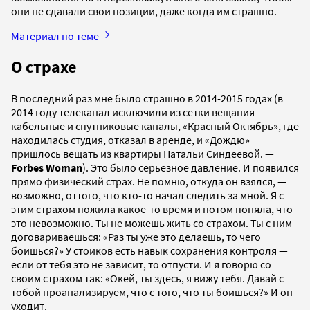
они не сдавали свои позиции, даже когда им страшно.
Материал по теме
О страхе
В последний раз мне было страшно в 2014-2015 годах (в
2014 году телеканал исключили из сетки вещания
кабельные и спутниковые каналы, «Красный Октябрь», где
находилась студия, отказал в аренде, и «Дождю»
пришлось вещать из квартиры Натальи Синдеевой. —
Forbes Woman
). Это было серьезное давление. И появился
прямо физический страх. Не помню, откуда он взялся, —
возможно, оттого, что кто-то начал следить за мной. Я с
этим страхом пожила какое-то время и потом поняла, что
это невозможно. Ты не можешь жить со страхом. Ты с ним
договариваешься: «Раз ты уже это делаешь, то чего
боишься?» У стоиков есть навык сохранения контроля —
если от тебя это не зависит, то отпусти. И я говорю со
своим страхом так: «Окей, ты здесь, я вижу тебя. Давай с
тобой проанализируем, что с того, что ты боишься?» И он
уходит.