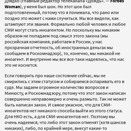
Дзядко (главный редактор телеканала «Дождь». —
Forbes
Woman
), у меня был шок. Но этот шок был
подготовленный, потому что я понимала, что рано или
поздно это может с нами случиться. Мы все видели, как
штампуют эти звания. Формально любой человек и любое
СМИ могут стать иноагентом. Но поскольку мы никаким
образом не попадаем под смысл этого закона (мы
российская компания, работаем в России, у нас
прозрачная отчетность, об иностранных деньгах мы
сообщаем в Роскомнадзор), то, конечно, мы никакой не
иноагент. И внутренне мы все все-таки надеялись, что нас
это не коснется.
Если говорить про наше состояние сейчас, мы не
смирились с этим статусом и собираемся оспаривать его в
суде. Мы задаем огромное количество вопросов и
Минюсту, и Роскомнадзору, потому что этот закон написан
совершенно неправомерно и очень размыто. Так не может
быть написан закон. И самое ужасное, что для СМИ-
иноагентов нет никакого способа выйти из этого статуса.
Для НКО есть, а для СМИ-иноагентов нет. Поэтому мы
очень надеемся, что либо этот закон отменят (хотя шансов
никаких), либо, по крайней мере, внесут какие-то