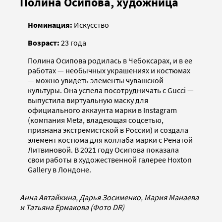
Полина Осипова, художница
Номинация:
Искусство
Возраст:
23 года
Полина Осипова родилась в Чебоксарах, и в ее
работах — необычных украшениях и костюмах
— можно увидеть элементы чувашской
культуры. Она успела посотрудничать с Gucci —
выпустила виртуальную маску для
официального аккаунта марки в Instagram
(компания Meta, владеющая соцсетью,
признана экстремистской в России) и создала
элемент костюма для коллаба марки с Ренатой
Литвиновой. В 2021 году Осипова показала
свои работы в художественной галерее Hoxton
Gallery в Лондоне.
Анна Автайкина, Дарья Зосименко, Мария Манаева
и Татьяна Ермакова (Фото DR)