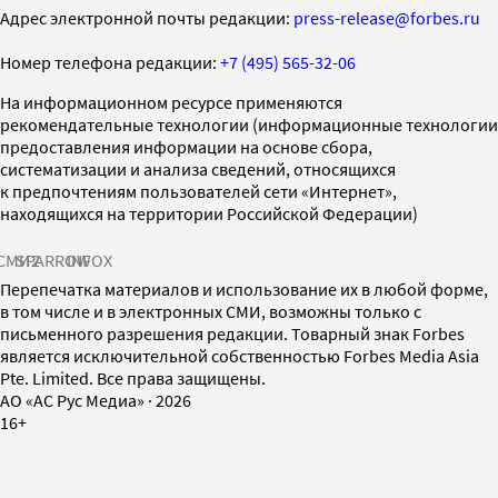
Адрес электронной почты редакции:
press-release@forbes.ru
Номер телефона редакции:
+7 (495) 565-32-06
На информационном ресурсе применяются
рекомендательные технологии (информационные технологии
предоставления информации на основе сбора,
систематизации и анализа сведений, относящихся
к предпочтениям пользователей сети «Интернет»,
находящихся на территории Российской Федерации)
СМИ2
SPARROW
INFOX
Перепечатка материалов и использование их в любой форме,
в том числе и в электронных СМИ, возможны только с
письменного разрешения редакции. Товарный знак Forbes
является исключительной собственностью Forbes Media Asia
Pte. Limited. Все права защищены.
AO «АС Рус Медиа»
·
2026
16+