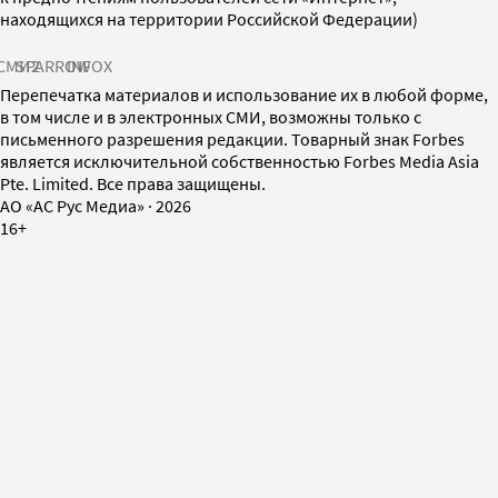
находящихся на территории Российской Федерации)
СМИ2
SPARROW
INFOX
Перепечатка материалов и использование их в любой форме,
в том числе и в электронных СМИ, возможны только с
письменного разрешения редакции. Товарный знак Forbes
является исключительной собственностью Forbes Media Asia
Pte. Limited. Все права защищены.
AO «АС Рус Медиа»
·
2026
16+