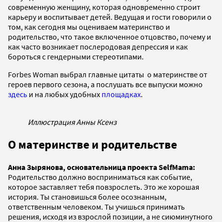
современную женщину, которая одновременно строит
карьеру и воспитывает детей. Ведущая и гости говорили о
том, как сегодня мы оцениваем материнство и
родительство, что такое включенное отцовство, почему и
как часто возникает послеродовая депрессия и как
бороться с гендерными стереотипами.
Forbes Woman выбрал главные цитаты о материнстве от
героев первого сезона, а послушать все выпуски можно
здесь
и на любых удобных
площадках
.
Иллюстрация Анны Ксенз
О материнстве и родительстве
Анна Зырянова, основательница проекта SelfMama:
Родительство должно восприниматься как событие,
которое заставляет тебя повзрослеть. Это же хорошая
история. Ты становишься более осознанным,
ответственным человеком. Ты учишься принимать
решения, исходя из взрослой позиции, а не сиюминутного