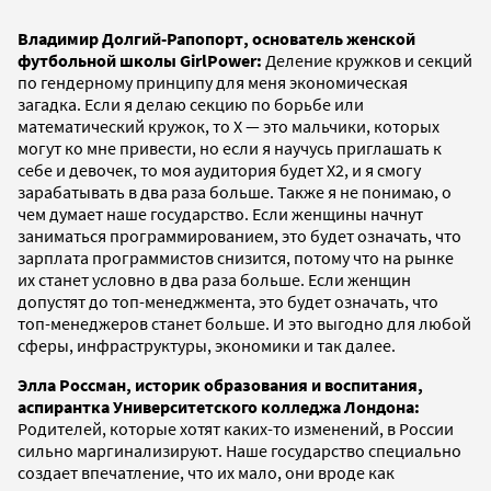
Владимир Долгий-Рапопорт, основатель женской
футбольной школы GirlPower:
Деление кружков и секций
по гендерному принципу для меня экономическая
загадка. Если я делаю секцию по борьбе или
математический кружок, то X — это мальчики, которых
могут ко мне привести, но если я научусь приглашать к
себе и девочек, то моя аудитория будет X2, и я смогу
зарабатывать в два раза больше. Также я не понимаю, о
чем думает наше государство. Если женщины начнут
заниматься программированием, это будет означать, что
зарплата программистов снизится, потому что на рынке
их станет условно в два раза больше. Если женщин
допустят до топ-менеджмента, это будет означать, что
топ-менеджеров станет больше. И это выгодно для любой
сферы, инфраструктуры, экономики и так далее.
Элла Россман, историк образования и воспитания,
аспирантка Университетского колледжа Лондона:
Родителей, которые хотят каких-то изменений, в России
сильно маргинализируют. Наше государство специально
создает впечатление, что их мало, они вроде как