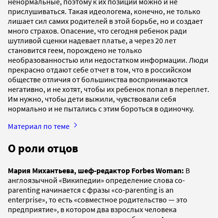
ненормальные, поэтому к их позиции можно и не
прислушиваться. Такая идеологема, конечно, не только
лишает сил самих родителей в этой борьбе, но и создает
много страхов. Опасение, что сегодня ребенок ради
шутливой сценки надевает платье, а через 20 лет
становится геем, порождено не только
необразованностью или недостатком информации. Люди
прекрасно отдают себе отчет в том, что в российском
обществе отличия от большинства воспринимаются
негативно, и не хотят, чтобы их ребенок попал в переплет.
Им нужно, чтобы дети выжили, чувствовали себя
нормально и не пытались с этим бороться в одиночку.
Материал по теме
О роли отцов
Мария Михантьева, шеф-редактор Forbes Woman:
В
англоязычной «Википедии» определение слова co-
parenting начинается с фразы «co-parenting is an
enterprise», то есть «совместное родительство — это
предприятие», в котором два взрослых человека