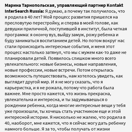
Марина Тарнопольская, управляющий партнер Kontakt
InterSearch Russia:
Я думаю, а почему так получилось, что
я родила в 40 лет? Мой процесс развития пришелся на
пресловутую перестройку, и сперва в моей голове, как
девушки приличной, поступившей в институт, была четкая
программа: я окончу вуз, выйду замуж, рожу ребенка и
буду заниматься воспитанием детей. Но потом вокруг нас
стали происходить интересные события, и меня этот
процесс настолько затянул, что мы с мужем как-то даже не
планировали детей. Появилось слишком много всего
увлекательного: новые бизнесы, новые направления,
новые профессии, новые встречи. Потом открылась
возможность путешествовать, нам хотелось увидеть, как
выглядит другой мир. И я не могу сказать, что я
карьеристка, и я не рожала, потому что работа была
важнее. Мне просто кажется, что жизнь прекрасна,
увлекательна и интересна, и ты задумываешься о
рождении ребенка, когда многие интересные вещи у тебя
уже произошли, ты хочешь стать участником еще и этой
интересной истории. Я нисколько не жалею, что родила в
40, наоборот, мне кажется, что я сейчас могу дать ребенку
намного больше. Я за то, чтобы получать от жизни