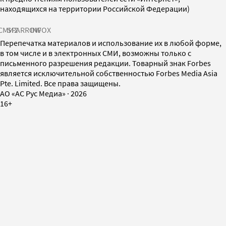
находящихся на территории Российской Федерации)
СМИ2
SPARROW
INFOX
Перепечатка материалов и использование их в любой форме,
в том числе и в электронных СМИ, возможны только с
письменного разрешения редакции. Товарный знак Forbes
является исключительной собственностью Forbes Media Asia
Pte. Limited. Все права защищены.
AO «АС Рус Медиа»
·
2026
16+