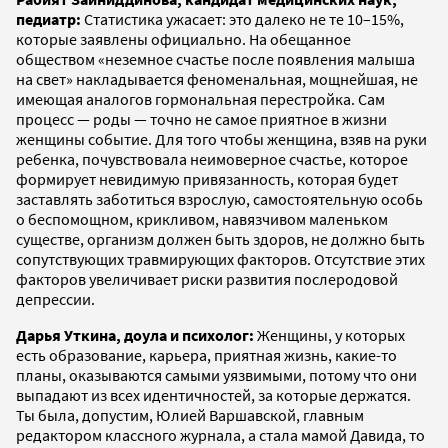
педиатр:
Статистика ужасает: это далеко не те 10–15%,
которые заявлены официально. На обещанное
обществом «неземное счастье после появления малыша
на свет» накладывается феноменальная, мощнейшая, не
имеющая аналогов гормональная перестройка. Сам
процесс — роды — точно не самое приятное в жизни
женщины событие. Для того чтобы женщина, взяв на руки
ребенка, почувствовала неимоверное счастье, которое
формирует невидимую привязанность, которая будет
заставлять заботиться взрослую, самостоятельную особь
о беспомощном, крикливом, навязчивом маленьком
существе, организм должен быть здоров, не должно быть
сопутствующих травмирующих факторов. Отсутствие этих
факторов увеличивает риски развития послеродовой
депрессии.
Дарья Уткина, доула и психолог:
Женщины, у которых
есть образование, карьера, приятная жизнь, какие-то
планы, оказываются самыми уязвимыми, потому что они
выпадают из всех идентичностей, за которые держатся.
Ты была, допустим, Юлией Варшавской, главным
редактором классного журнала, а стала мамой Давида, то