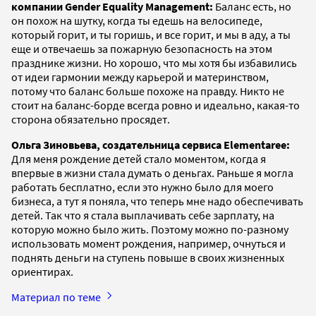
компании Gender Equality Management:
Баланс есть, но
он похож на шутку, когда ты едешь на велосипеде,
который горит, и ты горишь, и все горит, и мы в аду, а ты
еще и отвечаешь за пожарную безопасность на этом
празднике жизни. Но хорошо, что мы хотя бы избавились
от идеи гармонии между карьерой и материнством,
потому что баланс больше похоже на правду. Никто не
стоит на баланс-борде всегда ровно и идеально, какая-то
сторона обязательно просядет.
Ольга Зиновьева, создательница сервиса Elementaree:
Для меня рождение детей стало моментом, когда я
впервые в жизни стала думать о деньгах. Раньше я могла
работать бесплатно, если это нужно было для моего
бизнеса, а тут я поняла, что теперь мне надо обеспечивать
детей. Так что я стала выплачивать себе зарплату, на
которую можно было жить. Поэтому можно по-разному
использовать момент рождения, например, очнуться и
поднять деньги на ступень повыше в своих жизненных
ориентирах.
Материал по теме