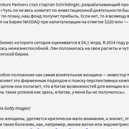
enture Partners стал стартап Schrödinger, разрабатывающий 
Чуть ли не весь комитет по инвестиционной деятельности был 
о плану, наш фонд получит прибыль. Если нет, то я возмещу вс
вал на бирже NASDAQ при капитализации на отметке $220 млн 
изнес которого сегодня оценивается в $4,1 млрд. В 2014 году 
лась нежизнеспособной. Лян положилась на свои расчеты и чут
онгской бирже.
т особое положение как самая влиятельная женщина — инвестор
ясняет это фирменным подходом к поиску перспективных ком
 целом она полагает, что в Китае возможностей для женщин в
ь таких успехов как здесь, в Китае, у меня бы не получилось».
a Getty Images)
ко женщины, уделяется критически мало внимания, а значит, 
 таких болезнях, как, например, миома матки или эндометрио