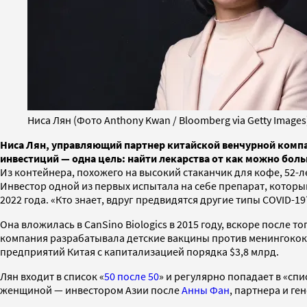
Ниса Лян (Фото Anthony Kwan / Bloomberg via Getty Images
Ниса Лян, управляющий партнер китайской венчурной компан
инвестиций — одна цель: найти лекарства от как можно бол
Из контейнера, похожего на высокий стаканчик для кофе, 52-
Инвестор одной из первых испытала на себе препарат, которы
2022 года. «Кто знает, вдруг предвидятся другие типы COVID-1
Она вложилась в CanSino Biologics в 2015 году, вскоре после 
компания разрабатывала детские вакцины против менингококк
предприятий Китая с капитализацией порядка $3,8 млрд.
Лян входит в список «
50 после 50
» и регулярно попадает в «спи
женщиной — инвестором Азии после
Анны Фан
, партнера и г