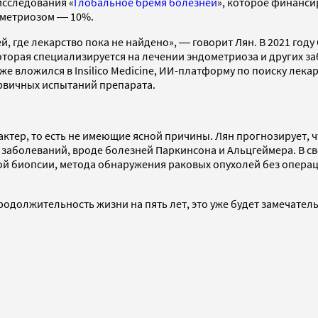
исследования «
Глобальное бремя болезней
», которое финанси
дометриозом ― 10%.
 где лекарство пока не найдено», ― говорит Лян. В 2021 году 
оторая специализируется на лечении эндометриоза и других 
 вложился в Insilico Medicine, ИИ-платформу по поиску лекар
вичных испытаний препарата.
ктер, то есть не имеющие ясной причины. Лян прогнозирует, 
заболеваний, вроде болезней Паркинсона и Альцгеймера. В с
ной биопсии, метода обнаружения раковых опухолей без опера
одолжительность жизни на пять лет, это уже будет замечатель