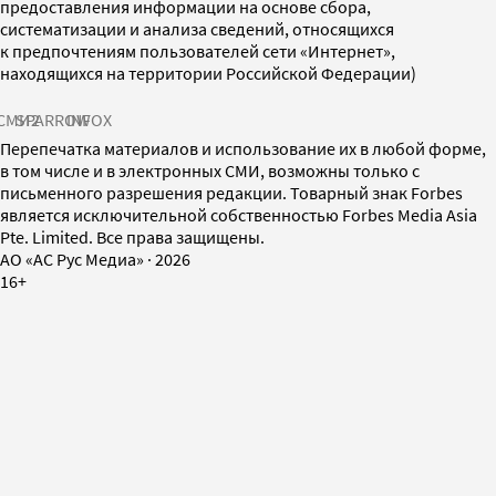
предоставления информации на основе сбора,
систематизации и анализа сведений, относящихся
к предпочтениям пользователей сети «Интернет»,
находящихся на территории Российской Федерации)
СМИ2
SPARROW
INFOX
Перепечатка материалов и использование их в любой форме,
в том числе и в электронных СМИ, возможны только с
письменного разрешения редакции. Товарный знак Forbes
является исключительной собственностью Forbes Media Asia
Pte. Limited. Все права защищены.
AO «АС Рус Медиа»
·
2026
16+