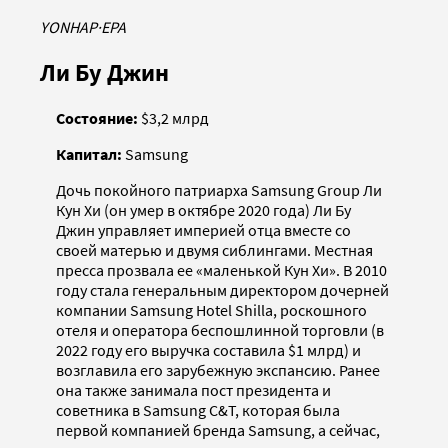
YONHAP
·
EPA
Ли Бу Джин
Состояние:
$3,2 млрд
Капитал:
Samsung
Дочь покойного патриарха Samsung Group Ли
Кун Хи (он умер в октябре 2020 года) Ли Бу
Джин управляет империей отца вместе со
своей матерью и двумя сиблингами. Местная
пресса прозвала ее «маленькой Кун Хи». В 2010
году стала генеральным директором дочерней
компании Samsung Hotel Shilla, роскошного
отеля и оператора беспошлинной торговли (в
2022 году его выручка составила $1 млрд) и
возглавила его зарубежную экспансию. Ранее
она также занимала пост президента и
советника в Samsung C&T, которая была
первой компанией бренда Samsung, а сейчас,