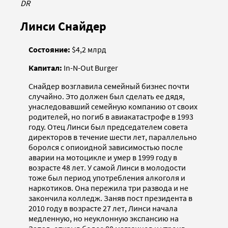
DR
Линси Снайдер
Состояние:
$4,2 млрд
Капитал:
In-N-Out Burger
Снайдер возглавила семейный бизнес почти
случайно. Это должен был сделать ее дядя,
унаследовавший семейную компанию от своих
родителей, но погиб в авиакатастрофе в 1993
году. Отец Линси был председателем совета
директоров в течение шести лет, параллельно
боролся с опиоидной зависимостью после
аварии на мотоцикле и умер в 1999 году в
возрасте 48 лет. У самой Линси в молодости
тоже был период употребления алкоголя и
наркотиков. Она пережила три развода и не
закончила колледж. Заняв пост президента в
2010 году в возрасте 27 лет, Линси начала
медленную, но неуклонную экспансию на