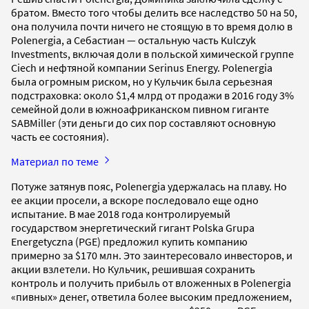
братом. Вместо того чтобы делить все наследство 50 на 50,
она получила почти ничего не стоящую в то время долю в
Polenergia, а Себастиан — остальную часть Kulczyk
Investments, включая доли в польской химической группе
Ciech и нефтяной компании Serinus Energy. Polenergia
была огромным риском, но у Кульчик была серьезная
подстраховка: около $1,4 млрд от продажи в 2016 году 3%
семейной доли в южноафриканском пивном гиганте
SABMiller (эти деньги до сих пор составляют основную
часть ее состояния).
Материал по теме
Потуже затянув пояс, Polenergia удержалась на плаву. Но
ее акции просели, а вскоре последовало еще одно
испытание. В мае 2018 года контролируемый
государством энергетический гигант Polska Grupa
Energetyczna (PGE) предложил купить компанию
примерно за $170 млн. Это заинтересовало инвесторов, и
акции взлетели. Но Кульчик, решившая сохранить
контроль и получить прибыль от вложенных в Polenergia
«пивных» денег, ответила более высоким предложением,