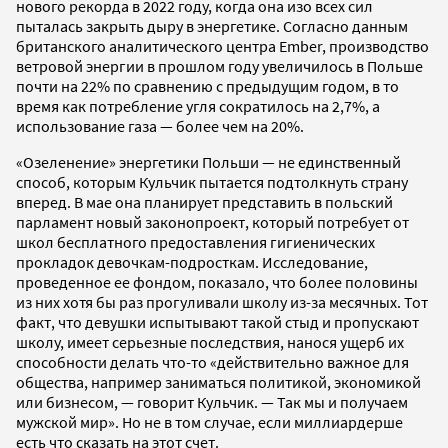
нового рекорда в 2022 году, когда она изо всех сил
пыталась закрыть дыру в энергетике. Согласно данным
британского аналитического центра Ember, производство
ветровой энергии в прошлом году увеличилось в Польше
почти на 22% по сравнению с предыдущим годом, в то
время как потребление угля сократилось на 2,7%, а
использование газа — более чем на 20%.
«Озеленение» энергетики Польши — не единственный
способ, которым Кульчик пытается подтолкнуть страну
вперед. В мае она планирует представить в польский
парламент новый законопроект, который потребует от
школ бесплатного предоставления гигиенических
прокладок девочкам-подросткам. Исследование,
проведенное ее фондом, показало, что более половины
из них хотя бы раз прогуливали школу из-за месячных. Тот
факт, что девушки испытывают такой стыд и пропускают
школу, имеет серьезные последствия, нанося ущерб их
способности делать что-то «действительно важное для
общества, например заниматься политикой, экономикой
или бизнесом, — говорит Кульчик. — Так мы и получаем
мужской мир». Но не в том случае, если миллиардерше
есть что сказать на этот счет.