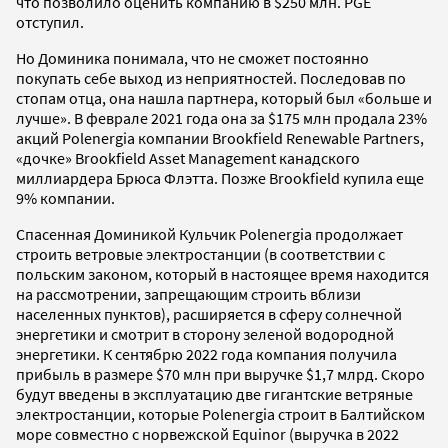
что позволило оценить компанию в $250 млн. PGE
отступил.
Но Доминика понимала, что не сможет постоянно
покупать себе выход из неприятностей. Последовав по
стопам отца, она нашла партнера, который был «больше и
лучше». В феврале 2021 года она за $175 млн продала 23%
акций Polenergia компании Brookfield Renewable Partners,
«дочке» Brookfield Asset Management канадского
миллиардера Брюса Флэтта. Позже Brookfield купила еще
9% компании.
Спасенная Доминикой Кульчик Polenergia продолжает
строить ветровые электростанции (в соответствии с
польским законом, который в настоящее время находится
на рассмотрении, запрещающим строить вблизи
населенных пунктов), расширяется в сферу солнечной
энергетики и смотрит в сторону зеленой водородной
энергетики. К сентябрю 2022 года компания получила
прибыль в размере $70 млн при выручке $1,7 млрд. Скоро
будут введены в эксплуатацию две гигантские ветряные
электростанции, которые Polenergia строит в Балтийском
море совместно с норвежской Equinor (выручка в 2022