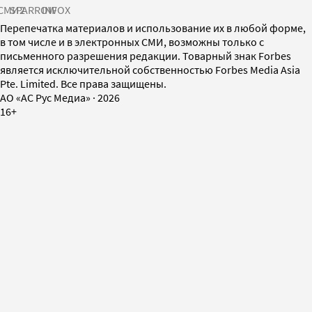
СМИ2
SPARROW
INFOX
Перепечатка материалов и использование их в любой форме,
в том числе и в электронных СМИ, возможны только с
письменного разрешения редакции. Товарный знак Forbes
является исключительной собственностью Forbes Media Asia
Pte. Limited. Все права защищены.
AO «АС Рус Медиа»
·
2026
16+