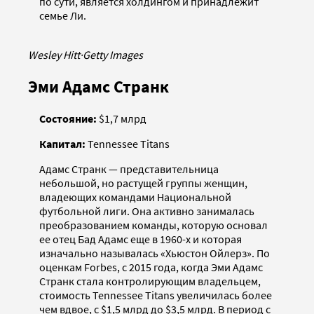
по сути, является холдингом и принадлежит
семье Ли.
Wesley Hitt
·
Getty Images
Эми Адамс Странк
Состояние:
$1,7 млрд
Капитал:
Tennessee Titans
Адамс Странк — представительница
небольшой, но растущей группы женщин,
владеющих командами Национальной
футбольной лиги. Она активно занималась
преобразованием команды, которую основал
ее отец Бад Адамс еще в 1960-х и которая
изначально называлась «Хьюстон Ойлерз». По
оценкам Forbes, с 2015 года, когда Эми Адамс
Странк стала контролирующим владельцем,
стоимость Tennessee Titans увеличилась более
чем вдвое, с $1,5 млрд до $3,5 млрд. В период с