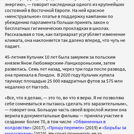
энергию», — говорит наследница одного из крупнейших
состояний в Восточной Европе. На ней красное
«менструальное» платье в поддержку кампании по
убеждению парламента Польши принять закон о
бесплатных гигиенических прокладках в школах.
Рассказывая о том, как патриархат усугубляет изменение
климата, она наклоняется так далеко вперед, что чуть не
падает.
45-летняя Кульчик 10 лет была замужем за польским
князем Яном Любомирским-Ланцкороньским, затем
развелась. Семь лет назад, через три года после развода,
она приехала в Лондон. В 2020 году Кульчик купила
таунхаус площадью 25 000 квадратных футов за $75 млн
недалеко от Harrods.
«Все, что я делаю, — это то, во что я верю. Я не позволяю
себе сомневаться и пытаюсь сделать это заразительным»,
— говорит она. Большую часть своей взрослой жизни она
верила в документальные фильмы — приняла участие в
создании более 70, в том числе
«Обвиненных в
колдовстве»
(2017),
«Прошу перемен»
(2019) и
«Борьбы за
милосердие»
(2023). Не стоит принимать ее за