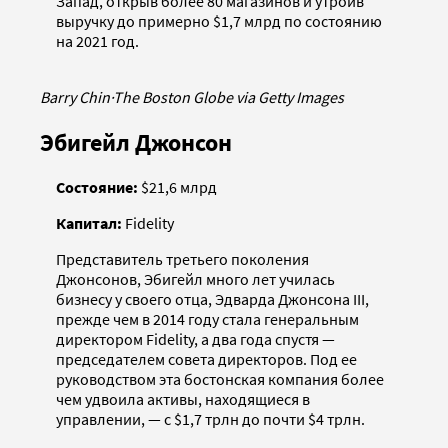
Запад, открыв более 80 магазинов и утроив
выручку до примерно $1,7 млрд по состоянию
на 2021 год.
Barry Chin
·
The Boston Globe via Getty Images
Эбигейл Джонсон
Состояние:
$21,6 млрд
Капитал:
Fidelity
Представитель третьего поколения
Джонсонов, Эбигейл много лет училась
бизнесу у своего отца, Эдварда Джонсона III,
прежде чем в 2014 году стала генеральным
директором Fidelity, а два года спустя —
председателем совета директоров. Под ее
руководством эта бостонская компания более
чем удвоила активы, находящиеся в
управлении, — с $1,7 трлн до почти $4 трлн.