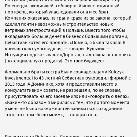
Polenergia, входившей в обширный инвестиционный
портфель, который унаследовали она и ее брат.
Компания оказалась на грани краха из-за закона, который
сделал почти невозможным строительство новых
ветряных электростанций в Польше. Вместо того чтобы
вкладывать больше денег в бизнес с большими долгами,
Себастиан хотел его продать. «Помню, я была так зла! Я
кричала как сумасшедшая, — говорит Кульчик. —
Интуиция подсказывала: «Дорогая, ты должна остановить
[потенциальную продажу]! Это твое будущее».
Формально брат и сестра были совладельцами Kulczyk
Investments. Но 43-летний Себастиан руководил фирмой с
2013 года. А Доминике, хотя и предоставили место в
консультативном совете, не разрешали, по ее словам,
присутствовать на его заседаниях или «говорить о делах».
«Каким-то образом я мирилась с тем, что до того момента
у меня не было возможностей заниматься созиданием
того, что тоже было моим», — говорит она.
Решив спасти Polenergia, Доминика заключила сделку с