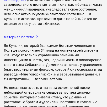
самодовольного дилетанта: хотя она, как и большая часть
женщин-миллиардеров, унаследовала свое состояние,
немногие активно увеличивают свое состояние — и
Кульчик в их числе. Притом что даже покойный отец не
ожидал от нее участия в бизнесе.
Материал по теме
Ян Кульчик, который был самым богатым человеком в
Польше с состоянием $4 млрд на момент своей смерти в
2015 году, готовил к управлению семейными
инвестициями в нефть, газ, недвижимость и пивоварение
своего сына Себастиана. Доминика занялась управлением
благотворительным фондом, который она основала в год
развода. «Мне говорили: «Эй, мы зарабатываем деньги, а
ты их тратишь», — вспоминает она.
Но внезапная смерть отца из-за осложнений после
небольшой операции на сердце запустила цепочку
событий, которые привели к тому, что Доминика
рассталась с братом и удвоила инвестиции в компанию
Polenergia, которая занимается возобновляемыми