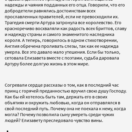
надежды и чаяния подданных его отца. Говорили, что его
добродетели равнялись достоинствам всех
прославленных правителей, если не превосходили их.
Трагедия смерти Артура затронула все королевство. Его
красноречиво восхваляли как радость всех бриттов, славу
и надежду страны и самого знаменитого наследника
короля. А теперь, говорилось в одном стихотворении,
Англия обречена проливать слезы, так как ее надежда
умерла. Все это давало мало утешения. Если бы только,
сетовала Елизавета вместе с поэтами, судьба даровала
Артуру более долгую жизнь в этом мире.
Согревали сердце рассказы о том, как в последний час
принц с горячей преданностью вручил свою душу Господу.
Как бы ей хотелось быть там, держать его в своих
объятиях и окружить любовью, когда он отправлялся в
свой последний путь. Почему она не поехала к нему, когда
могла? Почему позволила сыну умереть среди чужих
людей? Елизавету преследовало чувство вины.