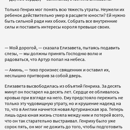
Только Генрих мог понять всю тяжесть утраты. Неужели их
ребенок действительно умер в расцвете юности? Ей нужно
быть сильной ради них обоих. Собрать все внутренние
силы и поставить интересы короля превыше своих.
— Мой дорогой, — сказала Елизавета, пытаясь подавить
слезы, — мы должны принять Господню волю и
радоваться, что Артур попал на небеса.
— Аминь, — тихо произнес священник и оставил их,
неслышно притворив за собой дверь.
Елизавета высвободилась из объятий Генриха. За десять
минут он постарел на десять лет. Сердце ее обливалось
кровью при взгляде на него. Ему предстояло пережить не
только эту чудовищную утрату, но и крушение надежд на
то, что в Англии начнется новая Артурианская эра. Теперь
лишь одна юная жизнь стояла между ним и потерей всего,
что он так старательно выстраивал. Генриху было уже
сорок пять, он мог не дожить до того, чтобы подготовить