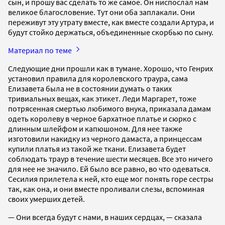
сын, и прошу вас сделать то же самое. Он ниспослал нам
великое благословение. Тут они оба заплакали. Они
переживут эту утрату вместе, как вместе создали Артура, и
будут стойко держаться, объединенные скорбью по сыну.
Материал по теме
Следующие дни прошли как в тумане. Хорошо, что Генрих
установил правила для королевского траура, сама
Елизавета была не в состоянии думать о таких
тривиальных вещах, как этикет. Леди Маргарет, тоже
потрясенная смертью любимого внука, приказала дамам
одеть королеву в черное бархатное платье и сюрко с
длинным шлейфом и капюшоном. Для нее также
изготовили накидку из черного дамаста, а принцессам
купили платья из такой же ткани. Елизавета будет
соблюдать траур в течение шести месяцев. Все это ничего
для нее не значило. Ей было все равно, во что одеваться.
Сесилия прилетела к ней, кто еще мог понять горе сестры
так, как она, и они вместе проливали слезы, вспоминая
своих умерших детей.
— Они всегда будут с нами, в наших сердцах, — сказала