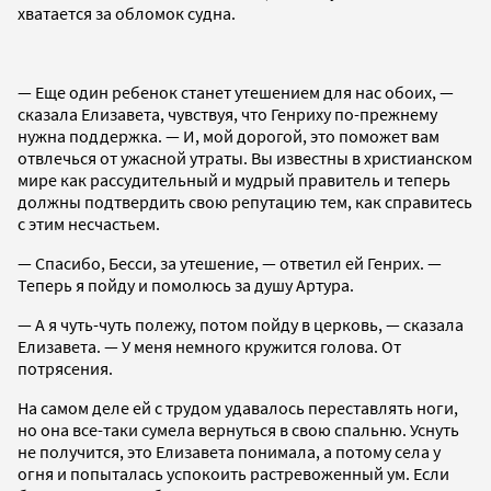
хватается за обломок судна.
— Еще один ребенок станет утешением для нас обоих, —
сказала Елизавета, чувствуя, что Генриху по-прежнему
нужна поддержка. — И, мой дорогой, это поможет вам
отвлечься от ужасной утраты. Вы известны в христианском
мире как рассудительный и мудрый правитель и теперь
должны подтвердить свою репутацию тем, как справитесь
с этим несчастьем.
— Спасибо, Бесси, за утешение, — ответил ей Генрих. —
Теперь я пойду и помолюсь за душу Артура.
— А я чуть-чуть полежу, потом пойду в церковь, — сказала
Елизавета. — У меня немного кружится голова. От
потрясения.
На самом деле ей с трудом удавалось переставлять ноги,
но она все-таки сумела вернуться в свою спальню. Уснуть
не получится, это Елизавета понимала, а потому села у
огня и попыталась успокоить растревоженный ум. Если