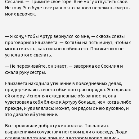
Сесилия. — Примите свое горе. Я не могу отпустить свое.
Не хочу. Это будет все равно что заново пережить смерть
моих девочек.
— Я хочу, чтобы Артур вернулся ко мне, — сквозь слезы
проговорила Елизавета. — Хотя бы на пять минут, чтобы я
могла сказать, как сильно любила его. При жизни я не
успела этого сделать.
— Не переживайте, он знает, — заверила ее Сесилия и
сжала руку сестры.
Елизавета находила утешение в повседневных делах,
придерживаясь своего обычного распорядка. Это давало
ей опору. Исполняя ежедневные обязанности, она
чувствовала себя ближе к Артуру больше, чем когда-либо
прежде, и удивлялась: может, он рядом с нею духовно, и
это давало ей утешение.
Все проявляли доброту к королеве. Послания с
выражениями сочувствия потоком шли отовсюду. Люди
отдавали должное принцу, в котором воплощались