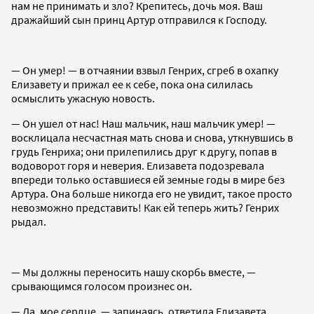
нам не принимать и зло? Крепитесь, дочь моя. Ваш
дражайший сын принц Артур отправился к Господу.
— Он умер! — в отчаянии взвыл Генрих, сгреб в охапку
Елизавету и прижал ее к себе, пока она силилась
осмыслить ужасную новость.
— Он ушел от нас! Наш мальчик, наш мальчик умер! —
восклицала несчастная мать снова и снова, уткнувшись в
грудь Генриха; они прилепились друг к другу, попав в
водоворот горя и неверия. Елизавета подозревала
впереди только оставшиеся ей земные годы в мире без
Артура. Она больше никогда его не увидит, такое просто
невозможно представить! Как ей теперь жить? Генрих
рыдал.
— Мы должны переносить нашу скорбь вместе, —
срывающимся голосом произнес он.
— Да, мое сердце, — запинаясь, ответила Елизавета.