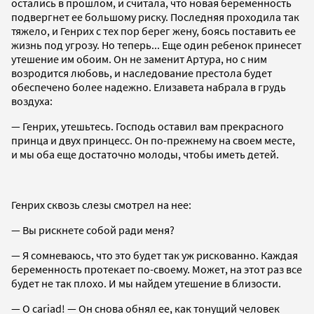
остались в прошлом, и считала, что новая беременность
подвергнет ее большому риску. Последняя проходила так
тяжело, и Генрих с тех пор берег жену, боясь поставить ее
жизнь под угрозу. Но теперь... Еще один ребенок принесет
утешение им обоим. Он не заменит Артура, но с ним
возродится любовь, и наследование престола будет
обеспечено более надежно. Елизавета набрала в грудь
воздуха:
— Генрих, утешьтесь. Господь оставил вам прекрасного
принца и двух принцесс. Он по-прежнему на своем месте,
и мы оба еще достаточно молоды, чтобы иметь детей.
Генрих сквозь слезы смотрел на нее:
— Вы рискнете собой ради меня?
— Я сомневаюсь, что это будет так уж рискованно. Каждая
беременность протекает по-своему. Может, на этот раз все
будет не так плохо. И мы найдем утешение в близости.
— О cariad! — Он снова обнял ее, как тонущий человек