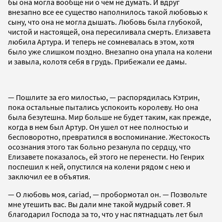
бы она могла вообще ни о чем не думать. И вдруг
внезапно все ее существо наполнилось такой любовью к
сыну, что она не могла дышать. Любовь была глубокой,
чистой и настоящей, она пересиливала смерть. Елизавета
любила Артура. И теперь не сомневалась в этом, хотя
было уже слишком поздно. Внезапно она упала на колени
и завыла, колотя себя в грудь. Прибежали ее дамы.
— Пошлите за его милостью, — распорядилась Кэтрин,
пока остальные пытались успокоить королеву. Но она
была безутешна. Мир больше не будет таким, как прежде,
когда в нем был Артур. Он ушел от нее полностью и
бесповоротно, превратился в воспоминание. Жестокость
осознания этого так больно резанула по сердцу, что
Елизавете показалось, ей этого не перенести. Но Генрих
поспешил к ней, опустился на колени рядом с нею и
заключил ее в объятия.
— О любовь моя, cariad, — пробормотал он. — Позвольте
мне утешить вас. Вы дали мне такой мудрый совет. Я
благодарил Господа за то, что у нас пятнадцать лет был