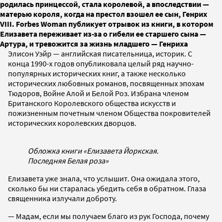
родилась принцессой, стала королевой, а впоследствии —
матерью короля, когда на престол взошел ее сын, Генрих
VIII. Forbes Woman публикует отрывок из книги, в котором
Елизавета переживает из-за о гибели ее старшего сына —
Артура, и тревожится за жизнь младшего — Генриха
Элисон Уэйр — английская писательница, историк. С
конца 1990-х годов опубликовала целый ряд научно-
популярных исторических книг, а также несколько
исторических любовных романов, посвященных эпохам
Тюдоров, Войне Алой и Белой Роз. Избрана членом
Британского Королевского общества искусств и
пожизненным почетным членом Общества покровителей
исторических королевских дворцов.
Обложка книги «Елизавета Йоркская.
Последняя Белая роза»
Елизавета уже знала, что услышит. Она ожидала этого,
сколько бы ни старалась убедить себя в обратном. Глаза
священника излучали доброту.
— Мадам, если мы получаем благо из рук Господа, почему