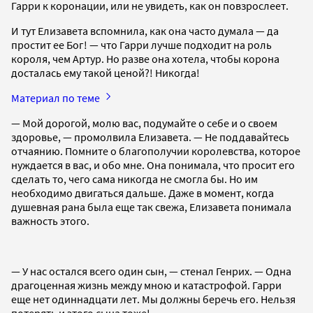
Гарри к коронации, или не увидеть, как он повзрослеет.
И тут Елизавета вспомнила, как она часто думала — да
простит ее Бог! — что Гарри лучше подходит на роль
короля, чем Артур. Но разве она хотела, чтобы корона
досталась ему такой ценой?! Никогда!
Материал по теме
— Мой дорогой, молю вас, подумайте о себе и о своем
здоровье, — промолвила Елизавета. — Не поддавайтесь
отчаянию. Помните о благополучии королевства, которое
нуждается в вас, и обо мне. Она понимала, что просит его
сделать то, чего сама никогда не смогла бы. Но им
необходимо двигаться дальше. Даже в момент, когда
душевная рана была еще так свежа, Елизавета понимала
важность этого.
— У нас остался всего один сын, — стенал Генрих. — Одна
драгоценная жизнь между мною и катастрофой. Гарри
еще нет одиннадцати лет. Мы должны беречь его. Нельзя
потерять и этого сына тоже!