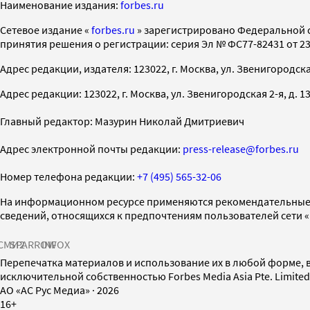
Наименование издания:
forbes.ru
Cетевое издание «
forbes.ru
» зарегистрировано Федеральной 
принятия решения о регистрации: серия Эл № ФС77-82431 от 23 
Адрес редакции, издателя: 123022, г. Москва, ул. Звенигородская 2-
Адрес редакции: 123022, г. Москва, ул. Звенигородская 2-я, д. 13, с
Главный редактор: Мазурин Николай Дмитриевич
Адрес электронной почты редакции:
press-release@forbes.ru
Номер телефона редакции:
+7 (495) 565-32-06
На информационном ресурсе применяются рекомендательные 
сведений, относящихся к предпочтениям пользователей сети 
СМИ2
SPARROW
INFOX
Перепечатка материалов и использование их в любой форме, в
исключительной собственностью Forbes Media Asia Pte. Limite
AO «АС Рус Медиа»
·
2026
16+