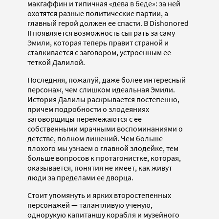
макгаффин и типичная «дева в беде»: за ней
охотятся разные политические партии, а
главный герой должен ее спасти. В Dishonored
II появляется возможность сыграть за саму
Эмили, которая теперь правит страной и
сталкивается с заговором, устроенным ее
теткой Далилой.
Последняя, пожалуй, даже более интересный
персонаж, чем слишком идеальная Эмили.
История Далилы раскрывается постепенно,
причем подробности о злодеяниях
заговорщицы перемежаются с ее
собственными мрачными воспоминаниями о
детстве, полном лишений. Чем больше
плохого мы узнаем о главной злодейке, тем
больше вопросов к протагонистке, которая,
оказывается, понятия не имеет, как живут
люди за пределами ее дворца.
Стоит упомянуть и ярких второстепенных
персонажей — талантливую ученую,
однорукую капитаншу корабля и музейного