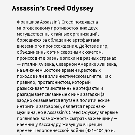
Assassin’s Creed Odyssey
Франшиза Assassin’s Creed посвящена
многовековому противостоянию двух
могущественных тайных организаций,
борющихся за обладание артефактами
внеземного происхождения. Действие игр,
объединенных этим сквозным сюжетом,
происходит в разные эпохи и в разных странах
— Италии XV века, Северной Америке XVIII века,
на Ближнем Востоке времен Крестовых
походов или в эллинистическом Египте. Как
правило, протагонистом, который
разыскивает таинственные артефакты и
разгадывает связанные с ними загадки (а
заодно оказывается впутан в политические
интриги и заговоры), является персонаж-
мужчина, но в Assassin’s Creed Odyssey впервые
появилась возможность сыграть за женщину —
наемницу Кассандру, живущую в Греции
времен Пелопоннесской войны (431–404 до н.