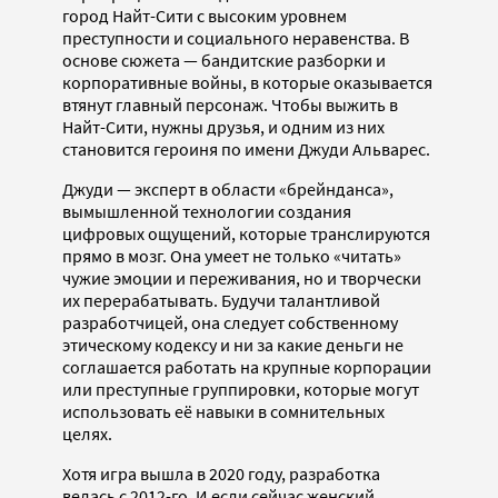
город Найт-Сити с высоким уровнем
преступности и социального неравенства. В
основе сюжета — бандитские разборки и
корпоративные войны, в которые оказывается
втянут главный персонаж. Чтобы выжить в
Найт-Сити, нужны друзья, и одним из них
становится героиня по имени Джуди Альварес.
Джуди — эксперт в области «брейнданса»,
вымышленной технологии создания
цифровых ощущений, которые транслируются
прямо в мозг. Она умеет не только «читать»
чужие эмоции и переживания, но и творчески
их перерабатывать. Будучи талантливой
разработчицей, она следует собственному
этическому кодексу и ни за какие деньги не
соглашается работать на крупные корпорации
или преступные группировки, которые могут
использовать её навыки в сомнительных
целях.
Хотя игра вышла в 2020 году, разработка
велась с 2012-го. И если сейчас женский