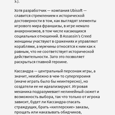
э.).
Хотя разработчик — компания Ubisoft —
славится стремлением к исторической
достоверности в том, как выглядят элементы
игрового мира франшизы, в игре немало
анахронизмов, в том числе касающихся
социальных отношений. В Assassin’s Creed
женщины участвуют в сражениях и управляют
кораблями, а мужчины относятся к ним как к
равным, что не соответствует исторической
действительности. Зато это позволяет
раскрыться главной героине.
Кассандра — центральный персонаж игры, а
значит, неизбежно в чем-то супергероиня
(иначе играть было бы неинтересно), но
создатели ее не идеализируют. Игровая
механика подразумевает нелинейный сюжет и
возможность выбора, так что только от игрока
зависит, будет ли Кассандра спасать
страждущих, брать «киллерские» заказы,
прощать или наказывать обидчиков,