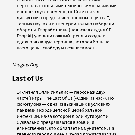
персонаж с сильными техническими навыками
вполне в духе времени, то 10 лет назад
дискуссии о представленности женщин в IT,
точных науках и инженерии только набирали
обороты. Разработчики (польская студия CD
Projekt) уловили важный тренд и создали
вдохновляющую героиню, которая больше
всего ценит свободу и независимость.
Naughty Dog
Last of Us
14-летняя Элли Уильямс — персонаж двух
частей игры The Last Of Us («Одни из нас»). По
сюжету она — одна из выживших в условиях
пандемии кордицепсной церебральной
инфекции, из-за которой люди мутируют и
буквально превращаются в зомби, и
единственная, кто обладает иммунитетом. На
главного героя о имени Джоэл ложится задача