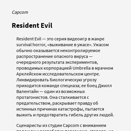
Capcom
Resident Evil
Resident Evil — это серия видеоигр в жанре
survival horror, «выживание в ужасе». Ужасом
обычно оказывается неконтролируемое
распространение опасного вируса —
очередного результата экспериментов,
проводимых корпорацией Umbrella в мрачном
Арклейском исследовательском центре.
Ликвидировать биологическую угрозу
приходится команде спецназа; ее боец Джилл
Валентайн — один из возможных
протагонистов. Она сталкивается с
предательством, раскрывает правду об
истинных причинах катастрофы, пытается
выжить и предотвратить гибель других людей.
Сценаристы из студии Capcom с вниманием
подошли к разработке персонажа, стараясь не