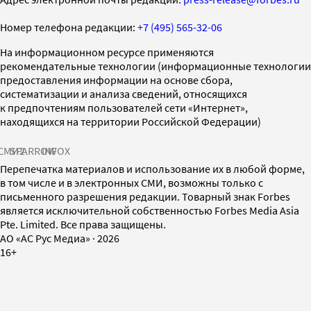
Номер телефона редакции:
+7 (495) 565-32-06
На информационном ресурсе применяются
рекомендательные технологии (информационные технологии
предоставления информации на основе сбора,
систематизации и анализа сведений, относящихся
к предпочтениям пользователей сети «Интернет»,
находящихся на территории Российской Федерации)
СМИ2
SPARROW
INFOX
Перепечатка материалов и использование их в любой форме,
в том числе и в электронных СМИ, возможны только с
письменного разрешения редакции. Товарный знак Forbes
является исключительной собственностью Forbes Media Asia
Pte. Limited. Все права защищены.
AO «АС Рус Медиа»
·
2026
16+