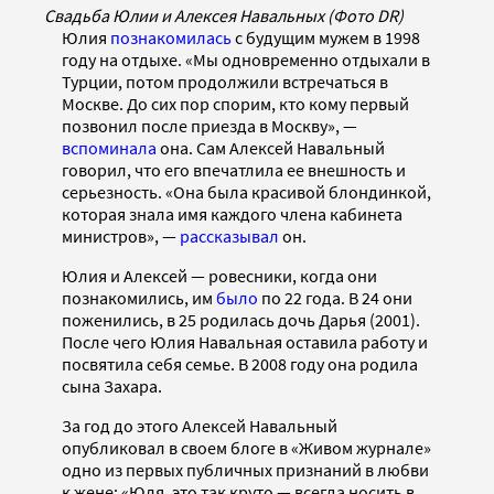
Свадьба Юлии и Алексея Навальных (Фото DR)
Юлия
познакомилась
с будущим мужем в 1998
году на отдыхе. «Мы одновременно отдыхали в
Турции, потом продолжили встречаться в
Москве. До сих пор спорим, кто кому первый
позвонил после приезда в Москву», —
вспоминала
она. Сам Алексей Навальный
говорил, что его впечатлила ее внешность и
серьезность. «Она была красивой блондинкой,
которая знала имя каждого члена кабинета
министров», —
рассказывал
он.
Юлия и Алексей — ровесники, когда они
познакомились, им
было
по 22 года. В 24 они
поженились, в 25 родилась дочь Дарья (2001).
После чего Юлия Навальная оставила работу и
посвятила себя семье. В 2008 году она родила
сына Захара.
За год до этого Алексей Навальный
опубликовал в своем блоге в «Живом журнале»
одно из первых публичных признаний в любви
к жене: «Юля, это так круто — всегда носить в