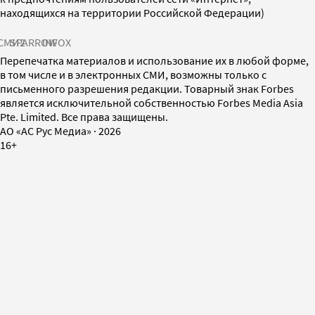
находящихся на территории Российской Федерации)
СМИ2
SPARROW
INFOX
Перепечатка материалов и использование их в любой форме,
в том числе и в электронных СМИ, возможны только с
письменного разрешения редакции. Товарный знак Forbes
является исключительной собственностью Forbes Media Asia
Pte. Limited. Все права защищены.
AO «АС Рус Медиа»
·
2026
16+