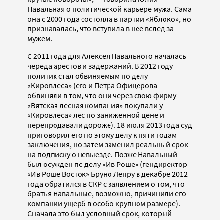
Навальная о политической карьере мужа. Сама
она с 2000 года состояла в партии «Яблоко», но
признавалась, что вступила в нее вслед за
мужем.
С 2011 года для Алексея Навального началась
череда арестов и задержаний. В 2012 году
политик стал обвиняемым по делу
«Кировлеса» (его и Петра Офицерова
обвиняли в том, что они через свою фирму
«Вятская лесная компания» покупали у
«Кировлеса» лес по заниженной цене и
перепродавали дороже). 18 июля 2013 года суд
приговорил его по этому делу к пяти годам
заключения, но затем заменил реальный срок
на подписку о невыезде. Позже Навальный
был осужден по делу «Ив Роше» (гендиректор
«Ив Роше Восток» Бруно Лепру в декабре 2012
года обратился в СКР с заявлением о том, что
братья Навальные, возможно, причинили его
компании ущерб в особо крупном размере).
Сначала это был условный срок, который