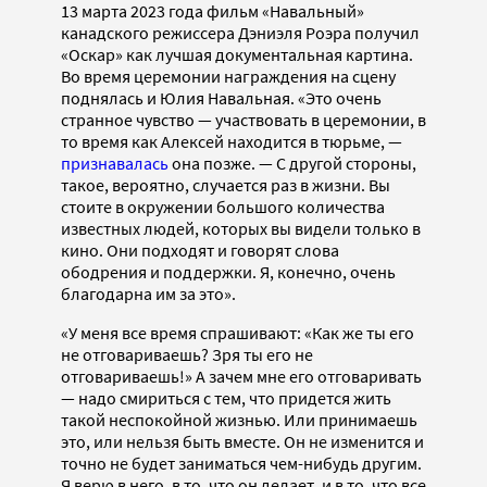
13 марта 2023 года фильм «Навальный»
канадского режиссера Дэниэля Роэра получил
«Оскар» как лучшая документальная картина.
Во время церемонии награждения на сцену
поднялась и Юлия Навальная. «Это очень
странное чувство — участвовать в церемонии, в
то время как Алексей находится в тюрьме, —
признавалась
она позже. — С другой стороны,
такое, вероятно, случается раз в жизни. Вы
стоите в окружении большого количества
известных людей, которых вы видели только в
кино. Они подходят и говорят слова
ободрения и поддержки. Я, конечно, очень
благодарна им за это».
«У меня все время спрашивают: «Как же ты его
не отговариваешь? Зря ты его не
отговариваешь!» А зачем мне его отговаривать
— надо смириться с тем, что придется жить
такой неспокойной жизнью. Или принимаешь
это, или нельзя быть вместе. Он не изменится и
точно не будет заниматься чем-нибудь другим.
Я верю в него, в то, что он делает, и в то, что все