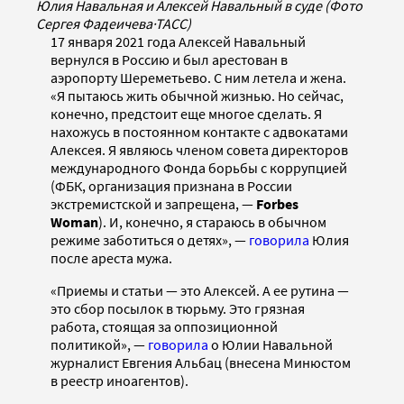
Юлия Навальная и Алексей Навальный в суде (Фото
Сергея Фадеичева
·
ТАСС)
17 января 2021 года Алексей Навальный
вернулся в Россию и был арестован в
аэропорту Шереметьево. С ним летела и жена.
«Я пытаюсь жить обычной жизнью. Но сейчас,
конечно, предстоит еще многое сделать. Я
нахожусь в постоянном контакте с адвокатами
Алексея. Я являюсь членом совета директоров
международного Фонда борьбы с коррупцией
(ФБК, организация признана в России
экстремистской и запрещена, —
Forbes
Woman
). И, конечно, я стараюсь в обычном
режиме заботиться о детях», —
говорила
Юлия
после ареста мужа.
«Приемы и статьи — это Алексей. А ее рутина —
это сбор посылок в тюрьму. Это грязная
работа, стоящая за оппозиционной
политикой», —
говорила
о Юлии Навальной
журналист Евгения Альбац (внесена Минюстом
в реестр иноагентов).