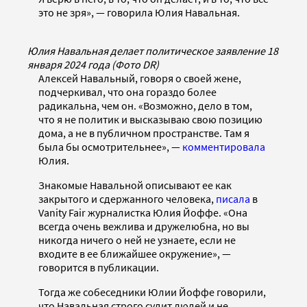
это не зря», — говорила Юлия Навальная.
Юлия Навальная делает политическое заявление 18
января 2024 года (Фото DR)
Алексей Навальный, говоря о своей жене,
подчеркивал, что она гораздо более
радикальна, чем он. «Возможно, дело в том,
что я не политик и высказываю свою позицию
дома, а не в публичном пространстве. Там я
была бы осмотрительнее», —
комментировала
Юлия.
Знакомые Навальной описывают ее как
закрытого и сдержанного человека,
писала
в
Vanity Fair журналистка Юлия Йоффе. «Она
всегда очень вежлива и дружелюбна, но вы
никогда ничего о ней не узнаете, если не
входите в ее ближайшее окружение», —
говорится в публикации.
Тогда же собеседники Юлии Йоффе говорили,
что Навальная строго судит людей и не