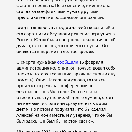
склонна прощать. По их мнению, именно она
стояла за конфликтами мужа с другими
представителями российской оппозиции.
Когда в январе 2021 года Алексей Навальный и
его соратники обсуждали решение вернуться в
Россию, Юлия была настроена реалистично: «Я
думаю, нет шансов, что они его отпустят. Он
окажется в тюрьме на долгое время».
О смерти мужа (как
сообщила
16 февраля
администрация колонии, он почувствовал себя
плохо и потерял сознание; врачи не смогли ему
помочь) Юлия Навальная узнала, готовясь
произнести речь на конференции по
безопасности в Мюнхене. Она не стала
отменять выступление: «Я долго думала, стоит
ли мне выйти сюда или сразу лететь к моим
детям. Но потом я подумала, что бы сделал
Алексей на моем месте. И я уверена, что он бы
был здесь. Он был бы на этой сцене».
19 февраля 2024 года Юлия Навальная