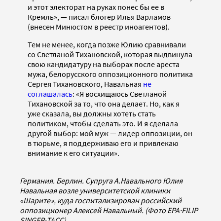
и этот электорат на руках понес бы ее в
Кремль», — писал блогер Илья Варламов
(внесен Минюстом в реестр иноагентов).
Тем не менее, когда позже Юлию сравнивали
со Светланой Тихановской, которая выдвинула
свою кандидатуру на выборах после ареста
мужа, белорусского оппозиционного политика
Сергея Тихановского, Навальная
не
соглашалась
: «Я восхищаюсь Светланой
Тихановской за то, что она делает. Но, как я
уже сказала, вы должны хотеть стать
политиком, чтобы сделать это. И я сделала
другой выбор: мой муж — лидер оппозиции, он
в тюрьме, я поддерживаю его и привлекаю
внимание к его ситуации».
Германия. Берлин. Супруга А.Навального Юлия
Навальная возле университетской клиники
«Шарите», куда госпитализирован российский
оппозиционер Алексей Навальный. (Фото EPA
·
FILIP
SINGER
·
ТАСС)