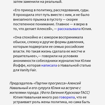
затем заменили на реальный.
«Его приход в политику, расследования, суды.
Я проходила этот путь вместе с ним, и не было
внезапного прыжка в пустоту — скорее
постепенное понимание. Главное — я верю в
то, что делает Алексей», —
рассказывала
Юлия.
«Она спокойно и с юмором воспринимала
обыски, слежку и другие формы давления,
которым подвергали ее семью российские
власти. Но такая жизнь сделала ее жестче и
решительнее»,— говорили на условиях
анонимности собеседники журналистки Юлии
Йоффе, которая
написала
о Навальной статью
для Vanity Fair.
Председатель «Партии прогресса» Алексей
Навальный и его супруга Юлия на встрече с
жителями города. (Фото Евгения Курскова
·
ТАСС)
Юлия Навальная много раз
говорила
, что ее
устраивает роль жены политика, но сама быть