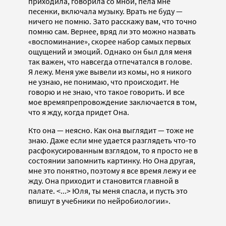
приходила, говорила со мной, пела мне
песенки, включала музыку. Врать не буду —
ничего не помню. Зато расскажу вам, что точно
помню сам. Вернее, вряд ли это можно назвать
«воспоминание», скорее набор самых первых
ощущений и эмоций. Однако он был для меня
так важен, что навсегда отпечатался в голове.
Я лежу. Меня уже вывели из комы, но я никого
не узнаю, не понимаю, что происходит. Не
говорю и не знаю, что такое говорить. И все
мое времяпрепровождение заключается в том,
что я жду, когда придет Она.
Кто она — неясно. Как она выглядит — тоже не
знаю. Даже если мне удается разглядеть что-то
расфокусированным взглядом, то я просто не в
состоянии запомнить картинку. Но Она другая,
мне это понятно, поэтому я все время лежу и ее
жду. Она приходит и становится главной в
палате. <...> Юля, ты меня спасла, и пусть это
впишут в учебники по нейробиологии».