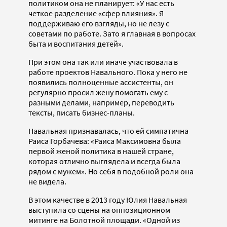
политиком она не планирует: «У нас есть
четкое разделение «сфер влияния». Я
поддерживаю его взгляды, но не лезу с
советами по работе. Зато я главная в вопросах
быта и воспитания детей».
При этом она так или иначе участвовала в
работе проектов Навального. Пока у него не
появились полноценные ассистенты, он
регулярно просил жену помогать ему с
разными делами, например, переводить
тексты, писать бизнес-планы.
Навальная признавалась, что ей симпатична
Раиса Горбачева: «Раиса Максимовна была
первой женой политика в нашей стране,
которая отлично выглядела и всегда была
рядом с мужем». Но себя в подобной роли она
не видела.
В этом качестве в 2013 году Юлия Навальная
выступила со сцены на оппозиционном
митинге на Болотной площади. «Одной из