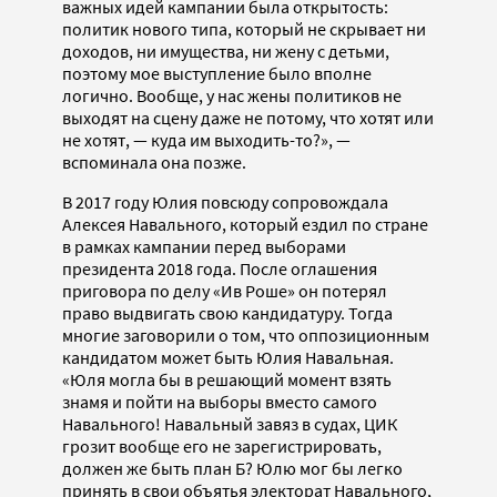
важных идей кампании была открытость:
политик нового типа, который не скрывает ни
доходов, ни имущества, ни жену с детьми,
поэтому мое выступление было вполне
логично. Вообще, у нас жены политиков не
выходят на сцену даже не потому, что хотят или
не хотят, — куда им выходить-то?», —
вспоминала она позже.
В 2017 году Юлия повсюду сопровождала
Алексея Навального, который ездил по стране
в рамках кампании перед выборами
президента 2018 года. После оглашения
приговора по делу «Ив Роше» он потерял
право выдвигать свою кандидатуру. Тогда
многие заговорили о том, что оппозиционным
кандидатом может быть Юлия Навальная.
«Юля могла бы в решающий момент взять
знамя и пойти на выборы вместо самого
Навального! Навальный завяз в судах, ЦИК
грозит вообще его не зарегистрировать,
должен же быть план Б? Юлю мог бы легко
принять в свои объятья электорат Навального,