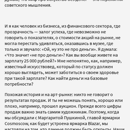
советского мышления.
И я как человек из бизнеса, из финансового сектора, где
прозрачность — залог успеха, где невозможно не
говорить о показателях, о стоимости акций на рынке, не
могла перестать удивляться, оказавшись в музее, где
только и звучало: «Ой, ну это не про деньги». Я думала:
«Что значит «не про деньги»? Как вы вообще живете на
зарплату 25 000 рублей?» Мне непонятно, как, например,
известный искусствовед, который по статусу должен
хорошо выглядеть, может заботиться о своем здоровье
при такой зарплате? Как найти деньги на базовые
потребности?
Похожая история и на арт-рынке: никто не говорит о
результатах продаж. И ты не можешь понять, хорошо или
плохо, например, прошел аукцион. Прежде всего цифры
продаж важно знать самим художникам. Поэтому, когда
мы обсуждали с Маргаритой Пушкиной, главой ярмарки
Cosmoscow, как будет устроена ярмарка Blazar, мы
настояли на том, что данные должны быть открыты. Наши