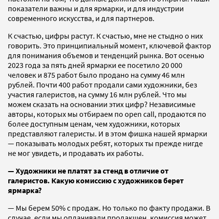
показатели важны и для ярмарки, и для индустрии
современного искусства, и для партнеров.
К счастью, цифры растут. К счастью, мне не стыдно о них
говорить. Это принципиальный момент, ключевой фактор
для понимания объемов и тенденций рынка. Вот осенью
2023 года за пять дней ярмарки ее посетило 20 000
человек и 875 работ было продано на сумму 46 млн
рублей. Почти 400 работ продали сами художники, без
участия галеристов, на сумму 16 млн рублей. Что мы
можем сказать на основании этих цифр? Независимые
авторы, которых мы отбираем по open сall, продаются по
более доступным ценам, чем художники, которых
представляют галеристы. И в этом фишка нашей ярмарки
— показывать молодых ребят, которых ты прежде нигде
не мог увидеть, и продавать их работы.
— Художники не платят за стенд в отличие от
галеристов. Какую комиссию с художников берет
ярмарка?
— Мы берем 50% с продаж. Но только по факту продажи. В
случае, если мы оплачивали продакшен, комиссия может