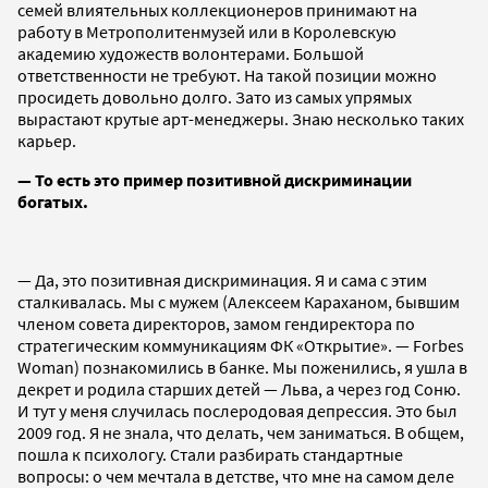
семей влиятельных коллекционеров принимают на
работу в Метрополитенмузей или в Королевскую
академию художеств волонтерами. Большой
ответственности не требуют. На такой позиции можно
просидеть довольно долго. Зато из самых упрямых
вырастают крутые арт-менеджеры. Знаю несколько таких
карьер.
— То есть это пример позитивной дискриминации
богатых.
— Да, это позитивная дискриминация. Я и сама с этим
сталкивалась. Мы с мужем (Алексеем Караханом, бывшим
членом совета директоров, замом гендиректора по
стратегическим коммуникациям ФК «Открытие». — Forbes
Woman) познакомились в банке. Мы поженились, я ушла в
декрет и родила старших детей — Льва, а через год Соню.
И тут у меня случилась послеродовая депрессия. Это был
2009 год. Я не знала, что делать, чем заниматься. В общем,
пошла к психологу. Cтали разбирать стандартные
вопросы: о чем мечтала в детстве, что мне на самом деле