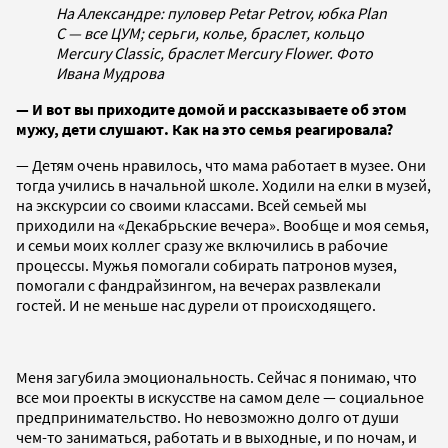
На Александре: пуловер Petar Petrov, юбка Plan
C — все ЦУМ; серьги, колье, браслет, кольцо
Mercury Classic, браслет Mercury Flower. Фото
Ивана Мудрова
— И вот вы приходите домой и рассказываете об этом
мужу, дети слушают. Как на это семья реагировала?
— Детям очень нравилось, что мама работает в музее. Они
тогда учились в начальной школе. Ходили на елки в музей,
на экскурсии со своими классами. Всей семьей мы
приходили на «Декабрьские вечера». Вообще и моя семья,
и семьи моих коллег сразу же включились в рабочие
процессы. Мужья помогали собирать патронов музея,
помогали с фандрайзингом, на вечерах развлекали
гостей. И не меньше нас дурели от происходящего.
Меня загубила эмоциональность. Сейчас я понимаю, что
все мои проекты в искусстве на самом деле — социальное
предпринимательство. Но невозможно долго от души
чем-то заниматься, работать и в выходные, и по ночам, и