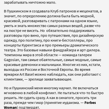
зарабатывать ничтожно мало.
В Пушкинском я создавала Клуб патронов и меценатов, а
значит, по определению должна была быть модной,
красивой, разговаривать с патронами на одном языке,
уметь и знать множество самых разных вещей, разве что
на люстре не висеть. Но обязательно поддерживать
разговоры про вино, про путешествия, про дизайнерскую
одежду, про политику, про книги-бестселлеры, про
концерты Курентзиса и про премьеры драматического
театра. Это базовые навыки фандрайзера и арт-дилера.
Чемпионы мира в этой области — команда галереи
Gagоsian, там самые обаятельные, самые модные, самые
красивые девчонки и мальчишки. Многие из них, кстати,
выходцы из России и Восточной Европы. Во время
ярмарки Art Basel можно наблюдать, как они работают с
клиентами, — зрелище захватывающее.
Но и Пушкинский меня многому научил. Не включаться
мгновенно в любой конфликт. Не пытаться что-то быстро
решить. Не судить сразу. А как в синагоге, просить три
раза, прежде чем гиюр (принятие иудаизма. —
Forbes
Woman
) подтвердят.