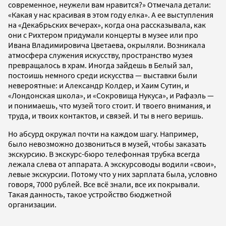
современное, неужели вам нравится?» Отмечала детали:
«Какая у нас красивая в этом году елка». А ее выступления
на «Декабрьских вечерах», когда она рассказывала, как
они с Рихтером придумали концерты в музее или про
Ивана Владимировича Цветаева, окрыляли. Возникала
атмосфера служения искусству, пространство музея
превращалось в храм. Иногда зайдешь в Белый зал,
постоишь немного среди искусства — выставки были
невероятные: и Александр Колдер, и Хаим Сутин, и
«Лондонская школа», и «Сокровища Нукуса», и Рафаэль —
и понимаешь, что музей того стоит. И твоего внимания, и
труда, и твоих контактов, и связей. И ты в него веришь.
Но абсурд окружал почти на каждом шагу. Например,
было невозможно дозвониться в музей, чтобы заказать
экскурсию. В экскурс-бюро телефонная трубка всегда
лежала слева от аппарата. А экскурсоводы водили «свои»,
левые экскурсии. Потому что у них зарплата была, условно
говоря, 7000 рублей. Все всё знали, все их покрывали.
Такая данность, такое устройство бюджетной
организации.