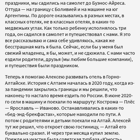
праздники, мы садились на самолет до Буэнос-Айреса.
Оттуда — на границу с Боливией и на машине на юг
Аргентины. По дороге оказывались в разных местах, в
классных отелях, не в классных отелях, в каких-то
медвежьих углах. Как только ребенку исполнялось три
года, он садился в самолет и путешествовал с нами. Я это
все рассказываю и сама себе удивляюсь, какая же
бесстрашная мать я была. Сейчас, если бы у меня был
свежий младенец, я бы, может, и не сдюжила. С нами часто
ездили родители, друзья (мы любим большие компании),
и путешествия были праздником.
Теперь я помогаю Алексею развивать отель в Горно-
Алтайске. История с Алтаем началась в 2020 году, когда из-
за пандемии закрылись границы и мы решили, что
наконец-то настало время ездить по России. В июне 2020-
го сели в машину и поехали по маршруту: Кострома — Плёс
— Ярославль — Иваново. Останавливались в каких-то
«бед-энд-брекфастах», которые находили по пути. А
потом с родителями и детьми поехали на Алтай. Алексей
тут же решил, что откроет свою гостиницу, — Алтай его
буквально сразил. И через три месяца купил землю.
Прежде на участке была советская турбаза «Юность».