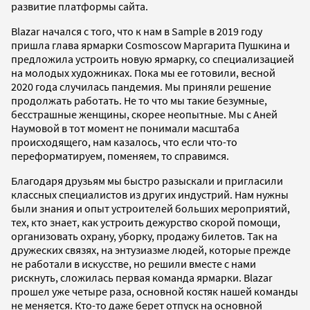
развитие платформы сайта.
Blazar начался с того, что к нам в Sample в 2019 году
пришла глава ярмарки Cosmoscow Маргарита Пушкина и
предложила устроить новую ярмарку, со специализацией
на молодых художниках. Пока мы ее готовили, весной
2020 года случилась пандемия. Мы приняли решение
продолжать работать. Не то что мы такие безумные,
бесстрашные женщины, скорее неопытные. Мы с Аней
Наумовой в тот момент не понимали масштаба
происходящего, нам казалось, что если что-то
переформатируем, поменяем, то справимся.
Благодаря друзьям мы быстро разыскали и пригласили
классных специалистов из других индустрий. Нам нужны
были знания и опыт устроителей больших мероприятий,
тех, кто знает, как устроить дежурство скорой помощи,
организовать охрану, уборку, продажу билетов. Так на
дружеских связях, на энтузиазме людей, которые прежде
не работали в искусстве, но решили вместе с нами
рискнуть, сложилась первая команда ярмарки. Blazar
прошел уже четыре раза, основной костяк нашей команды
не меняется. Кто-то даже берет отпуск на основной