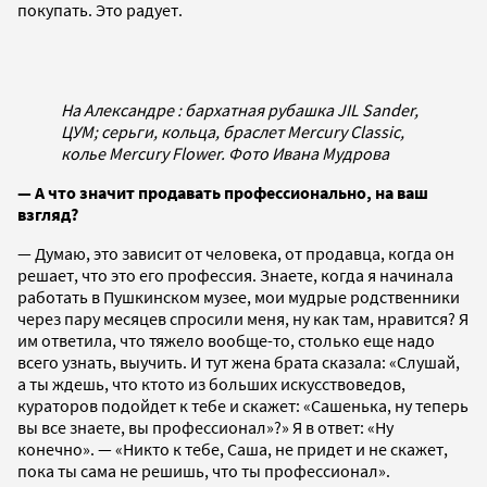
покупать. Это радует.
На Александре : бархатная рубашка JIL Sander,
ЦУМ; серьги, кольца, браслет Mercury Classic,
колье Mercury Flower. Фото Ивана Мудрова
— А что значит продавать профессионально, на ваш
взгляд?
— Думаю, это зависит от человека, от продавца, когда он
решает, что это его профессия. Знаете, когда я начинала
работать в Пушкинском музее, мои мудрые родственники
через пару месяцев спросили меня, ну как там, нравится? Я
им ответила, что тяжело вообще-то, столько еще надо
всего узнать, выучить. И тут жена брата сказала: «Слушай,
а ты ждешь, что ктото из больших искусствоведов,
кураторов подойдет к тебе и скажет: «Сашенька, ну теперь
вы все знаете, вы профессионал»?» Я в ответ: «Ну
конечно». — «Никто к тебе, Саша, не придет и не скажет,
пока ты сама не решишь, что ты профессионал».