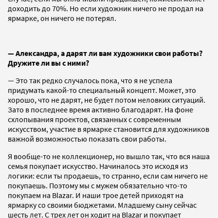
доходить до 70%. Но если художник ничего не продал на
ярмарке, он ничего не потерял.
— Александра, а дарят ли вам художники свои работы?
Дружите ли вы с ними?
— Это так редко случалось пока, что я не успела
придумать какой-то специальный концепт. Может, это
хорошо, что не дарят, не будет потом неловких ситуаций.
Зато в последнее время активно благодарят. На фоне
схлопывания проектов, связанных с современным
искусством, участие в ярмарке становится для художников
важной возможностью показать свои работы.
Я вообще-то не коллекционер, но вышло так, что вся наша
семья покупает искусство. Начиналось это исходя из
логики: если ты продаешь, то странно, если сам ничего не
покупаешь. Поэтому мы с мужем обязательно что-то
покупаем на Blazar. И наши трое детей приходят на
ярмарку со своими бюджетами. Младшему сыну сейчас
шесть лет. С трех лет он ходит на Blazar и покупает