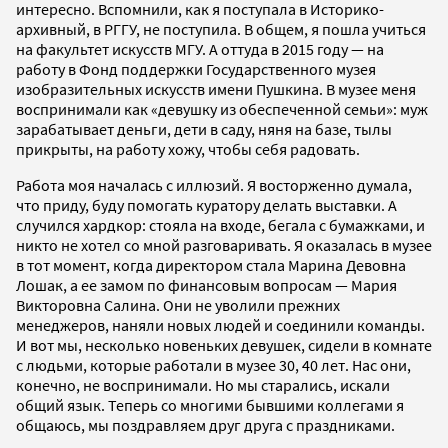
интересно. Вспомнили, как я поступала в Историко-
архивный, в РГГУ, не поступила. В общем, я пошла учиться
на факультет искусств МГУ. А оттуда в 2015 году — на
работу в Фонд поддержки Государственного музея
изобразительных искусств имени Пушкина. В музее меня
воспринимали как «девушку из обеспеченной семьи»: муж
зарабатывает деньги, дети в саду, няня на базе, тылы
прикрыты, на работу хожу, чтобы себя радовать.
Работа моя началась с иллюзий. Я восторженно думала,
что приду, буду помогать куратору делать выставки. А
случился хардкор: стояла на входе, бегала с бумажками, и
никто не хотел со мной разговаривать. Я оказалась в музее
в тот момент, когда директором стала Марина Девовна
Лошак, а ее замом по финансовым вопросам — Мария
Викторовна Салина. Они не уволили прежних
менеджеров, наняли новых людей и соединили команды.
И вот мы, несколько новеньких девушек, сидели в комнате
с людьми, которые работали в музее 30, 40 лет. Нас они,
конечно, не воспринимали. Но мы старались, искали
общий язык. Теперь со многими бывшими коллегами я
общаюсь, мы поздравляем друг друга с праздниками.