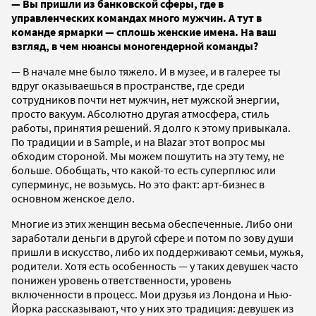
— Вы пришли из банковской сферы, где в
управленческих командах много мужчин. А тут в
команде ярмарки — сплошь женские имена. На ваш
взгляд, в чем нюансы моногендерной команды?
— В начале мне было тяжело. И в музее, и в галерее ты
вдруг оказываешься в пространстве, где среди
сотрудников почти нет мужчин, нет мужской энергии,
просто вакуум. Абсолютно другая атмосфера, стиль
работы, принятия решений. Я долго к этому привыкала.
По традиции и в Sample, и на Blazar этот вопрос мы
обходим стороной. Мы можем пошутить на эту тему, не
больше. Обобщать, что какой-то есть суперплюс или
суперминус, не возьмусь. Но это факт: арт-бизнес в
основном женское дело.
Многие из этих женщин весьма обеспеченные. Либо они
заработали деньги в другой сфере и потом по зову души
пришли в искусство, либо их поддерживают семьи, мужья,
родители. Хотя есть особенность — у таких девушек часто
понижен уровень ответственности, уровень
включенности в процесс. Мои друзья из Лондона и Нью-
Йорка рассказывают, что у них это традиция: девушек из