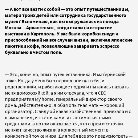
— А вот все везти с собой — это опыт путешественницы,
матери троих детей или сотрудника государственного
музея? Вспоминаю, как вы выгружались из поезда
Москва— Архангельск, когда ехали на открытие
выставки в Каргополь. У вас были коробки снеди и
приспособлений на все случаи жизни, включая японские
пакетики кофе, позволяющие заваривать эспрессо
буквально в чистом поле.
— Это, конечно, опыт путешественника. И материнский
тоже. Когда у меня был период поиска себя, и
родственники, и работающие подруги пытались назвать
меня домохозяйкой, а я им отвечала, что я CEO
предприятия My home, генеральный директор своего
дома. Действительно, любая опытная мать — хороший
организатор. С виду ой какая хозяйственная, приехала и с
шампанским, и с сеточками, и с антимоскитными
средствами, а потом оказывается, что спреи и сеточки
меняют качество жизни в конкретный момент в
конкретной точке мира. Для тебя все это предусмотреть —