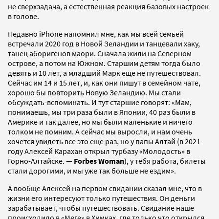
не сверхзадача, а естественная реакция базовых настроек
в голове.
Недавно iPhone напомнил мне, как мы всей семьей
встречали 2020 год в Новой Зеландии и танцевали хаку,
танец аборигенов маори. Сначала жили на Северном
острове, а потом на Южном. Старшим детям тогда было
девять и 10 лет, а младший Марк еще не путешествовал.
Сейчас им 14 и 15 лет, и, как они пишут в семейном чате,
хорошо бы повторить Новую Зеландию. Мы стали
обсуждать-вспоминать. И тут старшие говорят: «Мам,
понимаешь, мы три раза были в Японии, 40 раз были в
Америке и так далее, но мы были маленькие и ничего
толком не помним. А сейчас мы выросли, и нам очень
хочется увидеть все это еще раз, но у папы Алтай (в 2021
году Алексей Карахан открыл турбазу «Молодость» в
Горно-Алтайске. —
Forbes Woman
), у тебя работа, билеты
стали дорогими, и мы уже так больше не ездим».
А вообще Алексей на первом свидании сказал мне, что в
жизни его интересуют только путешествия. Он деньги
зарабатывает, чтобы путешествовать. Свидание наше
происходило в «Меге» в Химках, где только что открылся