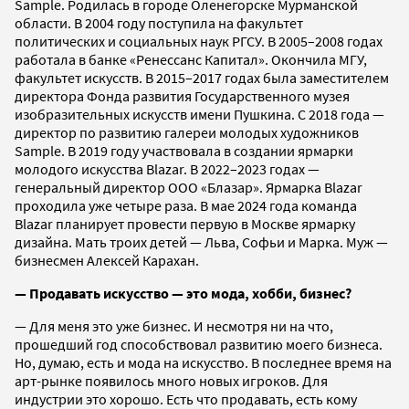
Sample. Родилась в городе Оленегорске Мурманской
области. В 2004 году поступила на факультет
политических и социальных наук РГСУ. В 2005–2008 годах
работала в банке «Ренессанс Капитал». Окончила МГУ,
факультет искусств. В 2015–2017 годах была заместителем
директора Фонда развития Государственного музея
изобразительных искусств имени Пушкина. С 2018 года —
директор по развитию галереи молодых художников
Sample. В 2019 году участвовала в создании ярмарки
молодого искусства Blazar. В 2022–2023 годах —
генеральный директор ООО «Блазар». Ярмарка Blazar
проходила уже четыре раза. В мае 2024 года команда
Blazar планирует провести первую в Москве ярмарку
дизайна. Мать троих детей — Льва, Софьи и Марка. Муж —
бизнесмен Алексей Карахан.
— Продавать искусство — это мода, хобби, бизнес?
— Для меня это уже бизнес. И несмотря ни на что,
прошедший год способствовал развитию моего бизнеса.
Но, думаю, есть и мода на искусство. В последнее время на
арт-рынке появилось много новых игроков. Для
индустрии это хорошо. Есть что продавать, есть кому