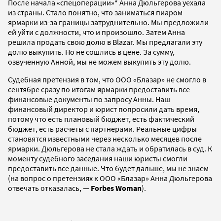
После начала «спецоперации»* Анна Дюльгерова уехала
из страны. Стало понятно, что заниматься пиаром
ярмарки из-за границы затруднительно. Мы предложили
ей уйти с должности, что и произошло. Затем Анна
решила продать свою долю в Blazar. Мы предлагали эту
долю выкупить. Но не сошлись в цене. За сумму,
озвученную Анной, мы не можем выкупить эту долю.
Судебная претензия в том, что ООО «Блазар» не смогло в
сентябре сразу по итогам ярмарки предоставить все
финансовые документы по запросу Анны. Наш
финансовый директор и юрист попросили дать время,
потому что есть плановый бюджет, есть фактический
бюджет, есть расчеты с партнерами. Реальные цифры
становятся известными через несколько месяцев после
ярмарки. Дюльгерова не стала ждать и обратилась в суд. К
моменту судебного заседания наши юристы смогли
предоставить все данные. Что будет дальше, мы не знаем
(на вопрос о претензиях к OOO «Блазар» Анна Дюльгерова
отвечать отказалась, —
Forbes Woman
).