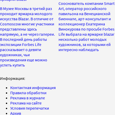
Сооснователь компании Smart
В Музее Москвы в третий раз
Art, оператор российского
проходит ярмарка молодого
павильона на Венецианской
искусства Blazar. В отличие от
биеннале, арт-консультант и
Cosmoscow многие участники
коллекционер Екатерина
представлены здесь
Винокурова по просьбе Forbes
напрямую, а не через галереи.
Life выбрала на ярмарке blazar
В последний день работы
несколько работ молодых
экспозиции Forbes Life
художников, за которыми ей
рассказывает о девяти
интересно наблюдать
художниках, чьи
произведения еще можно
успеть купить
Информация:
Контактная информация
Правила обработки
Реклама в журнале
Реклама на сайте
Условия перепечатки
Архив