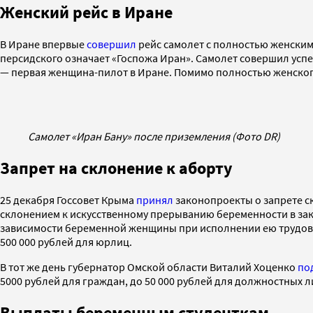
Женский рейс в Иране
В Иране впервые
совершил
рейс самолет с полностью женским 
персидского означает «Госпожа Иран». Самолет совершил ус
— первая женщина-пилот в Иране. Помимо полностью женского
Cамолет «Иран Бану» после приземления (Фото DR)
Запрет на склонение к аборту
25 декабря Госсовет Крыма
принял
законопроекты о запрете с
склонением к искусственному прерыванию беременности в за
зависимости беременной женщины при исполнении ею трудовых
500 000 рублей для юрлиц.
В тот же день губернатор Омской области Виталий Хоценко
по
5000 рублей для граждан, до 50 000 рублей для должностных л
Выплаты беременным студенткам