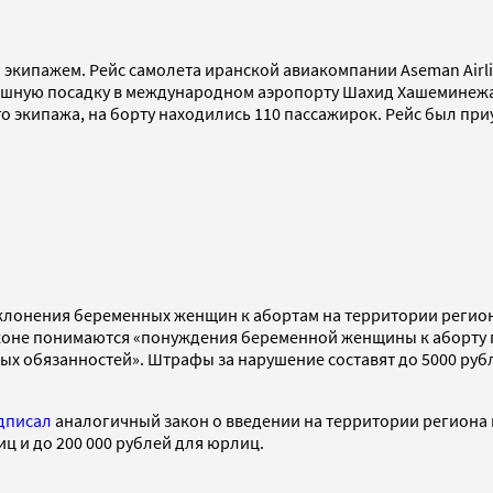
экипажем. Рейс самолета иранской авиакомпании Aseman Airlin
пешную посадку в международном аэропорту Шахид Хашеминежа
 экипажа, на борту находились 110 пассажирок. Рейс был при
клонения беременных женщин к абортам на территории региона
коне понимаются «понуждения беременной женщины к аборту п
 обязанностей». Штрафы за нарушение составят до 5000 рубле
дписал
аналогичный закон о введении на территории региона
иц и до 200 000 рублей для юрлиц.