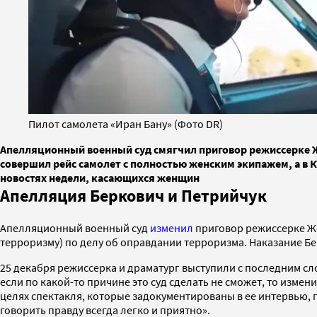
Пилот самолета «Иран Бану» (Фото DR)
Апелляционный военный суд смягчил приговор режиссерке Ж
совершил рейс самолет с полностью женским экипажем, а в
новостях недели, касающихся женщин
Апелляция Беркович и Петрийчук
Апелляционный военный суд
изменил
приговор режиссерке Же
терроризму) по делу об оправдании терроризма. Наказание Берк
25 декабря режиссерка и драматург выступили с последним сл
если по какой-то причине это суд сделать не сможет, то изме
целях спектакля, которые задокументированы в ее интервью, пу
говорить правду всегда легко и приятно».