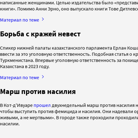
написанные женщинами. Целью издательства было «представит
книги». Помимо Анни Эрно, оно выпускало книги Тове Дитлевсе
Материал по теме
Борьба с кражей невест
Спикер нижней палаты казахстанского парламента Ерлан Кош
ввести за это уголовную ответственность. Подобная статья о к
Туркменистана. Впервые уголовную ответственность за похищ
Казахстана в 2023 году.
Материал по теме
Марш против насилия
В Кот-д'Ивуаре
прошел
двухнедельный марш против насилия на
чтобы выступить против фемицида и насилия. Они надевали ор
живыми, а не мертвыми». В городе также проходили проходи
насилии.