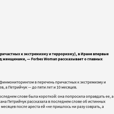
ичастных к экстремизму и терроризму), в Иране впервые
ад женщинами, — Forbes Woman рассказывает о главных
финмониторингом в перечень причастных к экстремизму и
, а Петрийчук — до пяти лет и 10 месяцев.
оследнем слове была короткой: она попросила оправдать ее, а
тлана Петрийчук рассказала в последнем слове об истинных
месяцев после ареста ей «не пришлось ни разу соврать, а