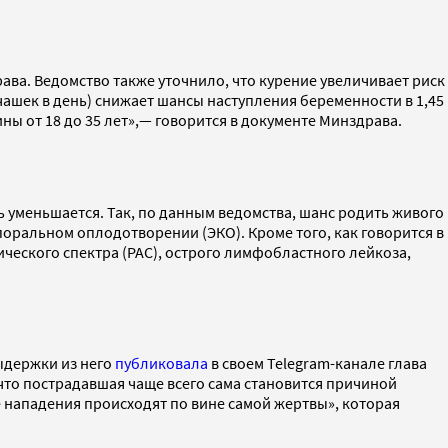
ава. Ведомство также уточнило, что курение увеличивает риск
 чашек в день) снижает шансы наступления беременности в 1,45
 от 18 до 35 лет»,— говорится в документе Минздрава.
ть уменьшается. Так, по данным ведомства, шанс родить живого
поральном оплодотворении (ЭКО). Кроме того, как говорится в
ического спектра (РАС), острого лимфобластного лейкоза,
выдержки из него
публиковала
в своем Telegram-канале глава
 что пострадавшая чаще всего сама становится причиной
е нападения происходят по вине самой жертвы», которая