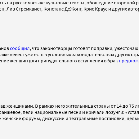
ь на русском языке культовые тексты, обошедшие стороной р
н, Лив Стремквист, Констанс ДеЖонг, Крис Краус и других авто
анов
сообщил
, что законотворцы готовят поправки, ужесточа
раже невест уже есть в уголовных законодательствах других ст
ение женщин для принудительного вступления в брак
предлож
д женщинами. В рамках него жительница страны от 14 до 75 л
анжевое, пели национальные песни и кричали лозунги: «Устал
ли женские форумы, дискуссии и театральные постановки, це