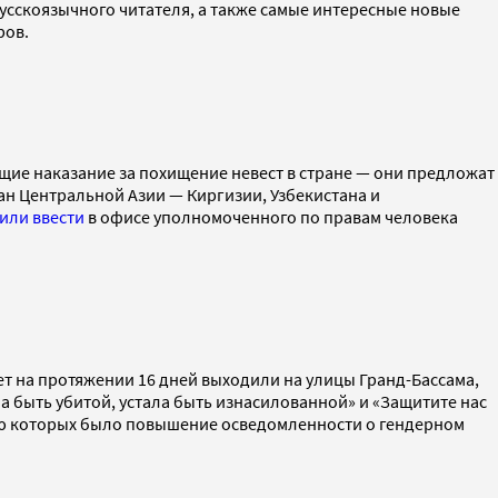
усскоязычного читателя, а также самые интересные новые
ров.
ющие наказание за похищение невест в стране — они предложат
ран Центральной Азии — Киргизии, Узбекистана и
или ввести
в офисе уполномоченного по правам человека
ет на протяжении 16 дней выходили на улицы Гранд-Бассама,
а быть убитой, устала быть изнасилованной» и «Защитите нас
лью которых было повышение осведомленности о гендерном