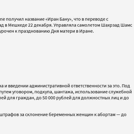
e получил название «Иран Бану», что в переводе с
д в Мешхеде 22 декабря. Управляла самолетом Шахрзад Шамс
урочен к празднованию Дня матери в Иране.
 и введении административной ответственности за это. Под
утем уговором, подкупа, шантажа, использование служебной
й для граждан, до 50 000 рублей для должностных лиц и до
 штрафов за склонение беременных женщин к абортам — до