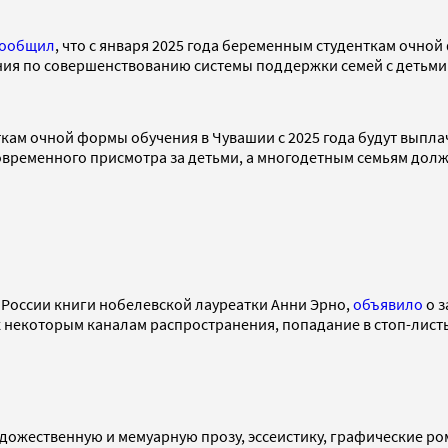
сообщил
, что с января 2025 года беременным студенткам очной
ния по совершенствованию системы поддержки семей с детьми
нткам очной формы обучения в Чувашии с 2025 года будут выплач
временного присмотра за детьми, а многодетным семьям долж
 в России книги нобелевской лауреатки Анни Эрно,
объявило
о з
к некоторым каналам распространения, попадание в стоп-лист
 художественную и мемуарную прозу, эссеистику, графические р