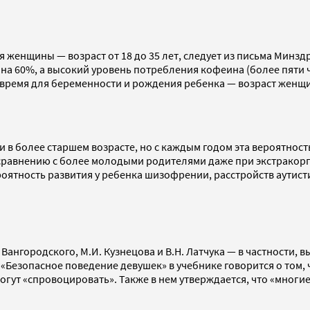
женщины — возраст от 18 до 35 лет, следует из письма Минздр
 — на 60%, а высокий уровень потребления кофеина (более пяти
ремя для беременности и рождения ребенка — возраст женщины
 и в более старшем возрасте, но с каждым годом эта вероятнос
по сравнению с более молодыми родителями даже при экстракор
роятность развития у ребенка шизофрении, расстройств аутист
Вангородского, М.И. Кузнецова и В.Н. Латчука — в частности, 
 «Безопасное поведение девушек» в учебнике говорится о том,
огут «спровоцировать». Также в нем утверждается, что «многи