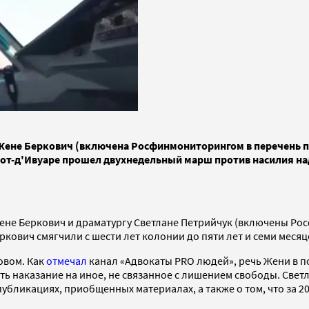
ене Беркович (включена Росфинмониторингом в перечень пр
 Кот-д'Ивуаре прошел двухнедельный марш против насилия н
не Беркович и драматургу Светлане Петрийчук (включены Рос
ович смягчили с шести лет колонии до пяти лет и семи месяцев
овом. Как
отмечал
канал «Адвокаты PRO людей», речь Жени в п
нить наказание на иное, не связанное с лишением свободы. Све
бликациях, приобщенных материалах, а также о том, что за 20 