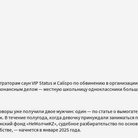
раторам саун VIP Status и Calispo по обвинению в организации
езонансным делом — местную школьницу одноклассники больше
оры уже получили двое мужчин: один — по статье о вымогате
ек. В течение полугода, когда девочку принуждали заниматься
танский фонд «НеМолчиKZ», судебное разбирательство по осно
тве, — начнется в январе 2025 года.