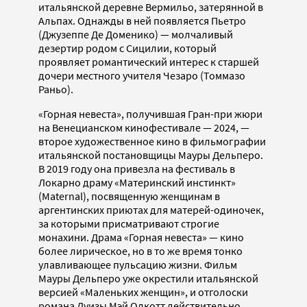
итальянской деревне Вермильо, затерянной в
Альпах. Однажды в ней появляется Пьетро
(Джузеппе Де Доменико) — молчаливый
дезертир родом с Сицилии, который
проявляет романтический интерес к старшей
дочери местного учителя Чезаро (Томмазо
Раньо).
«Горная невеста», получившая Гран-при жюри
на Венецианском кинофестивале — 2024, —
второе художественное кино в фильмографии
итальянской постановщицы Мауры Дельперо.
В 2019 году она привезла на фестиваль в
Локарно драму «Материнский инстинкт»
(Maternal), посвященную женщинам в
аргентинских приютах для матерей-одиночек,
за которыми присматривают строгие
монахини. Драма «Горная невеста» — кино
более лирическое, но в то же время тонко
улавливающее пульсацию жизни. Фильм
Мауры Дельперо уже окрестили итальянской
версией «Маленьких женщин», и отголоски
романа Луизы Мэй Олкотт действительно