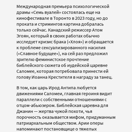
Международная премьера психологической
драмы «Семь вуалей» состоялась еще на
кинофестивале в Торонто в 2023 году, но до
проката и стримингов картина добралась
только сейчас. Канадский режиссер Атом
Эгоян, который в своих работах обычно
исследует кризис брака («Хлоя») и обращается
к проблеме сексуализированного насилия
(«Славное будущее»), на сей раз предложил
зрителю феминистское прочтение
библейского сюжета об иудейской царевне
Саломее, которая потребовала принести ей
голову Иоанна Крестителя в награду за танец.
В том, как царь Ирод Антипа любуется
движениями Саломеи, главная героиня видит
параллели с собственными отношениями с
отцом-абьюзером. Библейская царевна для
Джанин — жертва чужой похоти, чья
порочность оказывается мифом, придуманным
патриархальным обществом. Арии оперы
напоминают постановщице о тяжелых