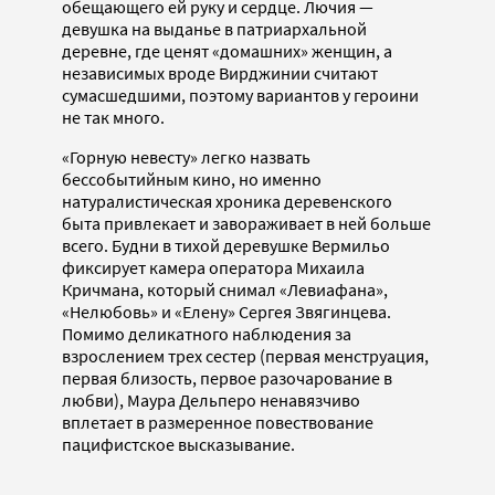
обещающего ей руку и сердце. Лючия —
девушка на выданье в патриархальной
деревне, где ценят «домашних» женщин, а
независимых вроде Вирджинии считают
сумасшедшими, поэтому вариантов у героини
не так много.
«Горную невесту» легко назвать
бессобытийным кино, но именно
натуралистическая хроника деревенского
быта привлекает и завораживает в ней больше
всего. Будни в тихой деревушке Вермильо
фиксирует камера оператора Михаила
Кричмана, который снимал «Левиафана»,
«Нелюбовь» и «Елену» Сергея Звягинцева.
Помимо деликатного наблюдения за
взрослением трех сестер (первая менструация,
первая близость, первое разочарование в
любви), Маура Дельперо ненавязчиво
вплетает в размеренное повествование
пацифистское высказывание.