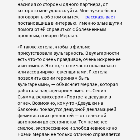
насилия со стороны одного партнера, от
которого мне удалось уйти. Мне нужно было
поговорить об этом опыте», —
рассказывает
постановщица в интервью. Именно злые шутки
помогают ей справиться с болезненным
прошлым, говорит Мерлан.
«Я также хотела, чтобы в фильме
присутствовала вульгарность. В вульгарности
есть что-то очень правдивое, очень искреннее
и интимное. Это то, что не часто показывают
или ассоциируют с женщинами. Я хотела
позволить своим героиням быть
вульгарными», — объясняет Мерлан, которая
работала над сценарием вместе с Селин
Сьямма, режиссером «Портрета девушки в
огне». Возможно, кому-то «Девушки на
балконе» покажутся дежурной декламацией
феминистских ценностей — от телесной
автономии до сестринства. Тем не менее
смелое, экспрессивное и злободневное кино
Ноэми Мерлан не только отлично справляется