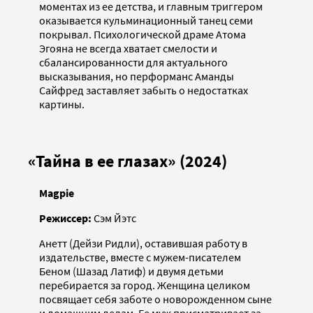
моментах из ее детства, и главным триггером
оказывается кульминационный танец семи
покрывал. Психологической драме Атома
Эгояна не всегда хватает смелости и
сбалансированности для актуального
высказывания, но перформанс Аманды
Сайфред заставляет забыть о недостатках
картины.
«Тайна в ее глазах» (2024)
Magpie
Режиссер:
Сэм Йэтс
Анетт (Дейзи Ридли), оставившая работу в
издательстве, вместе с мужем-писателем
Беном (Шазад Латиф) и двумя детьми
перебирается за город. Женщина целиком
посвящает себя заботе о новорожденном сыне
и домашним делам. Ее муж присматривает за