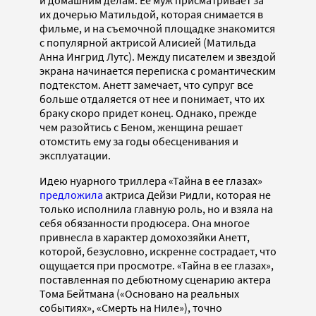
их дочерью Матильдой, которая снимается в
фильме, и на съемочной площадке знакомится
с популярной актрисой Алисией (Матильда
Анна Ингрид Лутс). Между писателем и звездой
экрана начинается переписка с романтическим
подтекстом. Анетт замечает, что супруг все
больше отдаляется от нее и понимает, что их
браку скоро придет конец. Однако, прежде
чем разойтись с Беном, женщина решает
отомстить ему за годы обесценивания и
эксплуатации.
Идею нуарного триллера «Тайна в ее глазах»
предложила
актриса Дейзи Ридли, которая не
только исполнила главную роль, но и взяла на
себя обязанности продюсера. Она многое
привнесла в характер домохозяйки Анетт,
которой, безусловно, искренне сострадает, что
ощущается при просмотре. «Тайна в ее глазах»,
поставленная по дебютному сценарию актера
Тома Бейтмана («Основано на реальных
событиях», «Смерть на Ниле»), точно