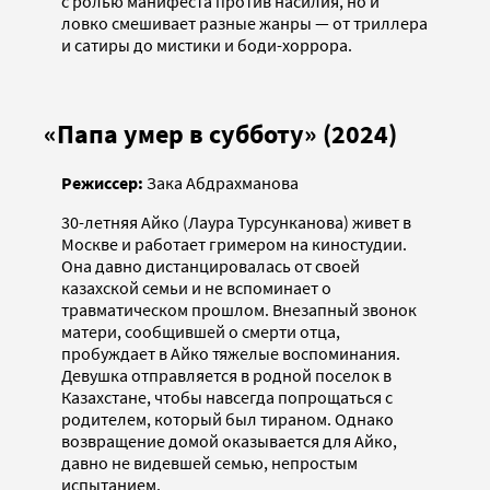
с ролью манифеста против насилия, но и
ловко смешивает разные жанры — от триллера
и сатиры до мистики и боди-хоррора.
«Папа умер в субботу» (2024)
Режиссер:
Зака Абдрахманова
30-летняя Айко (Лаура Турсунканова) живет в
Москве и работает гримером на киностудии.
Она давно дистанцировалась от своей
казахской семьи и не вспоминает о
травматическом прошлом. Внезапный звонок
матери, сообщившей о смерти отца,
пробуждает в Айко тяжелые воспоминания.
Девушка отправляется в родной поселок в
Казахстане, чтобы навсегда попрощаться с
родителем, который был тираном. Однако
возвращение домой оказывается для Айко,
давно не видевшей семью, непростым
испытанием.