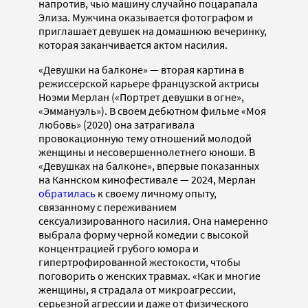
напротив, чью машину случайно поцарапала
Элиза. Мужчина оказывается фотографом и
приглашает девушек на домашнюю вечеринку,
которая заканчивается актом насилия.
«Девушки на балконе» — вторая картина в
режиссерской карьере французской актрисы
Ноэми Мерлан («Портрет девушки в огне»,
«Эммануэль»). В своем дебютном фильме «Моя
любовь» (2020) она затрагивала
провокационную тему отношений молодой
женщины и несовершеннолетнего юноши. В
«Девушках на балконе», впервые показанных
на Каннском кинофестивале — 2024, Мерлан
обратилась
к своему личному опыту,
связанному с переживанием
сексуализированного насилия. Она намеренно
выбрала форму черной комедии с высокой
концентрацией грубого юмора и
гипертрофированной жестокости, чтобы
поговорить о женских травмах. «Как и многие
женщины, я страдала от микроагрессии,
серьезной агрессии и даже от физического