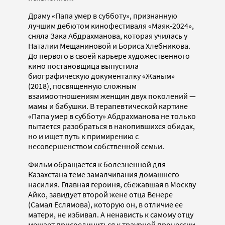
Драму «Папа умер в субботу», признанную
лучшим дебютом кинофестиваля «Маяк-2024»,
сняла Зака Абдрахманова, которая училась у
Наталии Мещаниновой и Бориса Хлебникова.
До первого в своей карьере художественного
кино постановщица выпустила
биографическую документалку «Жаным»
(2018), посвященную сложным
взаимоотношениям женщин двух поколений —
мамы и бабушки. В терапевтической картине
«Папа умер в субботу» Абдрахманова не только
пытается разобраться в накопившихся обидах,
но и ищет путь к примирению с
несовершенством собственной семьи.
Фильм обращается к болезненной для
Казахстана теме замалчивания домашнего
насилия. Главная героиня, сбежавшая в Москву
Айко, завидует второй жене отца Венере
(Самал Еслямова), которую он, в отличие ее
матери, не избивал. А ненависть к самому отцу
мешает присоединиться к траурной процессии