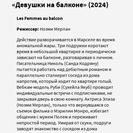
«Девушки на балконе» (2024)
Les Femmes au balcon
Режиссер:
Ноэми Мерлан
Действие разворачивается в Марселе во время
аномальной жары. Три подружки коротают
время в небольшой квартирке и периодически
зависают на балконе, разговаривая о личном.
Писательница Николь (Санда Кодряну)
пытается работать над дебютным романом и
параллельно сталкерит соседа из дома
напротив, который ходит по квартире голый.
Вебкам-модель Руби (Сухейла Якуб) проводит
индивидуальные встречи с подписчиками, не
закрывая дверь в свою комнату. Актриса Элиза
(Ноэми Мерлан), только что вернувшаяся со
съемок фильма о Мэрилин Монро, избегает
общения с мужем Полем и переживает
непростой период. Умирая от скуки, подруги
заводят знакомство с соседом из дома