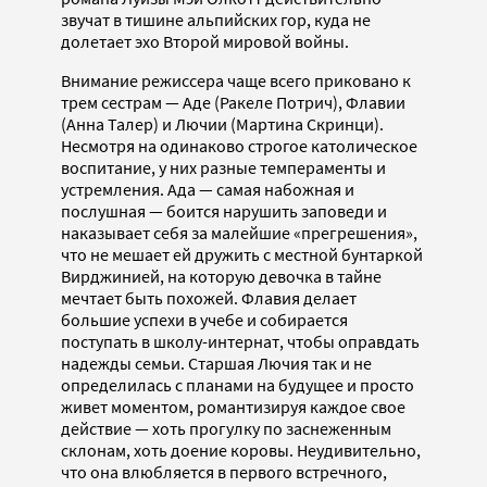
звучат в тишине альпийских гор, куда не
долетает эхо Второй мировой войны.
Внимание режиссера чаще всего приковано к
трем сестрам — Аде (Ракеле Потрич), Флавии
(Анна Талер) и Лючии (Мартина Скринци).
Несмотря на одинаково строгое католическое
воспитание, у них разные темпераменты и
устремления. Ада — самая набожная и
послушная — боится нарушить заповеди и
наказывает себя за малейшие «прегрешения»,
что не мешает ей дружить с местной бунтаркой
Вирджинией, на которую девочка в тайне
мечтает быть похожей. Флавия делает
большие успехи в учебе и собирается
поступать в школу-интернат, чтобы оправдать
надежды семьи. Старшая Лючия так и не
определилась с планами на будущее и просто
живет моментом, романтизируя каждое свое
действие — хоть прогулку по заснеженным
склонам, хоть доение коровы. Неудивительно,
что она влюбляется в первого встречного,