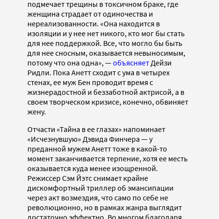
подмечает трещины в токсичном браке, где
женщина страдает от одиночества и
нереализованности. «Она находится в
изоляции и у нее нет никого, кто мог бы стать
для нее поддержкой. Все, что могло бы быть
для нее сносным, оказывается невыносимым,
потому что она одна», —
объясняет
Дейзи
Ридли. Пока Анетт сходит с ума в четырех
стенах, ее муж Бен проводит время с
жизнерадостной и беззаботной актрисой, а в
своем творческом кризисе, конечно, обвиняет
жену.
Отчасти «Тайна в ее глазах» напоминает
«Исчезнувшую» Дэвида Финчера — у
преданной мужем Анетт тоже в какой-то
момент заканчивается терпение, хотя ее месть
оказывается куда менее изощренной.
Режиссер Сэм Йэтс снимает крайне
дискомфортный триллер об эмансипации
через акт возмездия, что само по себе не
революционно, но в рамках жанра выглядит
достаточно эффектно. Во многом благодаря