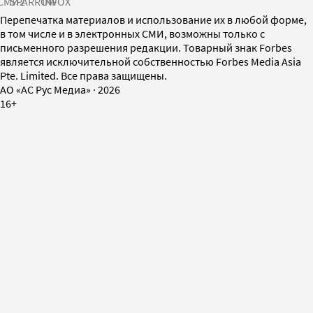
СМИ2
SPARROW
INFOX
Перепечатка материалов и использование их в любой форме,
в том числе и в электронных СМИ, возможны только с
письменного разрешения редакции. Товарный знак Forbes
является исключительной собственностью Forbes Media Asia
Pte. Limited. Все права защищены.
AO «АС Рус Медиа»
·
2026
16+