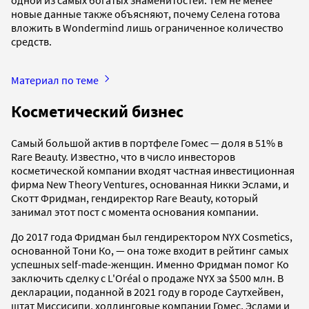
новые данные также объясняют, почему Селена готова
вложить в Wondermind лишь ограниченное количество
средств.
Материал по теме
Косметический бизнес
Самый большой актив в портфеле Гомес — доля в 51% в
Rare Beauty. Известно, что в число инвесторов
косметической компании входят частная инвестиционная
фирма New Theory Ventures, основанная Никки Эслами, и
Скотт Фридман, гендиректор Rare Beauty, который
занимал этот пост с момента основания компании.
До 2017 года Фридман был гендиректором NYX Cosmetics,
основанной Тони Ко, — она тоже входит в рейтинг самых
успешных self-made-женщин. Именно Фридман помог Ко
заключить сделку с L'Oréal о продаже NYX за $500 млн. В
декларации, поданной в 2021 году в городе Саутхейвен,
штат Миссисипи, холдинговые компании Гомес, Эслами и