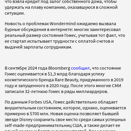
что взяла кредит под залог собственного дома, чтобы
удержать на плаву компанию, оказавшуюся в сложной
ситуации.
Новость о проблемах Wondermind ожидаемо вызвала
бурные обсуждения в интернете: многих заинтересовал
реальный размер состояния Гомес, учитывая тот факт, что
ее стартап испытывает трудности с оплатой счетов и
выдачей зарплаты сотрудникам.
В сентябре 2024 года Bloomberg
сообщил
, что состояние
Гомес оценивается в $1,3 млрд благодаря успеху
косметического бренда Rare Beauty, придуманного в 2019
году и запущенного в 2020 году. После этого многие СМИ
записали 32-летнюю Гомес в ряды миллиардеров.
По данным Forbes USA, Гомес действительно обладает
внушительным состоянием, которое, однако, оценивается
примерно в $700 млн. Новая оценка позволяет бывшей
звезде Disney сохранить свое место среди самых успешных
self-made-предпринимательниц США, а также делает ее
одной из самых богатых знаменитостей. Тем не менее