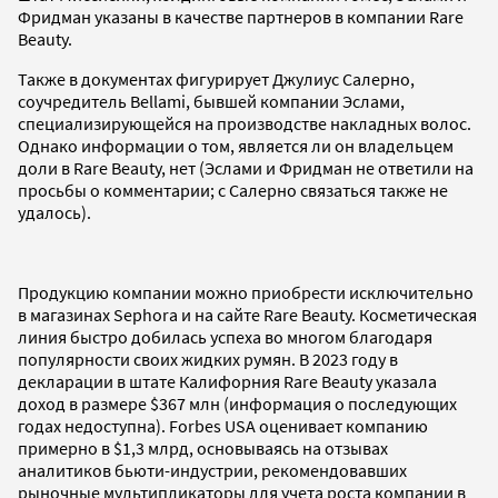
Фридман указаны в качестве партнеров в компании Rare
Beauty.
Также в документах фигурирует Джулиус Салерно,
соучредитель Bellami, бывшей компании Эслами,
специализирующейся на производстве накладных волос.
Однако информации о том, является ли он владельцем
доли в Rare Beauty, нет (Эслами и Фридман не ответили на
просьбы о комментарии; с Салерно связаться также не
удалось).
Продукцию компании можно приобрести исключительно
в магазинах Sephora и на сайте Rare Beauty. Косметическая
линия быстро добилась успеха во многом благодаря
популярности своих жидких румян. В 2023 году в
декларации в штате Калифорния Rare Beauty указала
доход в размере $367 млн (информация о последующих
годах недоступна). Forbes USA оценивает компанию
примерно в $1,3 млрд, основываясь на отзывах
аналитиков бьюти-индустрии, рекомендовавших
рыночные мультипликаторы для учета роста компании в