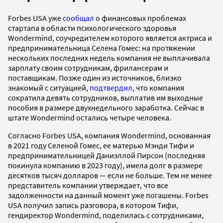
Forbes USA уже
сообщал
о финансовых проблемах
стартапа в области психологического здоровья
Wondermind, соучредителем которого является актриса и
предпринимательница Селена Гомес: на протяжении
нескольких последних недель компания не выплачивала
зарплату своим сотрудникам, фрилансерам и
поставщикам. Позже один из источников, близко
знакомый с ситуацией,
подтвердил
, что компания
сократила девять сотрудников, выплатив им выходные
пособия в размере двухнедельного заработка. Сейчас в
штате Wondermind остались четыре человека.
Согласно Forbes USA, компания Wondermind, основанная
в 2021 году Селеной Гомес, ее матерью Мэнди Тифи и
предпринимательницей Даниэллой Пирсон (последняя
покинула компанию в 2023 году), имела долг в размере
десятков тысяч долларов — если не больше. Тем не менее
представитель компании утверждает, что все
задолженности на данный момент уже погашены. Forbes
USA получил запись разговора, в котором Тифи,
гендиректор Wondermind, поделилась с сотрудниками,