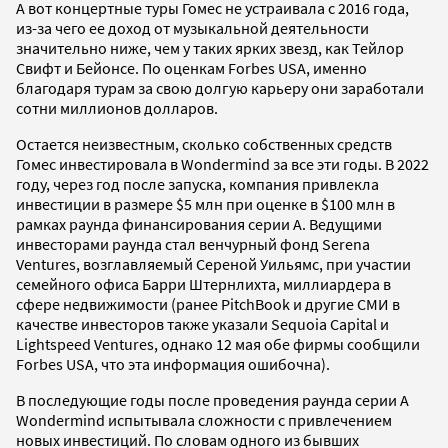
А вот концертные туры Гомес не устраивала с 2016 года,
из-за чего ее доход от музыкальной деятельности
значительно ниже, чем у таких ярких звезд, как Тейлор
Свифт и Бейонсе. По оценкам Forbes USA, именно
благодаря турам за свою долгую карьеру они заработали
сотни миллионов долларов.
Остается неизвестным, сколько собственных средств
Гомес инвестировала в Wondermind за все эти годы. В 2022
году, через год после запуска, компания привлекла
инвестиции в размере $5 млн при оценке в $100 млн в
рамках раунда финансирования серии А. Ведущими
инвесторами раунда стал венчурный фонд Serena
Ventures, возглавляемый Сереной Уильямс, при участии
семейного офиса Барри Штернлихта, миллиардера в
сфере недвижимости (ранее PitchBook и другие СМИ в
качестве инвесторов также указали Sequoia Capital и
Lightspeed Ventures, однако 12 мая обе фирмы сообщили
Forbes USA, что эта информация ошибочна).
В последующие годы после проведения раунда серии А
Wondermind испытывала сложности с привлечением
новых инвестиций. По словам одного из бывших