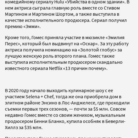
комедийному сериалу Hulu «Убийства в одном здании». В
нем актриса сыграла главную роль вместе со Стивом
Мартином и Мартином Шортом, а также выступила в
качестве исполнительного продюсера. Сериал получил
премию «Эмми».
Кроме того, Гомес приняла участие в мюзикле «Эмилия
Перес», который был выдвинут на «Оскар». За эту работу
актриса получила номинацию на «Золотой глобус» за
лучшую женскую роль второго плана. Гомес также
выступила исполнительным продюсером скандально
известного сериала Netflix «13 причин почему».
В 2020 году начало выходить кулинарное шоу с ее
участием Selena + Chef, тогда же она приобрела дом в
элитном районе Энсино в Лос-Анджелесе, где проходили
съемки первых трех сезонов, — почти за $5 млн. Совсем
недавно Гомес вместе со своим женихом, музыкальным
продюсером Бенни Бланко, купила особняк в Беверли-
Хиллз за $35 млн.