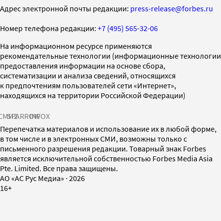
Адрес электронной почты редакции:
press-release@forbes.ru
Номер телефона редакции:
+7 (495) 565-32-06
На информационном ресурсе применяются
рекомендательные технологии (информационные технологии
предоставления информации на основе сбора,
систематизации и анализа сведений, относящихся
к предпочтениям пользователей сети «Интернет»,
находящихся на территории Российской Федерации)
СМИ2
SPARROW
INFOX
Перепечатка материалов и использование их в любой форме,
в том числе и в электронных СМИ, возможны только с
письменного разрешения редакции. Товарный знак Forbes
является исключительной собственностью Forbes Media Asia
Pte. Limited. Все права защищены.
AO «АС Рус Медиа»
·
2026
16+