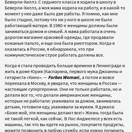
Беверли-Хиллз. С седьмого класса я ходила в школу в
Беверли-Хиллз, а моя мама ходила на работу, и в какой-то
момент у нее даже было две работы. Я помню, как мне
было стыдно, потому что ни у кого в школе не было
работающей матери. В 1980-е женщины должны были
заниматься домом и семьей. А мама работала в очень
дорогом магазине красивой одежды, где продавали
кожаные пальто, и еще она была риелтором. Когда я
оказалась в России, я обнаружила, что при
коммунистическом строе работать должны все.
Когда я стала проводить больше времени в Ленинграде и
жить в доме Юрия (Каспаряна, первого мужа Джоанны и
гитариста «Кино». —
Forbes Woman
), а потом и вовсе
переехала в Москву, я увидела, что женщины в России —
настоящие супергероини. Они не только работали, но и
делали все то, что делали американские женщины,
которые не работали: ухаживали за домом, занимались
детьми, готовили еду, ухаживали за мужем. Я думала:
«Боже мой, эти женщины делают все!» Жизнь тогда была
не такой легкой, как сейчас. В Лос-Анджелесе у всех есть
машины, так что вы едете на рынок, покупаете продукты,
можете позвонить в любую службу, если нужно починить