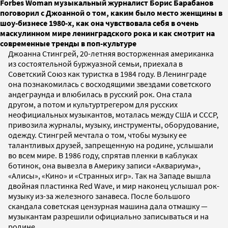
Forbes Woman музыкальный журналист Борис Барабанов
поговорил с Джоанной о том, каким было место женщины в
шоу-бизнесе 1980-х, как она чувствовала себя в очень
маскулинном мире ленинградского рока и как смотрит на
современные тренды в поп-культуре
Джоанна Стингрей, 20-летняя восторженная американка
из состоятельной буржуазной семьи, приехала в
Советский Союз как туристка в 1984 году. В Ленинграде
она познакомилась с восходящими звездами советского
андеграунда и влюбилась в русский рок. Она стала
другом, а потом и культуртрегером для русских
неофициальных музыкантов, моталась между США и СССР,
привозила журналы, музыку, инструменты, оборудование,
одежду. Стингрей мечтала о том, чтобы музыку ее
талантливых друзей, запрещенную на родине, услышали
во всем мире. В 1986 году, спрятав пленки в каблуках
ботинок, она вывезла в Америку записи «Аквариума»,
«Алисы», «Кино» и «Странных игр». Так на Западе вышла
двойная пластинка Red Wave, и мир наконец услышал рок-
музыку из-за железного занавеса. После большого
скандала советская цензурная машина дала отмашку —
музыкантам разрешили официально записываться и на
родине.