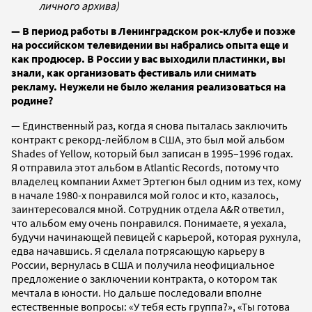
личного архива)
— В период работы в Ленинградском рок-клубе и позже
на российском телевидении вы набрались опыта еще и
как продюсер. В России у вас выходили пластинки, вы
знали, как организовать фестиваль или снимать
рекламу. Неужели не было желания реализоваться на
родине?
— Единственный раз, когда я снова пыталась заключить
контракт с рекорд-лейблом в США, это был мой альбом
Shades of Yellow, который был записан в 1995–1996 годах.
Я отправила этот альбом в Atlantic Records, потому что
владелец компании Ахмет Эртегюн был одним из тех, кому
в начале 1980-х понравился мой голос и кто, казалось,
заинтересовался мной. Сотрудник отдела A&R ответил,
что альбом ему очень понравился. Понимаете, я уехала,
будучи начинающей певицей с карьерой, которая рухнула,
едва начавшись. Я сделала потрясающую карьеру в
России, вернулась в США и получила неофициальное
предложение о заключении контракта, о котором так
мечтала в юности. Но дальше последовали вполне
естественные вопросы: «У тебя есть группа?», «Ты готова