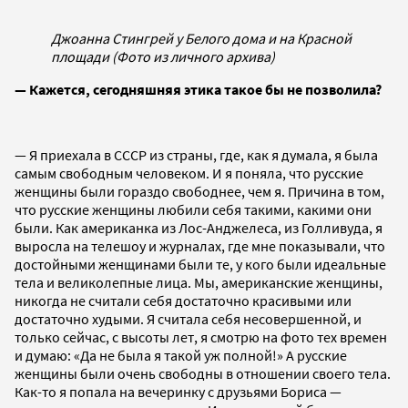
Джоанна Стингрей у Белого дома и на Красной
площади (Фото из личного архива)
— Кажется, сегодняшняя этика такое бы не позволила?
— Я приехала в СССР из страны, где, как я думала, я была
самым свободным человеком. И я поняла, что русские
женщины были гораздо свободнее, чем я. Причина в том,
что русские женщины любили себя такими, какими они
были. Как американка из Лос-Анджелеса, из Голливуда, я
выросла на телешоу и журналах, где мне показывали, что
достойными женщинами были те, у кого были идеальные
тела и великолепные лица. Мы, американские женщины,
никогда не считали себя достаточно красивыми или
достаточно худыми. Я считала себя несовершенной, и
только сейчас, с высоты лет, я смотрю на фото тех времен
и думаю: «Да не была я такой уж полной!» А русские
женщины были очень свободны в отношении своего тела.
Как-то я попала на вечеринку с друзьями Бориса —