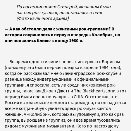
По воспоминаниям Стингрей, женщины были
частью рок-тусовки, но оставались в тени
(Фото из личного архива)
— А как обстояли дела с женскими рок-группами? В
истории сохранились в первую очередь «Колибри», но
они появились ближе к концу 1980-х.
— Во время одного из моих первых интервью с Борисом
(по-моему, это была первая поездка в апреле 1984 года),
когда он рассказывал мне о Ленинградском рок-клубе и
разнице между андеграундными и официальными
группами, я спросила, есть ли среди них женские рок-
группы, такие как Джоан Джетт и The Blackhearts, они в тот
период были очень популярны в США. Он ответил, что
Россия в этом смысле немного старомодна, но он надеется
все же когда-нибудь увидеть здесь рок-музыкантов
женщин. А «Колибри», которых вы упомянули, это как раз
группа, выросшая из группиз, они все время тусовались
рядом с мужчинами-музыкантами. Кого по-настоящему