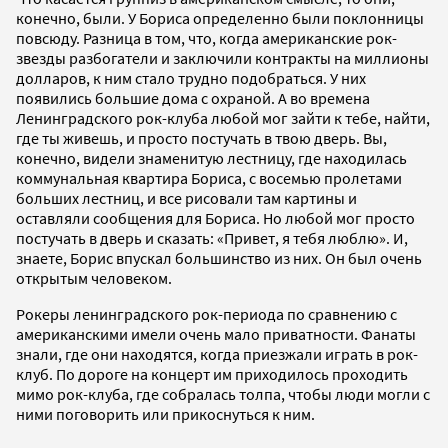
конечно, были. У Бориса определенно были поклонницы
повсюду. Разница в том, что, когда американские рок-
звезды разбогатели и заключили контракты на миллионы
долларов, к ним стало трудно подобраться. У них
появились большие дома с охраной. А во времена
Ленинградского рок-клуба любой мог зайти к тебе, найти,
где ты живешь, и просто постучать в твою дверь. Вы,
конечно, видели знаменитую лестницу, где находилась
коммунальная квартира Бориса, с восемью пролетами
больших лестниц, и все рисовали там картины и
оставляли сообщения для Бориса. Но любой мог просто
постучать в дверь и сказать: «Привет, я тебя люблю». И,
знаете, Борис впускал большинство из них. Он был очень
открытым человеком.
Рокеры ленинградского рок-периода по сравнению с
американскими имели очень мало приватности. Фанаты
знали, где они находятся, когда приезжали играть в рок-
клуб. По дороге на концерт им приходилось проходить
мимо рок-клуба, где собралась толпа, чтобы люди могли с
ними поговорить или прикоснуться к ним.