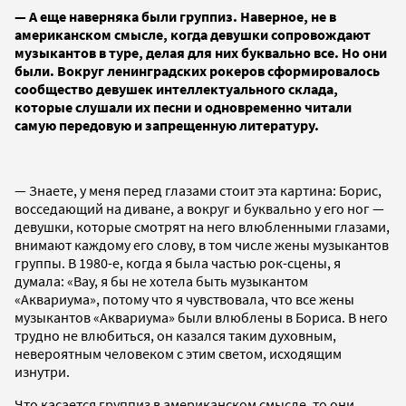
— А еще наверняка были группиз. Наверное, не в
американском смысле, когда девушки сопровождают
музыкантов в туре, делая для них буквально все. Но они
были. Вокруг ленинградских рокеров сформировалось
сообщество девушек интеллектуального склада,
которые слушали их песни и одновременно читали
самую передовую и запрещенную литературу.
— Знаете, у меня перед глазами стоит эта картина: Борис,
восседающий на диване, а вокруг и буквально у его ног —
девушки, которые смотрят на него влюбленными глазами,
внимают каждому его слову, в том числе жены музыкантов
группы. В 1980-е, когда я была частью рок-сцены, я
думала: «Вау, я бы не хотела быть музыкантом
«Аквариума», потому что я чувствовала, что все жены
музыкантов «Аквариума» были влюблены в Бориса. В него
трудно не влюбиться, он казался таким духовным,
невероятным человеком с этим светом, исходящим
изнутри.
Что касается группиз в американском смысле, то они,