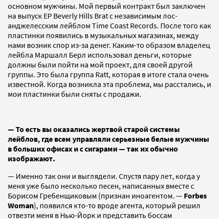
основном мужчины. Мой первый контракт был заключен
на выпуск EP Beverly Hills Brat с независимым лос-
анджелесским лейблом Time Coast Records. После того как
пластинки появились в музыкальных магазинах, между
нами возник спор из-за денег. Каким-то образом владелец
лейбла Маршалл Берл использовал деньги, которые
должны были пойти на мой проект, для своей другой
группы. Это была группа Ratt, которая в итоге стала очень
известной. Когда возникла эта проблема, мы расстались, и
мои пластинки были сняты с продажи.
— То есть вы оказались жертвой старой системы
лейблов, где всем управляли серьезные белые мужчины
в больших офисах и с сигарами — так их обычно
изображают.
— Именно так они и выглядели. Спустя пару лет, когда у
меня уже было несколько песен, написанных вместе с
Борисом Гребенщиковым (признан иноагентом. —
Forbes
Woman
), появился кто-то вроде агента, который решил
отвезти меня в Нью-Йорк и представить боссам