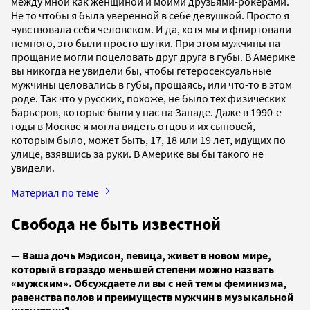
между мной как женщиной и моими друзьями-рокерами.
Не то чтобы я была уверенной в себе девушкой. Просто я
чувствовала себя человеком. И да, хотя мы и флиртовали
немного, это были просто шутки. При этом мужчины на
прощание могли поцеловать друг друга в губы. В Америке
вы никогда не увидели бы, чтобы гетеросексуальные
мужчины целовались в губы, прощаясь, или что-то в этом
роде. Так что у русских, похоже, не было тех физических
барьеров, которые были у нас на Западе. Даже в 1990-е
годы в Москве я могла видеть отцов и их сыновей,
которым было, может быть, 17, 18 или 19 лет, идущих по
улице, взявшись за руки. В Америке вы бы такого не
увидели.
Материал по теме
Свобода не быть известной
— Ваша дочь Мэдисон, певица, живет в новом мире,
который в гораздо меньшей степени можно назвать
«мужским». Обсуждаете ли вы с ней темы феминизма,
равенства полов и преимуществ мужчин в музыкальной