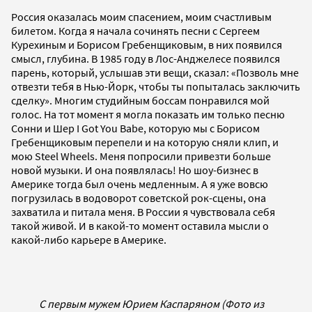
Россия оказалась моим спасением, моим счастливым
билетом. Когда я начала сочинять песни с Сергеем
Курехиным и Борисом Гребенщиковым, в них появился
смысл, глубина. В 1985 году в Лос-Анджелесе появился
парень, который, услышав эти вещи, сказал: «Позволь мне
отвезти тебя в Нью-Йорк, чтобы ты попыталась заключить
сделку». Многим студийным боссам понравился мой
голос. На тот момент я могла показать им только песню
Сонни и Шер I Got You Babe, которую мы с Борисом
Гребенщиковым перепели и на которую сняли клип, и
мою Steel Wheels. Меня попросили привезти больше
новой музыки. И она появлялась! Но шоу-бизнес в
Америке тогда был очень медленным. А я уже вовсю
погрузилась в водоворот советской рок-сцены, она
захватила и питала меня. В России я чувствовала себя
такой живой. И в какой-то момент оставила мысли о
какой-либо карьере в Америке.
С первым мужем Юрием Каспаряном (Фото из