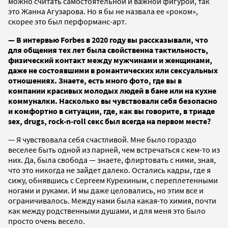
можно считать самостоятельной и важной фигурой, так
это Жанна Агузарова. Но я бы не назвала ее «роком»,
скорее это был перформанс-арт.
— В интервью Forbes в 2020 году вы рассказывали, что
для общения тех лет была свойственна тактильность,
физический контакт между мужчинами и женщинами,
даже не состоявшими в романтических или сексуальных
отношениях. Знаете, есть много фото, где вы в
компании красивых молодых людей в бане или на кухне
коммуналки. Насколько вы чувствовали себя безопасно
и комфортно в ситуации, где, как вы говорите, в триаде
sex, drugs, rock-n-roll секс был всегда на первом месте?
— Я чувствовала себя счастливой. Мне было гораздо
веселее быть одной из парней, чем встречаться с кем-то из
них. Да, была свобода — знаете, флиртовать с ними, зная,
что это никогда не зайдет далеко. Остались кадры, где я
сижу, обнявшись с Сергеем Курехиным, с переплетенными
ногами и руками. И мы даже целовались, но этим все и
ограничивалось. Между нами была какая-то химия, почти
как между родственными душами, и для меня это было
просто очень весело.