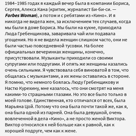
1984–1985 годах я каждый вечер была в компании Бориса,
Сергея, Алекса Кана (критик, журналист Би-би-си. —
Forbes Woman
), а потом и с ребятами из «Кино». И я
никогда не видела жен, за исключением тех случаев, когда
мы были в доме Бориса. Мы были на кухне, приходила
Люда Гребенщикова, заваривала чай или подавала
угощения. Но я не видела женщин слишком часто, они не
были частью повседневной тусовки. На более
официальных вечеринках женщины, конечно,
присутствовали. Музыканты приходили со своими
супругами или подругами. И опять же женщины казались
очень сильными. Я чувствовала себя виноватой в том, что
общалась с музыкантами, а их жены оставались в стороне.
Я помню, что немного боялась Люду Гребенщикову и
Настю Курехину, мне казалось, что они смотрят на меня
какими-то страшными глазами. Но это все было только в
моей голове. Единственная, кто отличался от всех, была
Марьяна Цой. Потому что она была почти такой же, как я,
она была одной из парней. Она была девушкой, очень
вовлеченной в дела «Кино», а не просто женой Виктора.
Виктор относился к ней больше как к равной, как к
хорошей подруге, чем как к жене.