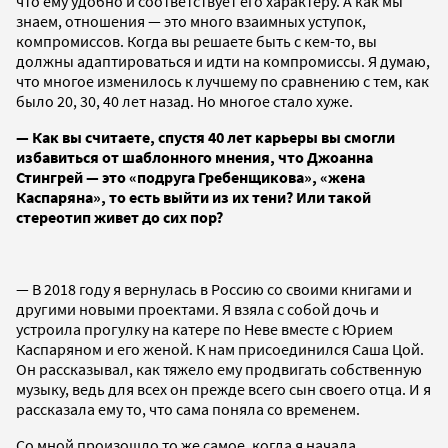
что ему удобно и соответствует его характеру. А как мы
знаем, отношения — это много взаимных уступок,
компромиссов. Когда вы решаете быть с кем-то, вы
должны адаптироваться и идти на компромиссы. Я думаю,
что многое изменилось к лучшему по сравнению с тем, как
было 20, 30, 40 лет назад. Но многое стало хуже.
— Как вы считаете, спустя 40 лет карьеры вы смогли
избавиться от шаблонного мнения, что Джоанна
Стингрей — это «подруга Гребенщикова», «жена
Каспаряна», то есть выйти из их тени? Или такой
стереотип живет до сих пор?
— В 2018 году я вернулась в Россию со своими книгами и
другими новыми проектами. Я взяла с собой дочь и
устроила прогулку на катере по Неве вместе с Юрием
Каспаряном и его женой. К нам присоединился Саша Цой.
Он рассказывал, как тяжело ему продвигать собственную
музыку, ведь для всех он прежде всего сын своего отца. И я
рассказала ему то, что сама поняла со временем.
Со мной произошло то же самое, когда я начала