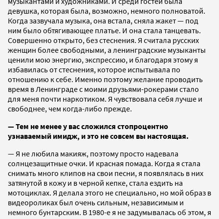
музыкантами и художниками. И среди гостей была
девушка, которая была, возможно, немного полноватой.
Когда зазвучала музыка, она встала, сняла жакет — под
ним было обтягивающее платье. И она стала танцевать.
Совершенно открыто, без стеснения. Я считала русских
женщин более свободными, а ленинградские музыканты
ценили мою энергию, экспрессию, и благодаря этому я
избавилась от стеснения, которое испытывала по
отношению к себе. Именно поэтому желание проводить
время в Ленинграде с моими друзьями-рокерами стало
для меня почти наркотиком. Я чувствовала себя лучше и
свободнее, чем когда-либо прежде.
— Тем не менее у вас сложился стопроцентно
узнаваемый имидж, и это не совсем вы настоящая.
— Я не любила макияж, поэтому просто надевала
солнцезащитные очки. И красная помада. Когда я стала
снимать много клипов на свои песни, я появлялась в них
затянутой в кожу и в черной кепке, стала ездить на
мотоциклах. Я делала этого не специально, но мой образ в
видеороликах был очень сильным, независимым и
немного бунтарским. В 1980-е я не задумывалась об этом, я