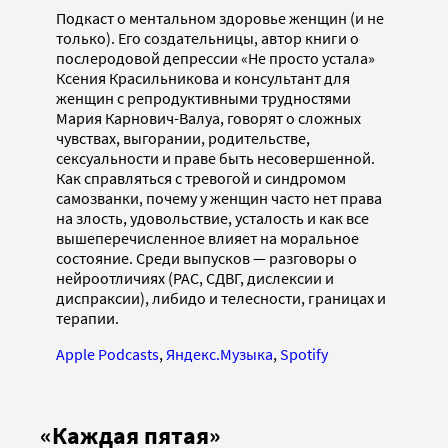
Подкаст о ментальном здоровье женщин (и не
только). Его создательницы, автор книги о
послеродовой депрессии «Не просто устала»
Ксения Красильникова и консультант для
женщин с репродуктивными трудностями
Мария Карнович-Валуа, говорят о сложных
чувствах, выгорании, родительстве,
сексуальности и праве быть несовершенной.
Как справляться с тревогой и синдромом
самозванки, почему у женщин часто нет права
на злость, удовольствие, усталость и как все
вышеперечисленное влияет на моральное
состояние. Среди выпусков — разговоры о
нейроотличиях (РАС, СДВГ, дислексии и
диспраксии), либидо и телесности, границах и
терапии.
Apple Podcasts
,
Яндекс.Музыка
,
Spotify
«Каждая пятая»