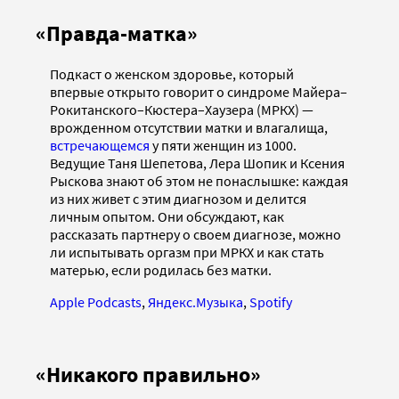
«Правда-матка»
Подкаст о женском здоровье, который
впервые открыто говорит о синдроме Майера–
Рокитанского–Кюстера–Хаузера (МРКХ) —
врожденном отсутствии матки и влагалища,
встречающемся
у пяти женщин из 1000.
Ведущие Таня Шепетова, Лера Шопик и Ксения
Рыскова знают об этом не понаслышке: каждая
из них живет с этим диагнозом и делится
личным опытом. Они обсуждают, как
рассказать партнеру о своем диагнозе, можно
ли испытывать оргазм при МРКХ и как стать
матерью, если родилась без матки.
Apple Podcasts
,
Яндекс.Музыка
,
Spotify
«Никакого правильно»