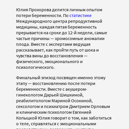
Юлия Прохорова делится личным опытом
потери беременности. По
статистике
Международного центра репродуктивной
медицины, каждая пятая беременность
прерывается на сроке до 12-й недели, самые
частые причины — хромосомные аномалии
плода. Вместе с экспертами ведущая
рассказывает, как пройти путь от шока и
чувства вины до восстановления —
физического, эмоционального и
психологического.
Финальный эпизод посвящен именно этому
этапу — восстановлению после потери
беременности. Вместе с акушером-
гинекологом Дарьей Шишкиной,
реабилитологом Мариной Осокиной,
сексологом и психиатром Дмитрием Орловым
и клиническим психологом Евгенией
Копыцкой Юлия говорит о том, как заботиться
о теле, справляться с эмоциональными