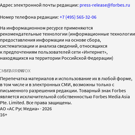
Адрес электронной почты редакции:
press-release@forbes.ru
Номер телефона редакции:
+7 (495) 565-32-06
На информационном ресурсе применяются
рекомендательные технологии (информационные технологии
предоставления информации на основе сбора,
систематизации и анализа сведений, относящихся
к предпочтениям пользователей сети «Интернет»,
находящихся на территории Российской Федерации)
СМИ2
SPARROW
INFOX
Перепечатка материалов и использование их в любой форме,
в том числе и в электронных СМИ, возможны только с
письменного разрешения редакции. Товарный знак Forbes
является исключительной собственностью Forbes Media Asia
Pte. Limited. Все права защищены.
AO «АС Рус Медиа»
·
2026
16+