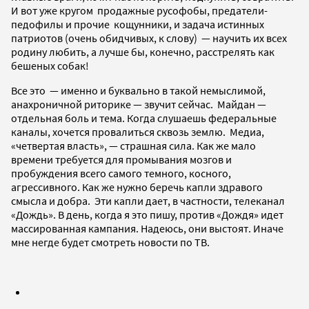
И вот уже кругом продажные русофобы, предатели-
педофилы и прочие кощунники, и задача истинных
патриотов (очень обидчивых, к слову) — научить их всех
родину любить, а лучше бы, конечно, расстрелять как
бешеных собак!
Все это — именно и буквально в такой немыслимой,
анахроничной риторике — звучит сейчас. Майдан —
отдельная боль и тема. Когда слушаешь федеральные
каналы, хочется провалиться сквозь землю. Медиа,
«четвертая власть», — страшная сила. Как же мало
времени требуется для промывания мозгов и
пробуждения всего самого темного, косного,
агрессивного. Как же нужно беречь капли здравого
смысла и добра. Эти капли дает, в частности, телеканал
«Дождь». В день, когда я это пишу, против «Дождя» идет
массированная кампания. Надеюсь, они выстоят. Иначе
мне негде будет смотреть новости по ТВ.