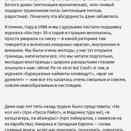
Белого дома» (интонация ироническая), или «новый
подарок труженикам села» (интонация теплая,
радостная). Поначалу эта абсурдность даже забавляла.
Я помню, году в 1988-м мы с друзьями листали подшивку
журнала «Костер» 30-х годов и страшно веселились,
просто умирали со смеху — в какой риторике там
говорится о всяческих коварных «врагах», внутренних и
внешних. Мы были очень молоды, у нас тут открыли
границы, напечатали все, что мы читали подпольно,
молодые иностранцы с широко раскрытыми глазами
хлынули к нам: «Wow! Pe-re-stroi-ka! Cool!» А там, в
журнале «буржуазные наймиты клевещут!», «враг не
дремлет» — нам все это казалось очень смешным и совсем,
совсем невообразимым в настоящем.
Даже еще лет пять назад трудно было представить: «На
кол их!» (про «Пусси Райот», и Мадонну туда же), «в
концлагерь, на абажуры!» (про либералов, с намеком на
их еврейство); Америка и Западная Европа — снова
главные враги, хотят нас покорить, подкупить, совратить.