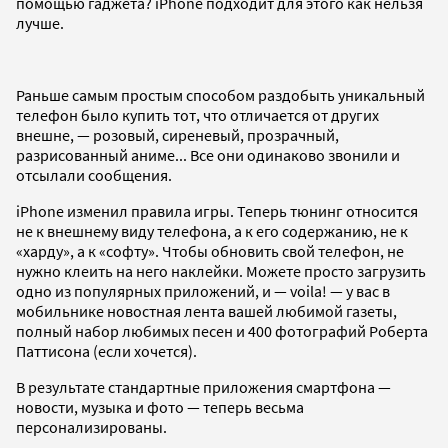
помощью гаджета? iPhone подходит для этого как нельзя
лучше.
Раньше самым простым способом раздобыть уникальный
телефон было купить тот, что отличается от других
внешне, — розовый, сиреневый, прозрачный,
разрисованный аниме... Все они одинаково звонили и
отсылали сообщения.
iPhone изменил правила игры. Теперь тюнинг относится
не к внешнему виду телефона, а к его содержанию, не к
«харду», а к «софту». Чтобы обновить свой телефон, не
нужно клеить на него наклейки. Можете просто загрузить
одно из популярных приложений, и — voila! — у вас в
мобильнике новостная лента вашей любимой газеты,
полный набор любимых песен и 400 фотографий Роберта
Паттисона (если хочется).
В результате стандартные приложения смартфона —
новости, музыка и фото — теперь весьма
персонализированы.