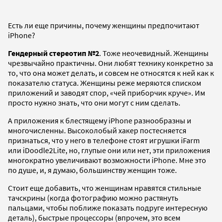
Есть ли еще причины, почему женщины предпочитают
iPhone?
Гендерный стереотип №2
. Тоже неочевидный. Женщины
чрезвычайно практичны. Они любят технику конкретно за
то, что она может делать, и совсем не относятся к ней как к
показателю статуса. Женщины реже меряются списком
приложений и заводят спор, «чей приборчик круче». Им
просто нужно знать, что они могут с ним сделать.
А приложения к блестящему iPhone разнообразны и
многочисленны. Высоколобый хакер постесняется
признаться, что у него в телефоне стоят игрушки iFarm
или iDoodle2Lite, но, глупые они или нет, эти приложения
многократно увеличивают возможности iPhone. Мне это
по душе, и, я думаю, большинству женщин тоже.
Стоит еще добавить, что женщинам нравятся стильные
тачскрины (когда фотографию можно растянуть
пальцами, чтобы поближе показать подруге интересную
деталь), быстрые процессоры (впрочем, это всем