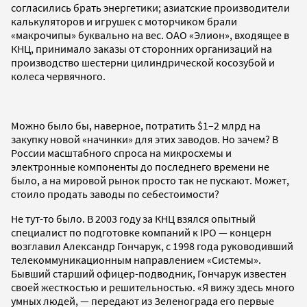
согласились брать энергетики; азиатские производители
калькуляторов и игрушек с моторчиком брали
«макрочипы» буквально на вес. ОАО «Элион», входящее в
КНЦ, принимало заказы от сторонних организаций на
производство шестерни цилиндрической косозубой и
колеса червячного.
Можно было бы, наверное, потратить $1–2 млрд на
закупку новой «начинки» для этих заводов. Но зачем? В
России масштабного спроса на микросхемы и
электронные компоненты до последнего времени не
было, а на мировой рынок просто так не пускают. Может,
стоило продать заводы по себестоимости?
Не тут-то было. В 2003 году за КНЦ взялся опытный
специалист по подготовке компаний к IPO — концерн
возглавил Александр Гончарук, с 1998 года руководивший
телекоммуникационным направлением «Системы».
Бывший старший офицер-подводник, Гончарук известен
своей жесткостью и решительностью. «Я вижу здесь много
умных людей, — передают из Зеленограда его первые