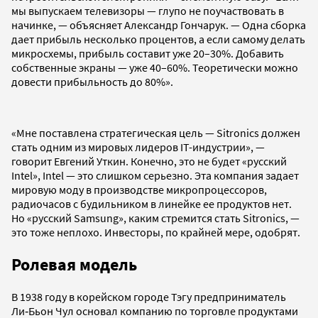
мы выпускаем телевизоры — глупо не поучаствовать в
начинке, — объясняет Александр Гончарук. — Одна сборка
дает прибыль несколько процентов, а если самому делать
микросхемы, прибыль составит уже 20–30%. Добавить
собственные экраны — уже 40–60%. Теоретически можно
довести прибыльность до 80%».
«Мне поставлена стратегическая цель — Sitronics должен
стать одним из мировых лидеров IT-индустрии», —
говорит Евгений Уткин. Конечно, это не будет «русский
Intel», Intel — это слишком серьезно. Эта компания задает
мировую моду в производстве микропроцессоров,
радиочасов с будильником в линейке ее продуктов нет.
Но «русский Samsung», каким стремится стать Sitronics, —
это тоже неплохо. Инвесторы, по крайней мере, одобрят.
Ролевая модель
В 1938 году в корейском городе Тэгу предприниматель
Ли‑Бьон Чул основал компанию по торговле продуктами