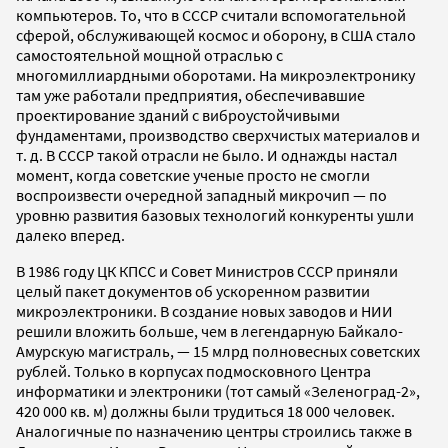
компьютеров. То, что в СССР считали вспомогательной
сферой, обслуживающей космос и оборону, в США стало
самостоятельной мощной отраслью с
многомиллиардными оборотами. На микроэлектронику
там уже работали предприятия, обеспечивавшие
проектирование зданий с виброустойчивыми
фундаментами, производство сверхчистых материалов и
т. д. В СССР такой отрасли не было. И однажды настал
момент, когда советские ученые просто не смогли
воспроизвести очередной западный микрочип — по
уровню развития базовых технологий конкуренты ушли
далеко вперед.
В 1986 году ЦК КПСС и Совет Министров СССР приняли
целый пакет документов об ускоренном развитии
микроэлектроники. В создание новых заводов и НИИ
решили вложить больше, чем в легендарную Байкало-
Амурскую магистраль, — 15 млрд полновесных советских
рублей. Только в корпусах подмосковного Центра
информатики и электроники (тот самый «Зеленоград-2»,
420 000 кв. м) должны были трудиться 18 000 человек.
Аналогичные по назначению центры строились также в