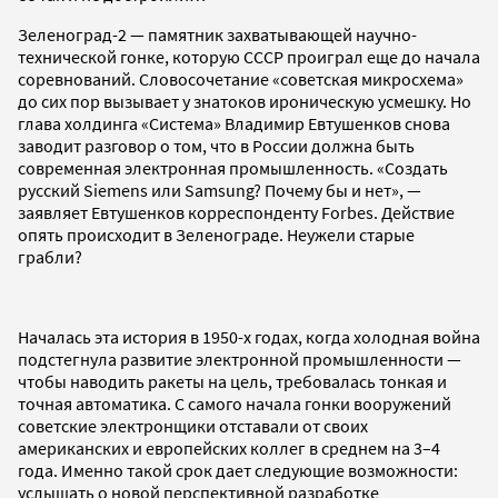
Зеленоград-2 — памятник захватывающей научно-
технической гонке, которую СССР проиграл еще до начала
соревнований. Словосочетание «советская микросхема»
до сих пор вызывает у знатоков ироническую усмешку. Но
глава холдинга «Система» Владимир Евтушенков снова
заводит разговор о том, что в России должна быть
современная электронная промышленность. «Создать
русский Siemens или Samsung? Почему бы и нет», —
заявляет Евтушенков корреспонденту Forbes. Действие
опять происходит в Зеленограде. Неужели старые
грабли?
Началась эта история в 1950-х годах, когда холодная война
подстегнула развитие электронной промышленности —
чтобы наводить ракеты на цель, требовалась тонкая и
точная автоматика. С самого начала гонки вооружений
советские электронщики отставали от своих
американских и европейских коллег в среднем на 3–4
года. Именно такой срок дает следующие возможности:
услышать о новой перспективной разработке