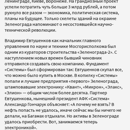
Ленинграде, Киеве, Воронеже. На грандиозный проект
успели потратить чуть больше 3 млрд рублей, а потом
рухнуло все разом — экономика, политическая система,
планы на будущее. Только скелеты зданий на окраине
Зеленограда напоминают о несостоявшейся научно-
технической революции.
Владимир Евтушенков как начальник главного
управления по науке и технике Мосгорисполкома был
одним из кураторов строительства «Зеленограда-2». С
наступлением новых времен бывший чиновник
отправился создавать свою компанию. Фундамент
«Системы» был сформирован так: Евтушенков скупал все,
что можно было купить в Москве. В копилку «Системы»
попали и лучшие предприятия «первого» Зеленограда,
штамповавшие электронику: «Квант», «Микрон», «Элакс»,
«Элион» — общим числом более десятка. Партнер
Евтушенкова, нынешний президент АФК «Система»
Александр Гончарук объясняет: «А почему не взять? В
нефть попасть не удалось, иначе сейчас мы бы ничего не
делали, на Багамах отдыхали. Но активы в Зеленограде
удалось приобрести. Вот, занимаемся теперь
электроникой».