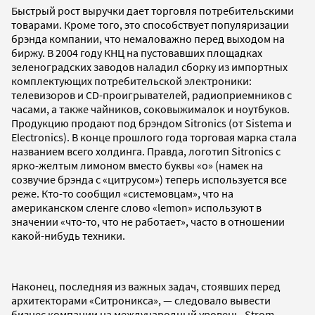
Быстрый рост выручки дает торговля потребительскими
товарами. Кроме того, это способствует популяризации
брэнда компании, что немаловажно перед выходом на
биржу. В 2004 году КНЦ на пустовавших площадках
зеленоградских заводов наладил сборку из импортных
комплектующих потребительской электроники:
телевизоров и CD-проигрывателей, радиоприемников с
часами, а также чайников, соковыжималок и ноутбуков.
Продукцию продают под брэндом Sitronics (от Sistema и
Electronics). В конце прошлого года торговая марка стала
названием всего холдинга. Правда, логотип Sitronics с
ярко-желтым лимоном вместо буквы «o» (намек на
созвучие брэнда с «цитрусом») теперь используется все
реже. Кто-то сообщил «системовцам», что на
американском сленге слово «lemon» используют в
значении «что-то, что не работает», часто в отношении
какой-нибудь техники.
Наконец, последняя из важных задач, стоявших перед
архитекторами «Ситроникса», — следовало вывести
бизнес компании на международный уровень. Strom