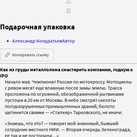
Подарочная упаковка
Александр Кондратьев
Автор
Копировать ссылку
Как из груды металлолома смастерить компанию, годную к
IPO
Начало мая. Чемпионат России по мотокроссу. Мотоциклы
с ревом месят еще влажную после зимы землю. Трасса
проложена по огромной, обезображенной рытвинами
пустоши в 20 км от Москвы. В небо смотрят скелеты
полуразрушенных промышленных зданий, болото
щетинится сваями — «Сталкер» Тарковского, не иначе.
«Знаешь, что это? — говорит мой знакомый, бывший
сотрудник местного НИИ. — Вторая очередь Зеленограда,
ее так и не достроили…»