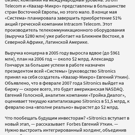
Telecom и «Квазар-Микро» представлены в большинстве
стран Восточной Европы, но этого мало. В конце мая
«Система» планировала завершить приобретение 51%
акций греческой компании Intracom Telecom. Этот
производитель телекоммуникационного оборудования
(выручка $280 млн) уже работает на Ближнем Востоке, в
Северной Африке, Латинской Америке.
Выручка концерна в 2005 году выросла вдвое (до $961
млн), план на 2006 год — около $2 млрд. Александр
Гончарук за большие успехи в работе назначен
президентом всей «Системы» (руководство Sitronics
принял на себя создатель «Квазар-Микро» Евгений Уткин).
Объявлено, что в феврале 2007 года Sitronics выйдет на
биржу — скорее всего, это будет американская NASDAQ.
Евгений Голосной, аналитик компании «Тройка Диалог»,
оценивает текущую капитализацию Sitronics в $1,5 млрд, к
февралю она «вполне реально» вырастет до $2 млрд.
Что пообещать будущим инвесторам? «Sitronics вступает в
новый этап, — рассказывает Forbes Евгений Уткин. —
Нужно выстроить интегрированный холдинг, объединив