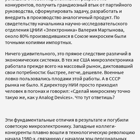
конкурентов, получить грандиозный втык от партийного
руководства, сформулировать задачу, разработать и
внедрить в производство аналогичный продукт. По
свидетельству начальника научно-исследовательского
отделения ЦНИИ «Электроника» Валерия Мартынова,
около 80% производившихся в Союзе микросхем были
точными копиями импортных.
Ничего удивительного, это прямое следствие различий в
экономических системах. В тех же США микроэлектроника
работала прежде всего на массовый рынок, диктовавший
свои потребности: быстрее, легче, дешевле. Военные
ловко пользовались плодами этой работы. А в СССР
рынка не было. К директору НИИ просто приходил
человек в погонах и говорил: «Сделай микросхему точно
такую же, как у Analog Devices». Что тут ответишь?
Эти фундаментальные отличия в результате и погубили
советскую микроэлектронику. Западные коллеги-
конкуренты плавно вошли в технологическую революцию
начала 1980-х, связанную с началом эры персональных