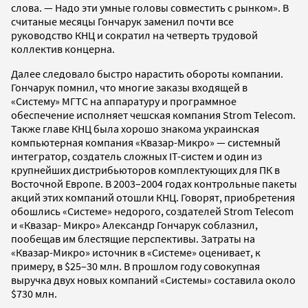
слова. — Надо эти умные головы совместить с рынком». В
считаные месяцы Гончарук заменил почти все
руководство КНЦ и сократил на четверть трудовой
коллектив концерна.
Далее следовало быстро нарастить обороты компании.
Гончарук помнил, что многие заказы входящей в
«Систему» МГТС на аппаратуру и программное
обеспечение исполняет чешская компания Strom Telecom.
Также главе КНЦ была хорошо знакома украинская
компьютерная компания «Квазар-Микро» — системный
интегратор, создатель сложных IT-систем и один из
крупнейших дистрибьюторов комплектующих для ПК в
Восточной Европе. В 2003–2004 годах контрольные пакеты
акций этих компаний отошли КНЦ. Говорят, приобретения
обошлись «Системе» недорого, создателей Strom Telecom
и «Квазар- Микро» Александр Гончарук соблазнил,
пообещав им блестящие перспективы. Затраты на
«Квазар-Микро» источник в «Системе» оценивает, к
примеру, в $25–30 млн. В прошлом году совокупная
выручка двух новых компаний «Системы» составила около
$730 млн.