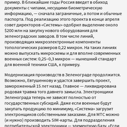
пример. В ближайшие годы Россия введет в обиход
документы с чипами, несущими биометрическую
информацию, — сначала заграничные, а потом и обычные
паспорта. Под реализацию этого проекта в конце апреля
совет директоров «Системы» одобрил выделение около
$200 млн на закупку нового оборудования для
зеленоградских заводов. В том числе линий,
производящих микроэлектронные компоненты
топологических размеров 0,22 микрон. На таких линиях
можно выпускать микросхемы и для вполне современных
военных систем: 0,25–0,3 микрон — нынешний стандарт
для военной техники США, к примеру.
Модернизация производств в Зеленограде продолжится.
Возможно, Евтушенкову и удастся завершить проект,
замороженный 15 лет назад. Главное — ликвидирована
родовая травма того давнего замысла. Электронщики
Зеленограда теперь не зависят полностью от
государственных субсидий. Даже если военные будут
закупать продукцию по минимуму, «Система» загрузит
электронщиков собственными заказами. Для МТС можно
(и нужно) производить SIM-карты. Для подразделения
потребительской электроники — элементную базу. «Если