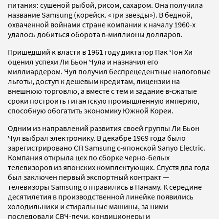
питания: сушеной рыбой, рисом, сахаром. Она получила
название Samsung (корейск. «три звезды»). В бедной,
охваченной войнами стране компании к началу 1960-х
удалось добиться оборота в‑миллионы долларов.
Пришедший к власти в 1961 году диктатор Пак Чон Хи
оценил успехи Ли Бьон Чула и назначил его
миллиардером. Чул получил беспрецедентные налоговые
льготы, доступ к дешевым кредитам, лицензии на
внешнюю торговлю, а вместе с тем и задание в‑сжатые
сроки построить гигантскую промышленную империю,
способную обогатить экономику Южной Кореи.
Одним из направлений развития своей группы Ли Бьон
Чул выбрал электронику. В декабре 1969 года было
зарегистрировано СП Samsung с‑японской Sanyo Electric.
Компания открыла цех по сборке черно-белых
телевизоров из японских комплектующих. Спустя два года
был заключен первый экспортный контракт —
телевизоры Samsung отправились в Панаму. К середине
десятилетия в производственной линейке появились
холодильники и стиральные машины, за ними
последовали СВЧ-печи, кондиционеры и