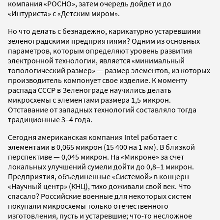
компания «РОСНО», затем очередь дойдет и до
«Интуриста» с «Детским миром».
Но что делать с безнадежно, карикатурно устаревшими
зеленоградскими предприятиями? Одним из основных
параметров, которым определяют уровень развития
электронной технологии, является «минимальный
топологический размер» — размер элементов, из которых
производитель компонует свое изделие. К моменту
распада СССР в Зеленограде научились делать
микросхемы с элементами размера 1,5 микрон.
Отставание от западных технологий составляло тогда
традиционные 3–4 года.
Сегодня американская компания Intel работает с
элементами в 0,065 микрон (15 400 на 1 мм). В близкой
перспективе — 0,045 микрон. На «Микроне» за счет
локальных улучшений сумели дойти до 0,8–1 микрон.
Предприятия, объединенные «Системой» в концерн
«Научный центр» (КНЦ), тихо доживали свой век. Что
спасало? Российские военные для некоторых систем
покупали микросхемы только отечественного
изготовления, пусть и устаревшие; что-то несложное