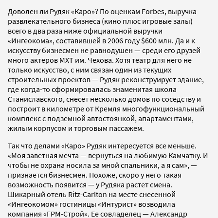
Доволен ли Рудяк «Каро»? По оценкам Forbes, выручка
развлекательного бизнеса (кино плюс игровые залы)
всего в два раза ниже официальной выручки
«Ингеокома», составившей в 2006 году $600 млн. Да и к
искусству бизнесмен не равнодушен — среди его друзей
много актеров МХТ им. Чехова. Хотя театр для него не
только искусство, с ним связан один из текущих
строительных проектов — Рудяк реконструирует здание,
где когда-то сформировалась знаменитая школа
Станиславского, снесет несколько домов по соседству и
построит в километре от Кремля многофункциональный
комплекс с подземной автостоянкой, апартаментами,
жилым корпусом и торговым пассажем.
Так что делами «Каро» Рудяк интересуется все меньше.
«Моя заветная мечта — вернуться на любимую Камчатку. И
чтобы не охрана носила за мной спальники, а я сам», —
признается бизнесмен. Похоже, скоро у него такая
возможность появится — у Рудяка растет смена.
Шикарный отель Ritz-Carlton на месте снесенной
«Ингеокомом» гостиницы «Интурист» возводила
компания «ГРМ-Строй». Ее совладелец — Александр