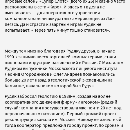
игровые салоны «Супер Слотс» (всего их 26) и казино часто
расположены в сети «Каро». И здесь он в дела не
вмешивается — для оперативного управления
компаньоны наняли аккуратных американцев из Лас-
Вегаса. Да и страсти к азартным играм Рудяк не
испытывает: «Через пять минут тошно становится».
Между тем именно благодаря Рудяку друзья, в начале
1990-х занимавшиеся торговлей компьютерами, стали
пионерами индустрии развлечений в России. С Михаилом
Рудяком выпускники Московского пищевого института
Леонид Огородников и Олег Андреев познакомились
больше 20 лет назад в геологической экспедиции на
Камчатке, начальником которой был Рудяк.
Рудяк забросил геологию в 1988-м, создав на волне
кооперативного движения фирму «Ингеоком» (редкий
случай: компания просуществовала уже почти 20 лет под
первоначальным названием). Первый громкий проект —
реконструкция канала им. Москвы. Никому не известный
тогда кооператор предложил городу проект, по срокам и