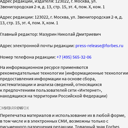
Адрес редакции, издателя: 123022, г. Москва, ул.
Звенигородская 2-я, д. 13, стр. 15, эт. 4, пом. X, ком. 1
Адрес редакции: 123022, г. Москва, ул. Звенигородская 2-я, д.
13, стр. 15, эт. 4, пом. X, ком. 1
Главный редактор: Мазурин Николай Дмитриевич
Адрес электронной почты редакции:
press-release@forbes.ru
Номер телефона редакции:
+7 (495) 565-32-06
На информационном ресурсе применяются
рекомендательные технологии (информационные технологии
предоставления информации на основе сбора,
систематизации и анализа сведений, относящихся
к предпочтениям пользователей сети «Интернет»,
находящихся на территории Российской Федерации)
СМИ2
SPARROW
INFOX
Перепечатка материалов и использование их в любой форме,
в том числе и в электронных СМИ, возможны только с
письменного разрешения редакции. Товарный знак Forbes