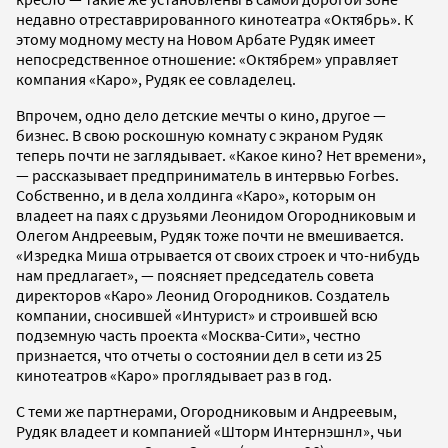
недавно отреставрированного кинотеатра «Октябрь». К
этому модному месту на Новом Арбате Рудяк имеет
непосредственное отношение: «Октябрем» управляет
компания «Каро», Рудяк ее совладелец.
Впрочем, одно дело детские мечты о кино, другое —
бизнес. В свою роскошную комнату с экраном Рудяк
теперь почти не заглядывает. «Какое кино? Нет времени»,
— рассказывает предприниматель в интервью Forbes.
Собственно, и в дела холдинга «Каро», которым он
владеет на паях с друзьями Леонидом Огородниковым и
Олегом Андреевым, Рудяк тоже почти не вмешивается.
«Изредка Миша отрывается от своих строек и что-нибудь
нам предлагает», — поясняет председатель совета
директоров «Каро» Леонид Огородников. Создатель
компании, сносившей «Интурист» и строившей всю
подземную часть проекта «Москва-Сити», честно
признается, что отчеты о состоянии дел в сети из 25
кинотеатров «Каро» проглядывает раз в год.
С теми же партнерами, Огородниковым и Андреевым,
Рудяк владеет и компанией «Шторм Интернэшнл», чьи