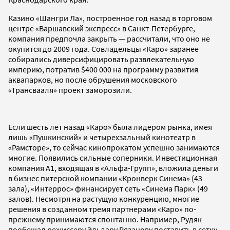
Казино «Шангри Ла», построенное год назад в торговом
центре «Варшавский экспресс» в Санкт-Петербурге,
компания предпочла закрыть — рассчитали, что оно не
окупится до 2009 года. Совладельцы «Каро» заранее
собирались диверсифицировать развлекательную
империю, потратив $400 000 на программу развития
аквапарков, но после обрушения московского
«Трансвааля» проект заморозили.
Если шесть лет назад «Каро» была лидером рынка, имея
лишь «Пушкинский» и четырехзальный кинотеатр в
«Рамсторе», то сейчас кинопрокатом успешно занимаются
многие. Появились сильные соперники. Инвестиционная
компания А1, входящая в «Альфа-Групп», вложила деньги
в бизнес питерской компании «Кронверк Синема» (43
зала), «Интеррос» финансирует сеть «Синема Парк» (49
залов). Несмотря на растущую конкуренцию, многие
решения в созданном тремя партнерами «Каро» по-
прежнему принимаются спонтанно. Например, Рудяк
пообещал режиссеру Эльдару Рязанову поставить в сетку