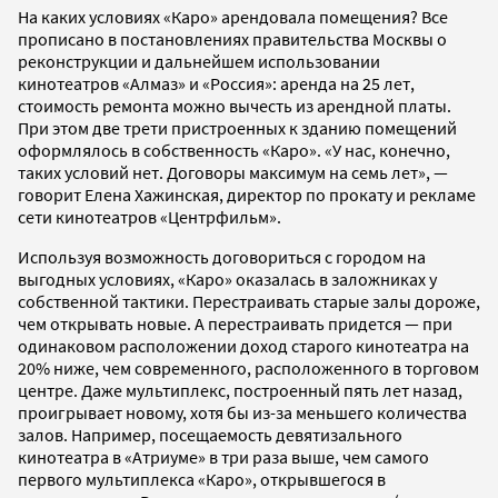
На каких условиях «Каро» арендовала помещения? Все
прописано в постановлениях правительства Москвы о
реконструкции и дальнейшем использовании
кинотеатров «Алмаз» и «Россия»: аренда на 25 лет,
стоимость ремонта можно вычесть из арендной платы.
При этом две трети пристроенных к зданию помещений
оформлялось в собственность «Каро». «У нас, конечно,
таких условий нет. Договоры максимум на семь лет», —
говорит Елена Хажинская, директор по прокату и рекламе
сети кинотеатров «Центрфильм».
Используя возможность договориться с городом на
выгодных условиях, «Каро» оказалась в заложниках у
собственной тактики. Перестраивать старые залы дороже,
чем открывать новые. А перестраивать придется — при
одинаковом расположении доход старого кинотеатра на
20% ниже, чем современного, расположенного в торговом
центре. Даже мультиплекс, построенный пять лет назад,
проигрывает новому, хотя бы из-за меньшего количества
залов. Например, посещаемость девятизального
кинотеатра в «Атриуме» в три раза выше, чем самого
первого мультиплекса «Каро», открывшегося в