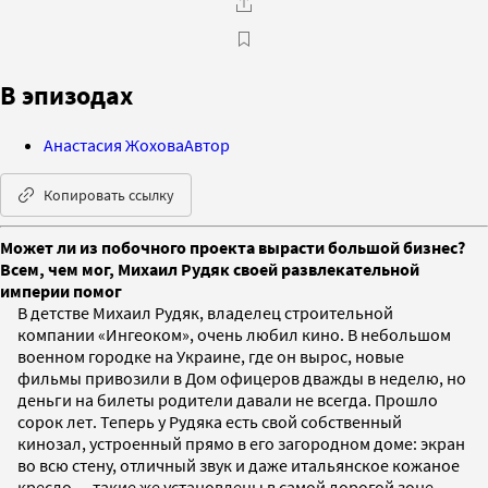
В эпизодах
Анастасия Жохова
Автор
Копировать ссылку
Может ли из побочного проекта вырасти большой бизнес?
Всем, чем мог, Михаил Рудяк своей развлекательной
империи помог
В детстве Михаил Рудяк, владелец строительной
компании «Ингеоком», очень любил кино. В небольшом
военном городке на Украине, где он вырос, новые
фильмы привозили в Дом офицеров дважды в неделю, но
деньги на билеты родители давали не всегда. Прошло
сорок лет. Теперь у Рудяка есть свой собственный
кинозал, устроенный прямо в его загородном доме: экран
во всю стену, отличный звук и даже итальянское кожаное
кресло — такие же установлены в самой дорогой зоне