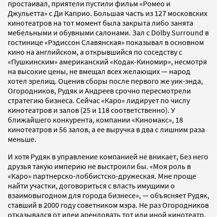
простаивал, приятели пустили фильм «Ромео и
Джульетта» с Ди Каприо. Большая часть из 127 московских
кинотеатров на тот момент была закрыта либо занята
мебельными и обувными салонами. Зал с Dolby Surround в
гостинице «Рэдиссон Славянская» показывал в основном
кино на английском, а открывшийся по соседству с
«Пушкинским» американский «Кодак-Киномир», несмотря
на высокие цены, не вмещал всех желающих — народ
хотел зрелищ. Оценив сборы после первого же уик-энда,
Огородников, Рудяк и Андреев срочно пересмотрели
стратегию бизнеса. Сейчас «Каро» лидирует по числу
кинотеатров и залов (25 и 118 соответственно). У
ближайшего конкурента, компании «Киномакс», 18
кинотеатров и 56 залов, а ее выручка в два с лишним раза
меньше.
И хотя Рудяк в управление компанией не вникает, без него
друзья такую империю не выстроили бы. «Моя роль в
«Каро» партнерско-лоббистско-дружеская. Мне проще
найти участки, договориться с власть имущими о
взаимовыгодном для города бизнесе», — объясняет Рудяк,
ставший в 2000 году советником мэра. Не раз Огородников
отказывался от идеи арендовать тот или иной кинотеатр,