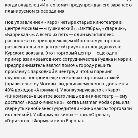
когда владелец «Ингеокома» предупреждал его заранее о
планируемом сносе здания.
Под управлением «Каро» четыре старых кинотеатра в
центре Москвы — «Пушкинский», «Октябрь», «Ударник»,
«Баррикады». А всего их пять — один мультиплекс
расположен в принадлежащем «Ингеокому» торгово-
развлекательном центре «Атриум» на площади возле
Курского вокзала. Этот торговый центр — еще один
пример взаимовыгодного сотрудничества Рудяка и мэрии.
Предприниматель взялся помочь городу решить
проблему с парковкой в центре, а чтобы паркинг
окупился, построил еще несколько торговых этажей
(правительству Москвы, выделившему землю, достается
40% доходов «Атриума»). У конкурирующего с «Каро»
«Киномакса» в центре всего лишь один кинотеатр — ему
достался «Кодак-Киномир», когда Eastman Kodak решила
свернуть кинобизнес (учредители «Киномакса» торговали
их пленкой). У «Формулы кино» — три: «Стрела»,
«Горизонт», «Формула кино Европа».