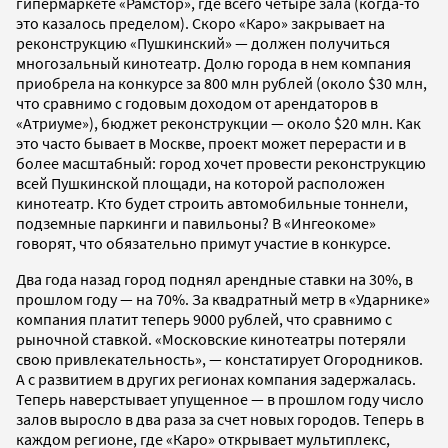
гипермаркете «Рамстор», где всего четыре зала (когда-то
это казалось пределом). Скоро «Каро» закрывает на
реконструкцию «Пушкинский» — должен получиться
многозальный кинотеатр. Долю города в нем компания
приобрела на конкурсе за 800 млн рублей (около $30 млн,
что сравнимо с годовым доходом от арендаторов в
«Атриуме»), бюджет реконструкции — около $20 млн. Как
это часто бывает в Москве, проект может перерасти и в
более масштабный: город хочет провести реконструкцию
всей Пушкинской площади, на которой расположен
кинотеатр. Кто будет строить автомобильные тоннели,
подземные паркинги и павильоны? В «Ингеокоме»
говорят, что обязательно примут участие в конкурсе.
Два года назад город поднял арендные ставки на 30%, в
прошлом году — на 70%. За квадратный метр в «Ударнике»
компания платит теперь 9000 рублей, что сравнимо с
рыночной ставкой. «Московские кинотеатры потеряли
свою привлекательность», — констатирует Огородников.
А с развитием в других регионах компания задержалась.
Теперь наверстывает упущенное — в прошлом году число
залов выросло в два раза за счет новых городов. Теперь в
каждом регионе, где «Каро» открывает мультиплекс,