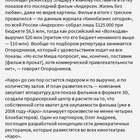
показов его последний фильм «Андерсен. Жизнь без
любви», даже не видев картины. Фильм в итоге с треском
провалился — по данным журнала «Кинобизнес сегодня»,
по всей России «Андерсен» собрал лишь $125 000 при
бюджете $6,5 млн, тогда как российский же «Волкодав»
выручил $20 млн (притом что его бюджет ненамного выше
— $10 млн). Вообще-то подбором репертуара занимается
Огородников, который с удовольствием ходит на все
показы. «Но если Миша попросит, мы, конечно, поставим
[фильм в прокат], хотя коммерческой привлекательности
нет», — говорит Огородников.
«Каро» до сих пор остается лидером и по выручке, и по
количеству залов. И план развития есть — компания
закупает аппаратуру для показа фильмов в формате 3D,
создали продюсерский центр в расчете на то, что
собственной сети хватит для окупаемости фильма (уже в
2008 году «Каро» планирует произвести не менее четырех
блокбастеров). Один из партнеров, Олег Андреев,
поглощен разработкой концепции сети демократичных
ресторанов, которые разместятся во всех кинотеатрах
«Каро».