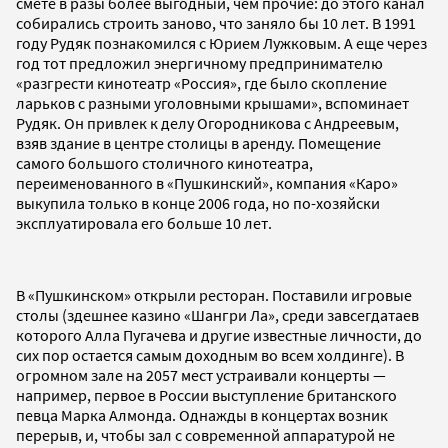
смете в разы более выгодный, чем прочие: до этого канал
собирались строить заново, что заняло бы 10 лет. В 1991
году Рудяк познакомился с Юрием Лужковым. А еще через
год тот предложил энергичному предпринимателю
«разгрести кинотеатр «Россия», где было скопление
ларьков с разными уголовными крышами», вспоминает
Рудяк. Он привлек к делу Огородникова с Андреевым,
взяв здание в центре столицы в аренду. Помещение
самого большого столичного кинотеатра,
переименованного в «Пушкинский», компания «Каро»
выкупила только в конце 2006 года, но по-хозяйски
эксплуатировала его больше 10 лет.
В «Пушкинском» открыли ресторан. Поставили игровые
столы (здешнее казино «Шангри Ла», среди завсегдатаев
которого Алла Пугачева и другие известные личности, до
сих пор остается самым доходным во всем холдинге). В
огромном зале на 2057 мест устраивали концерты —
например, первое в России выступление британского
певца Марка Алмонда. Однажды в концертах возник
перерыв, и, чтобы зал с современной аппаратурой не