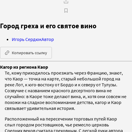
Город греха и его святое вино
Игорь Сердюк
Автор
Копировать ссылку
Кагор из региона Каор
Те, кому приходилось проезжать через Францию, знают,
что Каор — точка на карте, старый небольшой город на
реке Лот, к юго-востоку от Бордо и к северу от Тулузы.
Созвучие с названием красного десертного вина не
случайно: в Каоре тоже делают вина, и, хотя они совсем не
похожи на сладкое воспоминание детства, кагор и Каор
связывает удивительная история.
Расположенный на пересечении торговых путей Каор
слыл городом ростовщиков, чье ремесло церковь
Средних веков считала греховным. С легкой руки автора