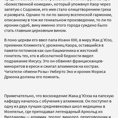
«Божественной комедии», который упомянул Каор через
запятую с Содомом, его имя стало олицетворением греха
и разврата. Однако то ли по закону вселенской гармонии,
описанному в том же гениальном произведении, то ли по
иронии судеб, вину именно этого города суждено было
стать главным церковным вином.
В лоно церкви его ввел папа Иоанн XXII, в миру Жак д’Юэз,
преемник Климента V, уроженец Каора, оставшийся в
памяти потомков как сын башмачника и жестокий
гонитель тех, кто в абсолютной бедности видел
подражание Иисусу. Это он обвинял францисканцев-
миноритов в ереси и сжигал алхимиков на кострах.
Читатели «Имени Розы» Умберто Эко и хроник Мориса
Дрюона должны его помнить.
Примечательно, что восхождение Жака д’Юэза на папскую
кафедру началось с обучения у алхимиков. Он поступил в
одну из двух лучших средневековых школ медицины в
Монпелье, где преподавал легендарный Арнольд из
Виллановы — алхимик, теолог, винодел, переговорщик и