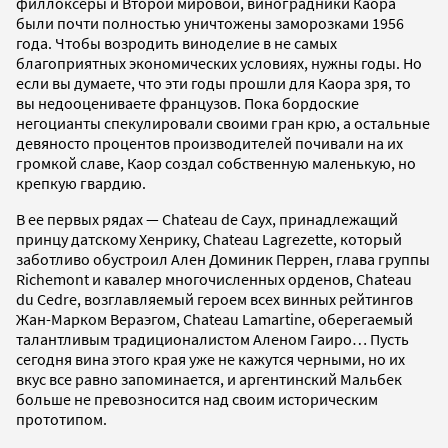
филлоксеры и Второй мировой, виноградники Каора
были почти полностью уничтожены заморозками 1956
года. Чтобы возродить виноделие в не самых
благоприятных экономических условиях, нужны годы. Но
если вы думаете, что эти годы прошли для Каора зря, то
вы недооцениваете французов. Пока бордоские
негоцианты спекулировали своими гран крю, а остальные
девяносто процентов производителей почивали на их
громкой славе, Каор создал собственную маленькую, но
крепкую гвардию.
В ее первых рядах — Chateau de Cayx, принадлежащий
принцу датскому Хенрику, Chateau Lagrezette, который
заботливо обустроил Ален Доминик Перрен, глава группы
Richemont и кавалер многочисленных орденов, Chateau
du Cedre, возглавляемый героем всех винных рейтингов
Жан-Марком Вераэгом, Chateau Lamartine, оберегаемый
талантливым традиционалистом Аленом Гаиро… Пусть
сегодня вина этого края уже не кажутся черными, но их
вкус все равно запоминается, и аргентинский Мальбек
больше не превозносится над своим историческим
прототипом.