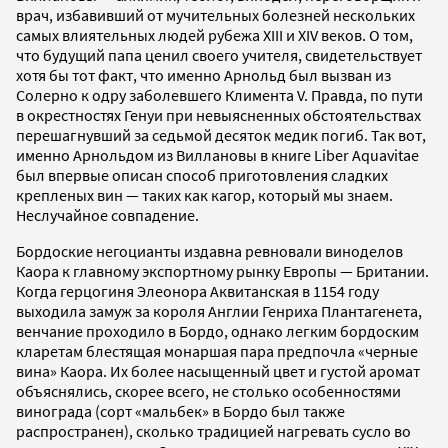
врач, избавивший от мучительных болезней нескольких
самых влиятельных людей рубежа XIII и XIV веков. О том,
что будущий папа ценил своего учителя, свидетельствует
хотя бы тот факт, что именно Арнольд был вызван из
Солерно к одру заболевшего Климента V. Правда, по пути
в окрестностях Генуи при невыясненных обстоятельствах
перешагнувший за седьмой десяток медик погиб. Так вот,
именно Арнольдом из Виллановы в книге Liber Aquavitae
был впервые описан способ приготовления сладких
крепленых вин — таких как кагор, который мы знаем.
Неслучайное совпадение.
Бордоские негоцианты издавна ревновали виноделов
Каора к главному экспортному рынку Европы — Британии.
Когда герцогиня Элеонора Аквитанская в 1154 году
выходила замуж за короля Англии Генриха Плантагенета,
венчание проходило в Бордо, однако легким бордоским
кларетам блестящая монаршая пара предпочла «черные
вина» Каора. Их более насыщенный цвет и густой аромат
объяснялись, скорее всего, не столько особенностями
винограда (сорт «мальбек» в Бордо был также
распространен), сколько традицией нагревать сусло во