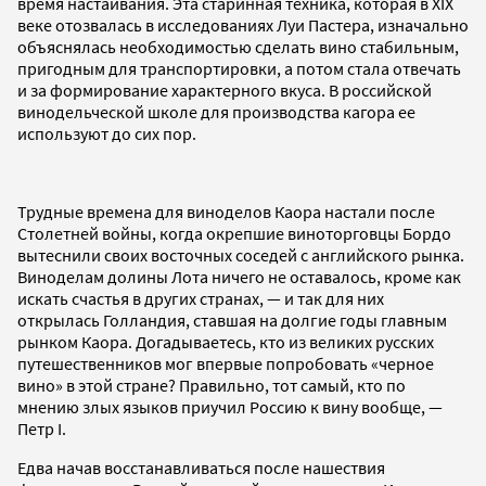
время настаивания. Эта старинная техника, которая в XIX
веке отозвалась в исследованиях Луи Пастера, изначально
объяснялась необходимостью сделать вино стабильным,
пригодным для транспортировки, а потом стала отвечать
и за формирование характерного вкуса. В российской
винодельческой школе для производства кагора ее
используют до сих пор.
Трудные времена для виноделов Каора настали после
Столетней войны, когда окрепшие виноторговцы Бордо
вытеснили своих восточных соседей с английского рынка.
Виноделам долины Лота ничего не оставалось, кроме как
искать счастья в других странах, — и так для них
открылась Голландия, ставшая на долгие годы главным
рынком Каора. Догадываетесь, кто из великих русских
путешественников мог впервые попробовать «черное
вино» в этой стране? Правильно, тот самый, кто по
мнению злых языков приучил Россию к вину вообще, —
Петр I.
Едва начав восстанавливаться после нашествия