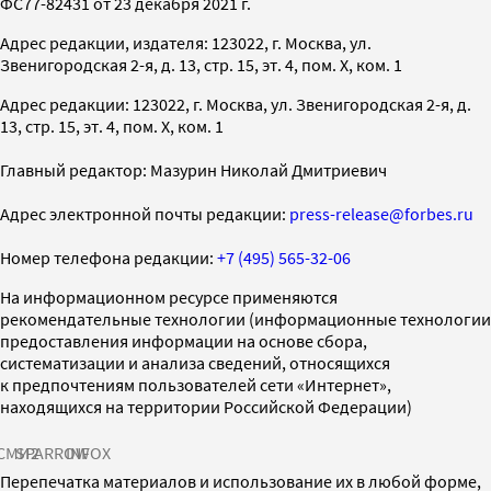
ФС77-82431 от 23 декабря 2021 г.
Адрес редакции, издателя: 123022, г. Москва, ул.
Звенигородская 2-я, д. 13, стр. 15, эт. 4, пом. X, ком. 1
Адрес редакции: 123022, г. Москва, ул. Звенигородская 2-я, д.
13, стр. 15, эт. 4, пом. X, ком. 1
Главный редактор: Мазурин Николай Дмитриевич
Адрес электронной почты редакции:
press-release@forbes.ru
Номер телефона редакции:
+7 (495) 565-32-06
На информационном ресурсе применяются
рекомендательные технологии (информационные технологии
предоставления информации на основе сбора,
систематизации и анализа сведений, относящихся
к предпочтениям пользователей сети «Интернет»,
находящихся на территории Российской Федерации)
СМИ2
SPARROW
INFOX
Перепечатка материалов и использование их в любой форме,