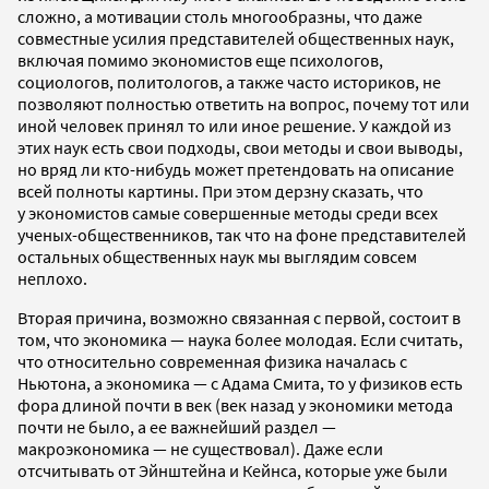
сложно, а мотивации столь многообразны, что даже
совместные усилия представителей общественных наук,
включая помимо экономистов еще психологов,
социологов, политологов, а также часто историков, не
позволяют полностью ответить на вопрос, почему тот или
иной человек принял то или иное решение. У каждой из
этих наук есть свои подходы, свои методы и свои выводы,
но вряд ли кто-нибудь может претендовать на описание
всей полноты картины. При этом дерзну сказать, что
у экономистов самые совершенные методы среди всех
ученых-общественников, так что на фоне представителей
остальных общественных наук мы выглядим совсем
неплохо.
Вторая причина, возможно связанная с первой, состоит в
том, что экономика — наука более молодая. Если считать,
что относительно современная физика началась с
Ньютона, а экономика — с Адама Смита, то у физиков есть
фора длиной почти в век (век назад у экономики метода
почти не было, а ее важнейший раздел —
макроэкономика — не существовал). Даже если
отсчитывать от Эйнштейна и Кейнса, которые уже были