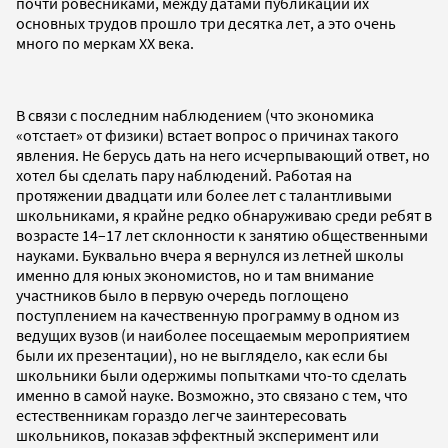
почти ровесниками, между датами публикаций их
основных трудов прошло три десятка лет, а это очень
много по меркам XX века.
В связи с последним наблюдением (что экономика
«отстает» от физики) встает вопрос о причинах такого
явления. Не берусь дать на него исчерпывающий ответ, но
хотел бы сделать пару наблюдений. Работая на
протяжении двадцати или более лет с талантливыми
школьниками, я крайне редко обнаруживаю среди ребят в
возрасте 14–17 лет склонности к занятию общественными
науками. Буквально вчера я вернулся из летней школы
именно для юных экономистов, но и там внимание
участников было в первую очередь поглощено
поступлением на качественную программу в одном из
ведущих вузов (и наиболее посещаемым мероприятием
были их презентации), но не выглядело, как если бы
школьники были одержимы попытками что-то сделать
именно в самой науке. Возможно, это связано с тем, что
естественникам гораздо легче заинтересовать
школьников, показав эффектный эксперимент или