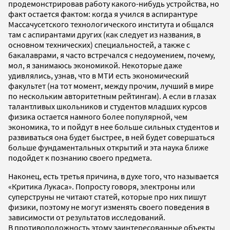
продемонстрировав работу какого-нибудь устройства, но
факт остается фактом: когда я учился в аспирантуре
Массачусетского технологического института и общался
там с аспирантами других (как следует из названия, в
основном технических) специальностей, а также с
бакалаврами, я часто встречался с недоумением, почему,
мол, я занимаюсь экономикой. Некоторые даже
удивлялись, узнав, что в МТИ есть экономический
факультет (на тот момент, между прочим, лучший в мире
по нескольким авторитетным рейтингам). А если в глазах
талантливых школьников и студентов младших курсов
физика остается намного более популярной, чем
экономика, то и пойдут в нее больше сильных студентов и
развиваться она будет быстрее, в ней будет совершаться
больше фундаментальных открытий и эта наука ближе
подойдет к познанию своего предмета.
Наконец, есть третья причина, в духе того, что называется
«Критика Лукаса». Попросту говоря, электроны или
суперструны не читают статей, которые про них пишут
физики, поэтому не могут изменять своего поведения в
зависимости от результатов исследований.
В противоположность этому заинтересованные объекты