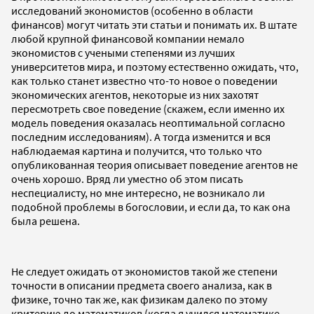
исследований экономистов (особенно в области
финансов) могут читать эти статьи и понимать их. В штате
любой крупной финансовой компании немало
экономистов с учеными степенями из лучших
университетов мира, и поэтому естественно ожидать, что,
как только станет известно что-то новое о поведении
экономических агентов, некоторые из них захотят
пересмотреть свое поведение (скажем, если именно их
модель поведения оказалась неоптимальной согласно
последним исследованиям). А тогда изменится и вся
наблюдаемая картина и получится, что только что
опубликованная теория описывает поведение агентов не
очень хорошо. Вряд ли уместно об этом писать
неспециалисту, но мне интересно, не возникало ли
подобной проблемы в богословии, и если да, то как она
была решена.
Не следует ожидать от экономистов такой же степени
точности в описании предмета своего анализа, как в
физике, точно так же, как физикам далеко по этому
критерию до математиков (когда я учился математике,