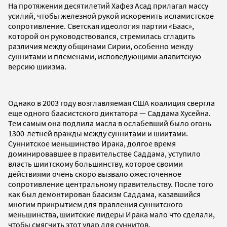
На протяжении десятилетий Хафез Асад прилагал массу
усилий, чтобы железной рукой искоренить исламистское
сопротивление. Светская идеология партии «Баас»,
которой он руководствовался, стремилась сгладить
различия между общинами Сирии, особенно между
суннитами и племенами, исповедующими алавитскую
версию шиизма.
Однако в 2003 году возглавляемая США коалиция свергла
еще одного баасистского диктатора — Саддама Хусейна.
Тем самым она подлила масла в ослабевший было огонь
1300-летней вражды между суннитами и шиитами.
Суннитское меньшинство Ирака, долгое время
доминировавшее в правительстве Саддама, уступило
власть шиитскому большинству, которое своими
действиями очень скоро вызвало ожесточенное
сопротивление центральному правительству. После того
как был демонтирован баасизм Саддама, казавшийся
многим прикрытием для правления суннитского
меньшинства, шиитские лидеры Ирака мало что сделали,
чтобы смягчить этот удар для суннитов.