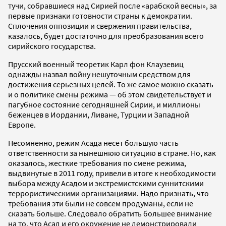
тучи, собравшиеся над Сирией после «арабской весны», за
первые признаки готовности страны к демократии.
Сплочения оппозиции и свержения правительства,
казалось, будет достаточно для преобразования всего
сирийского государства.
Прусский военный теоретик Карл фон Клаузевиц
однажды назвал войну нешуточным средством для
достижения серьезных целей. То же самое можно сказать
и о политике смены режима — об этом свидетельствует и
пагубное состояние сегодняшней Сирии, и миллионы
беженцев в Иордании, Ливане, Турции и Западной
Европе.
Несомненно, режим Асада несет большую часть
ответственности за нынешнюю ситуацию в стране. Но, как
оказалось, жесткие требования по смене режима,
выдвинутые в 2011 году, привели в итоге к необходимости
выбора между Асадом и экстремистскими суннитскими
террористическими организациями. Надо признать, что
требования эти были не совсем продуманы, если не
сказать больше. Следовало обратить большее внимание
на то, что Асад и его окружение не демонстрировали