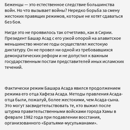
Беженцы — это естественное следствие большинства
войн. Но что вызывает войны? Нередко борьба за смену
жестоких правящих режимов, которые не хотят сдаваться
без боя.
Нигде это не проявилось так отчетливо, как в Сирии.
Президент Башар Асад с его узкой опорой на алавитское
меньшинство многие годы осуществлял жестокую
диктатуру. Он не провел ни одной из требовавшихся
демократических реформ и не допустил к важным
государственным постам представителей иных исламских
течений.
Фактически режим Башара Асада явился продолжением
режима его отца Хафеза Асада. Методы правления Асада-
отца были, пожалуй, более жестокими, чем Асада-сына.
Это могут засвидетельствовать те, кто выжил после
штурма правительственными войсками города Хамы в
феврале 1982 года при подавлении восстания,
организованного «Братьями-мусульманами».