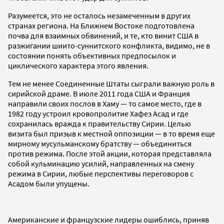
Разумеется, это не осталось незамеченным в других
странах региона. На Ближнем Востоке подготовлена
почва для взаимных обвинений, и те, кто винит США в
разжигании шиито-суннитского конфликта, видимо, не в
состоянии понять объективных предпосылок и
циклического характера этого явления.
Тем не менее Соединенные Штаты сыграли важную роль в
сирийской драме. В июле 2011 года США и Франция
направили своих послов в Хаму — то самое место, где в
1982 году устроил кровопролитие Хафез Асад и где
сохранилась вражда к правительству Сирии. Целью
визита был призыв к местной оппозиции — в то время еще
мирному мусульманскому братству — объединиться
против режима. После этой акции, которая представляла
собой кульминацию усилий, направленных на смену
режима в Сирии, любые перспективы переговоров с
Асадом были упущены.
Американские и французские лидеры ошиблись, приняв