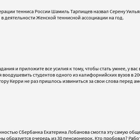
дерации тенниса России Шамиль Тарпищев назвал Серену Уилья
я в деятельности Женской теннисной ассоциации на год.
ания и приложите все усилия к тому, чтобы стать умнее, у вас 
воодушевить студентов одного из калифорнийских вузов в 2006
атору Керри не раз пришлось извиниться за свои слова перед
енностью Сбербанка Екатерина Лобанова смогла эту самую общ
ены образуется очередь из 30 пенсионерок. Кто пробовал? Рабо