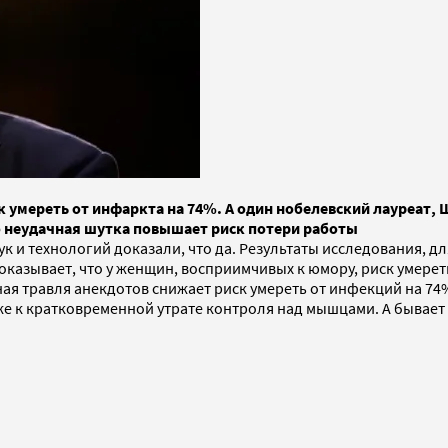
 умереть от инфаркта на 74%. А один нобелевский лауреат,
то неудачная шутка повышает риск потери работы
 и технологий доказали, что да. Результаты исследования, дл
оказывает, что у женщин, восприимчивых к юмору, риск умерет
ная травля анекдотов снижает риск умереть от инфекций на 74%
е к кратковременной утрате контроля над мышцами. А бывает и