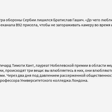
стра обороны Сербии лишился Братислав Гашич. «До чего любл
леканала B92 присела, чтобы не загораживать камеру во время
Ричард Тимоти Хант, лауреат Нобелевской премии в области мед
, происходят три вещи: вы влюбляетесь в них, они влюбляются в
ми. Через два дня под давлением рассерженной общественнос
 профессора Университетского колледжа Лондона.