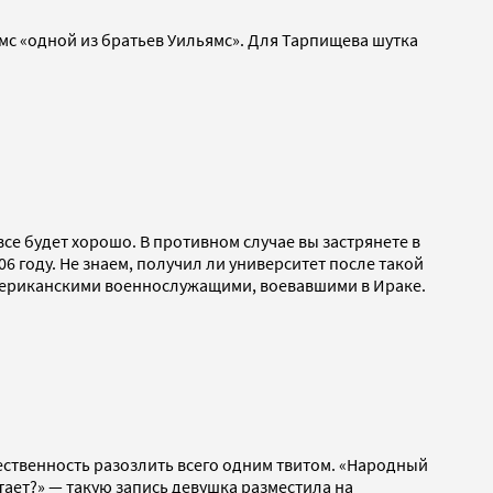
мс «одной из братьев Уильямс». Для Тарпищева шутка
все будет хорошо. В противном случае вы застрянете в
 году. Не знаем, получил ли университет после такой
 американскими военнослужащими, воевавшими в Ираке.
ественность разозлить всего одним твитом. «Народный
тает?» — такую запись девушка разместила на