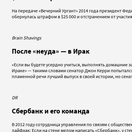
На передаче «Вечерний Ургант» 2014 года президент Фе
обернулась штрафом в $25 000 и отстранением от участи
Brain Shavings
После «неуда» — в Ирак
«Если вы будете усердно учиться, выполнять домашние зад
Ираке» — такими словами сенатор Джон Керри попытался 
пламенной речи лучший выпуск в своей истории, но сен
DR
Сбербанк и его команда
В 2012 году сотрудница управления по связям с обществ
лайфхак: Если на стене мелом написать «Сбербанк», у ст