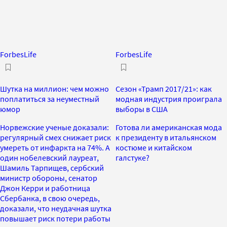
ForbesLife
ForbesLife
Шутка на миллион: чем можно
Сезон «Трамп 2017/21»: как
поплатиться за неуместный
модная индустрия проиграла
юмор
выборы в США
Норвежские ученые доказали:
Готова ли американская мода
регулярный смех снижает риск
к президенту в итальянском
умереть от инфаркта на 74%. А
костюме и китайском
один нобелевский лауреат,
галстуке?
Шамиль Тарпищев, сербский
министр обороны, сенатор
Джон Керри и работница
Сбербанка, в свою очередь,
доказали, что неудачная шутка
повышает риск потери работы