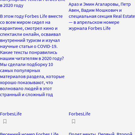
Араз и Эмин Агаларовы, Петр
в 2020 году
Авен, Вадим Мошкович и
В этом году Forbes Life вместе
специальная секция Real Estate
со всем миром сидел на
— в апрельском номере
карантине, смотрел кино и
журнала Forbes Life
спектакли онлайн, осваивал
внутренний туризм и изучал
научные статьи о COVID-19.
Какие тексты понравились
нашим читателям в 2020 году?
Мы сделали подборку 10
самых популярных
материалов раздела, которые
хорошо показывают, что
волновало людей в этот
странный и сложный год
ForbesLife
ForbesLife
Весенний номер Forbes Life
Полет мечты. Первый, Второй