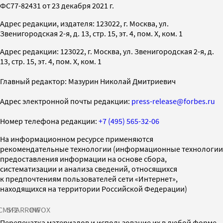
ФС77-82431 от 23 декабря 2021 г.
Адрес редакции, издателя: 123022, г. Москва, ул.
Звенигородская 2-я, д. 13, стр. 15, эт. 4, пом. X, ком. 1
Адрес редакции: 123022, г. Москва, ул. Звенигородская 2-я, д.
13, стр. 15, эт. 4, пом. X, ком. 1
Главный редактор: Мазурин Николай Дмитриевич
Адрес электронной почты редакции:
press-release@forbes.ru
Номер телефона редакции:
+7 (495) 565-32-06
На информационном ресурсе применяются
рекомендательные технологии (информационные технологии
предоставления информации на основе сбора,
систематизации и анализа сведений, относящихся
к предпочтениям пользователей сети «Интернет»,
находящихся на территории Российской Федерации)
СМИ2
SPARROW
INFOX
Перепечатка материалов и использование их в любой форме,