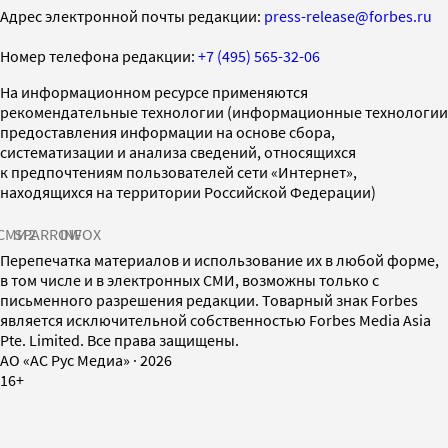
Адрес электронной почты редакции:
press-release@forbes.ru
Номер телефона редакции:
+7 (495) 565-32-06
На информационном ресурсе применяются
рекомендательные технологии (информационные технологии
предоставления информации на основе сбора,
систематизации и анализа сведений, относящихся
к предпочтениям пользователей сети «Интернет»,
находящихся на территории Российской Федерации)
СМИ2
SPARROW
INFOX
Перепечатка материалов и использование их в любой форме,
в том числе и в электронных СМИ, возможны только с
письменного разрешения редакции. Товарный знак Forbes
является исключительной собственностью Forbes Media Asia
Pte. Limited. Все права защищены.
AO «АС Рус Медиа»
·
2026
16+