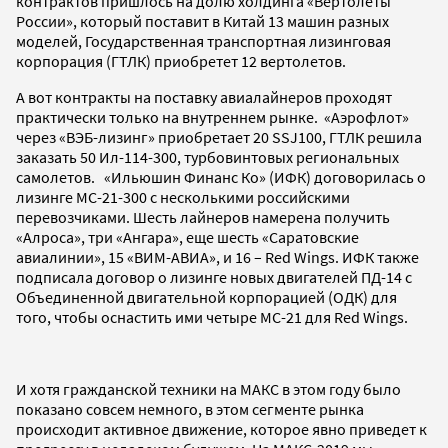
контрактов пришлось на долю холдинга «Вертолеты
России», который поставит в Китай 13 машин разных
моделей, Государственная транспортная лизинговая
корпорация (ГТЛК) приобретет 12 вертолетов.
А вот контракты на поставку авиалайнеров проходят
практически только на внутреннем рынке. «Аэрофлот»
через «ВЭБ-лизинг» приобретает 20 SSJ100, ГТЛК решила
заказать 50 Ил-114-300, турбовинтовых региональных
самолетов. «Ильюшин Финанс Ко» (ИФК) договорилась о
лизинге МС-21-300 с несколькими российскими
перевозчиками. Шесть лайнеров намерена получить
«Алроса», три «Ангара», еще шесть «Саратовские
авиалинии», 15 «ВИМ-АВИА», и 16 – Red Wings. ИФК также
подписала договор о лизинге новых двигателей ПД-14 с
Объединенной двигательной корпорацией (ОДК) для
того, чтобы оснастить ими четыре МС-21 для Red Wings.
И хотя гражданской техники на МАКС в этом году было
показано совсем немного, в этом сегменте рынка
происходит активное движение, которое явно приведет к