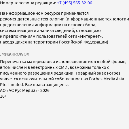
Номер телефона редакции:
+7 (495) 565-32-06
На информационном ресурсе применяются
рекомендательные технологии (информационные технологии
предоставления информации на основе сбора,
систематизации и анализа сведений, относящихся
к предпочтениям пользователей сети «Интернет»,
находящихся на территории Российской Федерации)
СМИ2
SPARROW
INFOX
Перепечатка материалов и использование их в любой форме,
в том числе и в электронных СМИ, возможны только с
письменного разрешения редакции. Товарный знак Forbes
является исключительной собственностью Forbes Media Asia
Pte. Limited. Все права защищены.
AO «АС Рус Медиа»
·
2026
16+