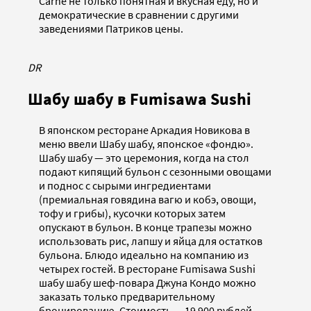
Carne не только понятная и вкусная еду, но и
демократические в сравнении с другими
заведениями Патриков цены.
DR
Шабу шабу в Fumisawa Sushi
В японском ресторане Аркадия Новикова в
меню ввели Шабу шабу, японское «фондю».
Шабу шабу — это церемония, когда на стол
подают кипящий бульон с сезонными овощами
и поднос с сырыми ингредиентами
(премиальная говядина вагю и кобэ, овощи,
тофу и грибы), кусочки которых затем
опускают в бульон. В конце трапезы можно
использовать рис, лапшу и яйца для остатков
бульона. Блюдо идеально на компанию из
четырех гостей. В ресторане Fumisawa Sushi
шабу шабу шеф-повара Джуна Кондо можно
заказать только предварительному
бронированию. Стоимость — 19 900 рублей.