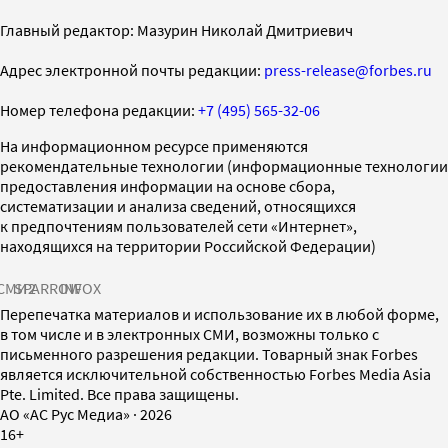
Главный редактор: Мазурин Николай Дмитриевич
Адрес электронной почты редакции:
press-release@forbes.ru
Номер телефона редакции:
+7 (495) 565-32-06
На информационном ресурсе применяются
рекомендательные технологии (информационные технологии
предоставления информации на основе сбора,
систематизации и анализа сведений, относящихся
к предпочтениям пользователей сети «Интернет»,
находящихся на территории Российской Федерации)
СМИ2
SPARROW
INFOX
Перепечатка материалов и использование их в любой форме,
в том числе и в электронных СМИ, возможны только с
письменного разрешения редакции. Товарный знак Forbes
является исключительной собственностью Forbes Media Asia
Pte. Limited. Все права защищены.
AO «АС Рус Медиа»
·
2026
16+