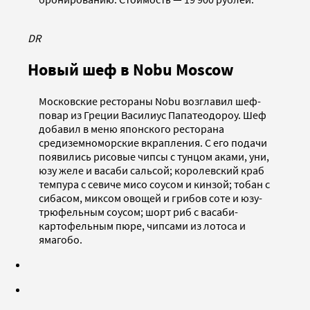
DR
Новый шеф в Nobu Moscow
Московские рестораны Nobu возглавил шеф-
повар из Греции Василиус Папатеодороу. Шеф
добавил в меню японского ресторана
средиземноморские вкрапления. С его подачи
появились рисовые чипсы с тунцом аками, уни,
юзу желе и васаби сальсой; королевский краб
темпура с севиче мисо соусом и кинзой; тобан с
сибасом, миксом овощей и грибов соте и юзу-
трюфельным соусом; шорт риб с васаби-
картофельным пюре, чипсами из лотоса и
ямагобо.