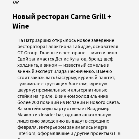
DR
Новый ресторан Carne Grill +
Wine
На Патриарших открылось новое заведение
ресторатора Галактиона Табидзе, основателя
GT Group. Главные в ресторане — мясо и вино.
Едой занимается Денис Кугатов, бренд-шеф
холдинга, а вином — известный сомелье и
винный эксперт Влада Лесниченко. В меню
стоит заказывать бастурму; куриный паштет;
гуакамоле с хрустящим багетом; куриную
шаурму; премиальные и альтернативные
стейки на гриле. В винном холодильнике
более 200 позиций из Испании и Нового Света.
За коктейльную карту отвечает Владимир
Маяков из Insider bar, однако алкогольную
лицензию заведению выдадут в середине
февраля. Интерьером занимались Megre
Interiors, оформлявшие и другие проекты GT. В