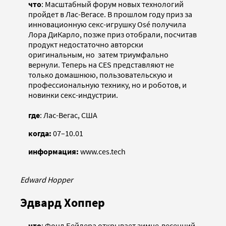
что
: Масштабный форум новых технологий
пройдет в Лас-Вегасе. В прошлом году приз за
инновационную секс-игрушку Osé получила
Лора ДиКарло, позже приз отобрали, посчитав
продукт недостаточно авторски
оригинальным, но затем триумфально
вернули. Теперь на CES представляют не
только домашнюю, пользовательскую и
профессиональную технику, но и роботов, и
новинки секс-индустрии.
где
: Лас-Вегас, США
когда:
07–10.01
информация:
www.ces.tech
Edward Hopper
Эдвард Хоппер
что
: Фонд Бейлера открывает зимне-весенний