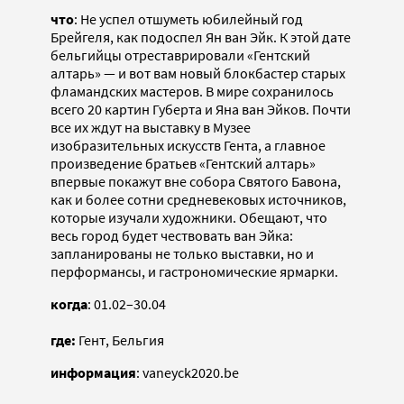
что
: Не успел отшуметь юбилейный год
Брейгеля, как подоспел Ян ван Эйк. К этой дате
бельгийцы отреставрировали «Гентский
алтарь» — и вот вам новый блокбастер старых
фламандских мастеров. В мире сохранилось
всего 20 картин Губерта и Яна ван Эйков. Почти
все их ждут на выставку в Музее
изобразительных искусств Гента, а главное
произведение братьев «Гентский алтарь»
впервые покажут вне собора Святого Бавона,
как и более сотни средневековых источников,
которые изучали художники. Обещают, что
весь город будет чествовать ван Эйка:
запланированы не только выставки, но и
перформансы, и гастрономические ярмарки.
когда
: 01.02–30.04
где:
Гент, Бельгия
информация
: vaneyck2020.be