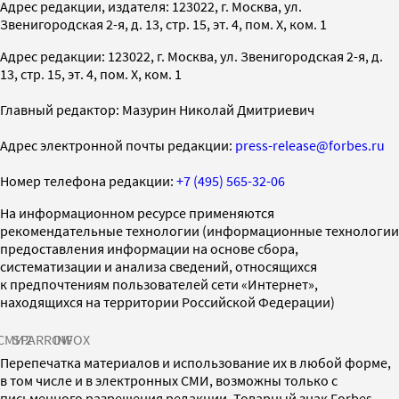
Адрес редакции, издателя: 123022, г. Москва, ул.
Звенигородская 2-я, д. 13, стр. 15, эт. 4, пом. X, ком. 1
Адрес редакции: 123022, г. Москва, ул. Звенигородская 2-я, д.
13, стр. 15, эт. 4, пом. X, ком. 1
Главный редактор: Мазурин Николай Дмитриевич
Адрес электронной почты редакции:
press-release@forbes.ru
Номер телефона редакции:
+7 (495) 565-32-06
На информационном ресурсе применяются
рекомендательные технологии (информационные технологии
предоставления информации на основе сбора,
систематизации и анализа сведений, относящихся
к предпочтениям пользователей сети «Интернет»,
находящихся на территории Российской Федерации)
СМИ2
SPARROW
INFOX
Перепечатка материалов и использование их в любой форме,
в том числе и в электронных СМИ, возможны только с
письменного разрешения редакции. Товарный знак Forbes