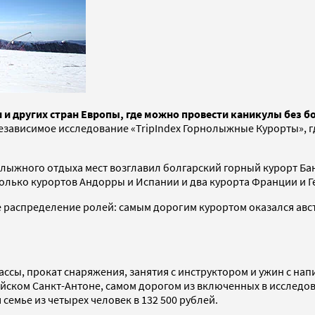
и других стран Европы, где можно провести каникулы без б
независимое исследование «TripIndex Горнолыжные Курорты», 
лыжного отдыха мест возглавил болгарский горный курорт Банс
колько курортов Андорры и Испании и два курорта Франции и 
 распределение ролей: самым дорогим курортом оказался авст
ассы, прокат снаряжения, занятия с инструктором и ужин с нап
рийском Санкт-Антоне, самом дорогом из включенных в исследова
семье из четырех человек в 132 500 рублей.