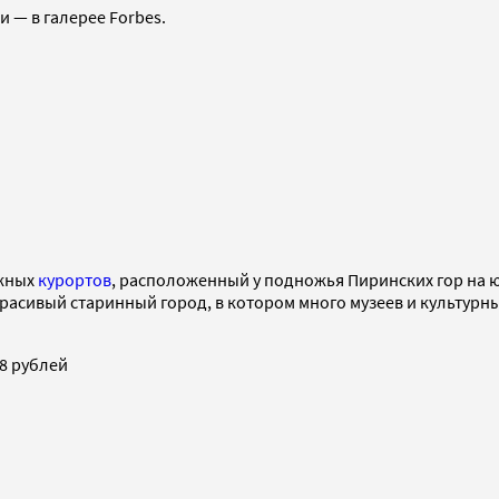
ьи
—
в галерее Forbes.
ыжных
курортов
, расположенный у подножья Пиринских гор на юг
 красивый старинный город, в котором много музеев и культу
8 рублей