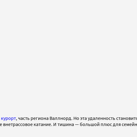
й
курорт
, часть региона Валлнорд. Но эта удаленность станови
е внетрассовое катание. И тишина — большой плюс для семейн