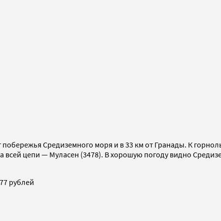
т побережья Средиземного моря и в 33 км от Гранады. К горно
ора всей цепи — Муласен (3478). В хорошую погоду видно Среди
77 рублей