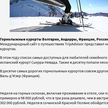
Горнолыжные курорты Болгарии, Андорры, Франции, России 
Международный сайт о путешествиях TripAdvisor представил 
курортах.
В этом году список самых доступных для любителей семейного 
испанский курорт Сьерра-Невада. Также в десятку попали нес
В десятке самых дорогих горнолыжных курортов совсем другое
Валь-д'Изер (Франция).
Неделя на горных склонах, включая проживание в отеле, ски-п
примерно в 98 000 рублей, что в три раза дешевле, чем в авст
302 000 рублей. Неделя в сочинской Красной Поляне обойдется 