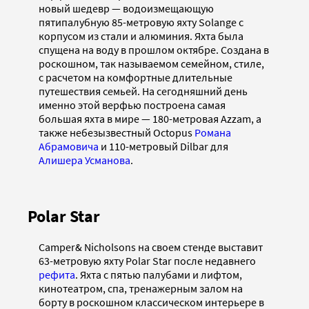
новый шедевр — водоизмещающую
пятипалубную 85-метровую яхту Solange с
корпусом из стали и алюминия. Яхта была
спущена на воду в прошлом октябре. Создана в
роскошном, так называемом семейном, стиле,
с расчетом на комфортные длительные
путешествия семьей. На сегодняшний день
именно этой верфью построена самая
большая яхта в мире — 180-метровая Azzam, а
также небезызвестный Octopus
Романа
Абрамовича
и 110-метровый Dilbar для
Алишера Усманова
.
Polar Star
Camper& Nicholsons на своем стенде выставит
63-метровую яхту Polar Star после недавнего
рефита
. Яхта с пятью палубами и лифтом,
кинотеатром, спа, тренажерным залом на
борту в роскошном классическом интерьере в