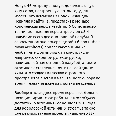
Новую 46-метровую полуводоизмещающую
яхту Como, построенную в этом году для
известного яхтсмена из Новой Зеландии
Невилла Крайтона, представит в Монако
королевская верфь Feadship. У Como вместо
традиционных для верфи проектов с 3-4
палубами всего две с половиной палубы. В
современном экстерьере (дизайн-бюро Dubois
Naval Architects) привлекают внимание
необычные формы лодки и конструкции,
например, закрытой рулевой рубки,
нависающей над основной палубой, а также
огромное остекление почти по всей длине
яхты, что создает иллюзию огромного
пространства внутри и масштабного обзора во
время плавания даже из спальни владельца.
Вообще в последнее время верфь все больше
позиционируют свои работы как
art of glass
.
Достаточно вспомнить ее концепт 2013 года
для королевской четы или Х-stream, а также
уже реализованные проекты, например 88-