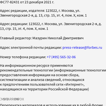
ФС77-82431 от 23 декабря 2021 г.
Адрес редакции, издателя: 123022, г. Москва, ул.
Звенигородская 2-я, д. 13, стр. 15, эт. 4, пом. X, ком. 1
Адрес редакции: 123022, г. Москва, ул. Звенигородская 2-я, д.
13, стр. 15, эт. 4, пом. X, ком. 1
Главный редактор: Мазурин Николай Дмитриевич
Адрес электронной почты редакции:
press-release@forbes.ru
Номер телефона редакции:
+7 (495) 565-32-06
На информационном ресурсе применяются
рекомендательные технологии (информационные технологии
предоставления информации на основе сбора,
систематизации и анализа сведений, относящихся
к предпочтениям пользователей сети «Интернет»,
находящихся на территории Российской Федерации)
СМИ2
SPARROW
INFOX
Перепечатка материалов и использование их в любой форме,