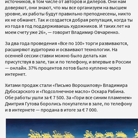
источников, в том числе от авторов и дилеров. Они нам
доверяют, они знают, что мы все организуем на высшем
уровне, их работы будут правильно преподнесены, никто
их не обманет. Так и создается добрая репутация, когда ты
из года в год поддерживаешь художников. И таких лет на
моем счету уже 26», — говорит Владимир Овчаренко.
За два года проведения «Все по 100» торги развиваются,
расширяют аудиторию и осваивают технологии. На
осенней сессии ставки можно было делать как
присутствуя в зале, так и по телефону, и впервые в России
— онлайн. 37% процентов лотов было куплено через
интернет.
Хитами продаж стали «Письмо Ворошилову» Владимира
Дубосарского и «Подсолнечное масло» Оскара Рабина.
Обе работы ушли за € 7 500.
За «Гори все синим пламенем»
Дмитрия Гутова боролись покупатели в зале, по телефону
и в интернете — продана в итоге за € 7 000.