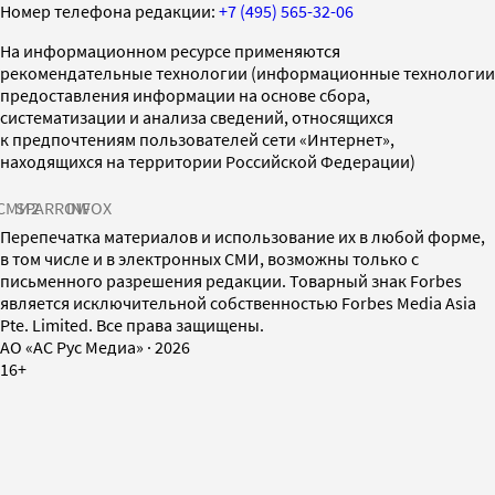
Номер телефона редакции:
+7 (495) 565-32-06
На информационном ресурсе применяются
рекомендательные технологии (информационные технологии
предоставления информации на основе сбора,
систематизации и анализа сведений, относящихся
к предпочтениям пользователей сети «Интернет»,
находящихся на территории Российской Федерации)
СМИ2
SPARROW
INFOX
Перепечатка материалов и использование их в любой форме,
в том числе и в электронных СМИ, возможны только с
письменного разрешения редакции. Товарный знак Forbes
является исключительной собственностью Forbes Media Asia
Pte. Limited. Все права защищены.
AO «АС Рус Медиа»
·
2026
16+