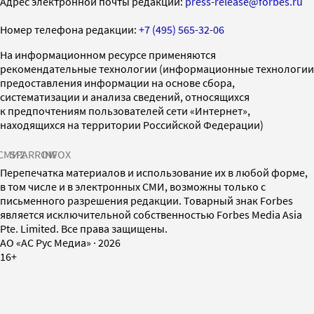
Адрес электронной почты редакции:
press-release@forbes.ru
Номер телефона редакции:
+7 (495) 565-32-06
На информационном ресурсе применяются
рекомендательные технологии (информационные технологии
предоставления информации на основе сбора,
систематизации и анализа сведений, относящихся
к предпочтениям пользователей сети «Интернет»,
находящихся на территории Российской Федерации)
СМИ2
SPARROW
INFOX
Перепечатка материалов и использование их в любой форме,
в том числе и в электронных СМИ, возможны только с
письменного разрешения редакции. Товарный знак Forbes
является исключительной собственностью Forbes Media Asia
Pte. Limited. Все права защищены.
AO «АС Рус Медиа»
·
2026
16+