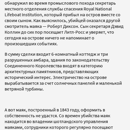
обнаружил во время промыслового похода секретарь
местного отделения службы спасения Royal National
Lifeboat Institution, который прибыл на остров вместе со
своим сыном. Как выяснилось, убийцей оказался другой
смотритель маяка — Роберт Диксон. Сын секретаря Дэвид
Коллин до сих пор посещает Литл-Росс и уверяет, что
сегодня на острове ничего не напоминает о
произошедших событиях.
В сумму сделки входит 6-комнатный коттедж и три
разрушенных амбара, здания по законодательству
Соединенного Королевства входят в категорию
архитектурных памятников, представляющих
исторический интерес. Электричество на острове
вырабатывается за счет солнечных панелей и маленькой
ветряной турбины.
А вот маяк, построенный в 1843 году, оформить в
собственность не удастся. Со времен убийства маяк
находится во владении шотландского управления
маяками, сотрудники которого регулярно посещают