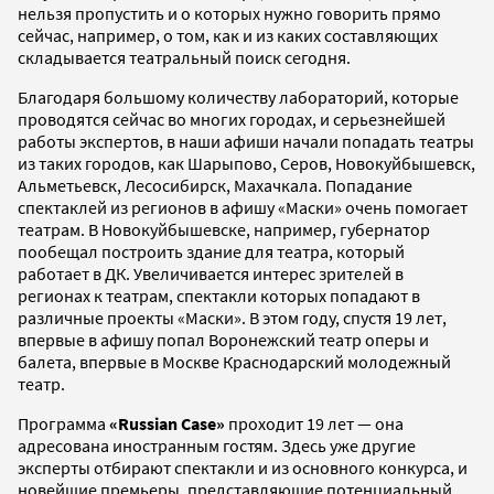
нельзя пропустить и о которых нужно говорить прямо
сейчас, например, о том, как и из каких составляющих
складывается театральный поиск сегодня.
Благодаря большому количеству лабораторий, которые
проводятся сейчас во многих городах, и серьезнейшей
работы экспертов, в наши афиши начали попадать театры
из таких городов, как Шарыпово, Серов, Новокуйбышевск,
Альметьевск, Лесосибирск, Махачкала. Попадание
спектаклей из регионов в афишу «Маски» очень помогает
театрам. В Новокуйбышевске, например, губернатор
пообещал построить здание для театра, который
работает в ДК. Увеличивается интерес зрителей в
регионах к театрам, спектакли которых попадают в
различные проекты «Маски». В этом году, спустя 19 лет,
впервые в афишу попал Воронежский театр оперы и
балета, впервые в Москве Краснодарский молодежный
театр.
Программа
«
Russian
Case
»
проходит 19 лет — она
адресована иностранным гостям. Здесь уже другие
эксперты отбирают спектакли и из основного конкурса, и
новейшие премьеры, представляющие потенциальный