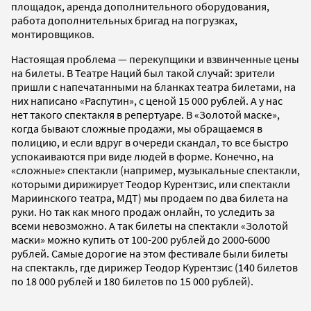
площадок, аренда дополнительного оборудования,
работа дополнительных бригад на погрузках,
монтировщиков.
Настоящая проблема — перекупщики и взвинченные цены
на билеты. В Театре Наций был такой случай: зрители
пришли с напечатанными на бланках театра билетами, на
них написано «Распутин», с ценой 15 000 рублей. А у нас
нет такого спектакля в репертуаре. В «Золотой маске»,
когда бывают сложные продажи, мы обращаемся в
полицию, и если вдруг в очереди скандал, то все быстро
успокаиваются при виде людей в форме. Конечно, на
«сложные» спектакли (например, музыкальные спектакли,
которыми дирижирует Теодор Курентзис, или спектакли
Мариинского театра, МДТ) мы продаем по два билета на
руки. Но так как много продаж онлайн, то уследить за
всеми невозможно. А так билеты на спектакли «Золотой
маски» можно купить от 100-200 рублей до 2000-6000
рублей. Самые дорогие на этом фестивале были билеты
на спектакль, где дирижер Теодор Курентзис (140 билетов
по 18 000 рублей и 180 билетов по 15 000 рублей).