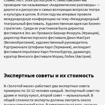
проводим так называемые «Академические разговоры» —
диалоги и дискуссии о самых волнующих вопросах театра
и культуры в целом. В этом году мы впервые провели
международную конференцию на тему «Международный
театральный фестиваль. Художественная идея как бизнес-
стратегия». Среди ее участников были директор
фестиваля в Экс-ан-Провансе Бернар Фокруль (Франция),
директор Манчестерского фестиваля Джон МакГрат
(Великобритания), художественный руководитель
Руртриеннале Штефани Карп (Германия), интендант
фестиваля Impulstanz Карл Регенсбургер, драматург,
куратор Венского фестиваля Мориц Лобек (Австрия).
Экспертные советы и их стоимость
В «Золотой маске» работают два экспертных совета
примерно по 10-12 человек каждый. Экспертный совет по
драме и театру кукол, второй совет — музыкальный. В
общей сложности эксперты должны смотреть около
тысячи спектаклей в год. В зависимости от того, сколько