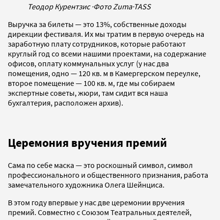
Теодор Курентзис
·
Фото Zuma
·
TASS
Выручка за билеты — это 13%, собственные доходы
дирекции фестиваля. Их мы тратим в первую очередь на
заработную плату сотрудников, которые работают
круглый год со всеми нашими проектами, на содержание
офисов, оплату коммунальных услуг (у нас два
помещения, одно — 120 кв. м в Камергерском переулке,
второе помещение — 100 кв. м, где мы собираем
экспертные советы, жюри, там сидит вся наша
бухгалтерия, расположен архив).
Церемония вручения премий
Сама по себе маска — это роскошный символ, символ
профессионального и общественного признания, работа
замечательного художника Олега Шейнциса.
В этом году впервые у нас две церемонии вручения
премий. Совместно с Союзом Театральных деятелей,