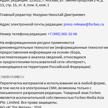
13, стр. 15, эт. 4, пом. X, ком. 1
Главный редактор: Мазурин Николай Дмитриевич
Адрес электронной почты редакции:
press-release@forbes.ru
Номер телефона редакции:
+7 (495) 565-32-06
На информационном ресурсе применяются
рекомендательные технологии (информационные технологии
предоставления информации на основе сбора,
систематизации и анализа сведений, относящихся
к предпочтениям пользователей сети «Интернет»,
находящихся на территории Российской Федерации)
СМИ2
SPARROW
INFOX
Перепечатка материалов и использование их в любой форме,
в том числе и в электронных СМИ, возможны только с
письменного разрешения редакции. Товарный знак Forbes
является исключительной собственностью Forbes Media Asia
Pte. Limited. Все права защищены.
AO «АС Рус Медиа»
·
2026