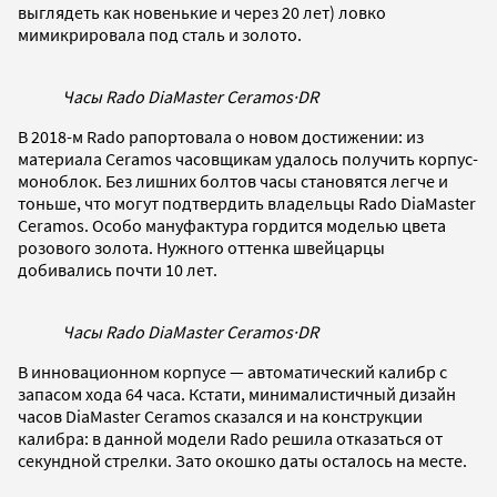
выглядеть как новенькие и через 20 лет) ловко
мимикрировала под сталь и золото.
Часы Rado DiaMaster Ceramos
·
DR
В 2018-м Rado рапортовала о новом достижении: из
материала Ceramos часовщикам удалось получить корпус-
моноблок. Без лишних болтов часы становятся легче и
тоньше, что могут подтвердить владельцы Rado DiaMaster
Ceramos. Особо мануфактура гордится моделью цвета
розового золота. Нужного оттенка швейцарцы
добивались почти 10 лет.
Часы Rado DiaMaster Ceramos
·
DR
В инновационном корпусе — автоматический калибр с
запасом хода 64 часа. Кстати, минималистичный дизайн
часов DiaMaster Ceramos сказался и на конструкции
калибра: в данной модели Rado решила отказаться от
секундной стрелки. Зато окошко даты осталось на месте.