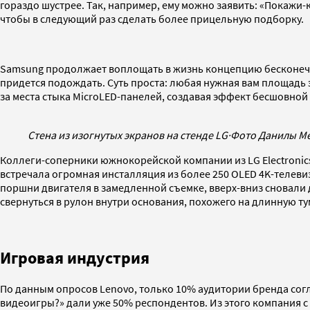
гораздо шустрее. Так, например, ему можно заявить: «Покажи-
чтобы в следующий раз сделать более прицельную подборку.
Samsung продолжает воплощать в жизнь концепцию бесконечно
придется подождать. Суть проста: любая нужная вам площадь 
за места стыка MicroLED-панелей, создавая эффект бесшовной
Стена из изогнутых экранов на стенде LG
·
Фото Данилы М
Коллеги-соперники южнокорейской компании из LG Electronic
встречала огромная инсталляция из более 250 OLED 4K-телеви
поршни двигателя в замедленной съемке, вверх-вниз сновали 
свернуться в рулон внутри основания, похожего на длинную ту
Игровая индустрия
По данным опросов Lenovo, только 10% аудитории бренда согл
видеоигры?» дали уже 50% респондентов. Из этого компания с