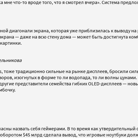
ка мне что-то вроде того, что я смотрел вчера». Система пред
й диагонали экрана, которая уже приблизилась к выводу на р
экрана — даже на всю стену дома — может быть достигнута ко
 картинки.
ельникова
s, тоже традиционно сильные на рынке дисплеев, бросили сил
зоров, изогнутых в форме то ли водопада, то ли волны цунами
другие представители семейства гибких OLED-дисплеев — новые
мбочку.
асны назвать себя геймерами. В то время как утвердительный 
 оборотом $45 млрд сделала вывод, что игровые ноутбуки долж