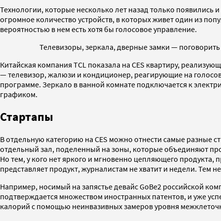
Технологии, которые несколько лет назад только появились и
огромное количество устройств, в которых живет один из поп
вероятностью в нем есть хотя бы голосовое управление.
Телевизоры, зеркала, дверные замки — поговорить
Китайская компания TCL показала на CES квартиру, реализующ
— телевизор, жалюзи и кондиционер, реагирующие на голосовы
программе. Зеркало в ванной комнате подключается к электри
графиком.
Стартапы
В отдельную категорию на CES можно отнести самые разные ст
отдельный зал, поделенный на зоны, которые объединяют прои
Но тем, у кого нет яркого и мгновенно цепляющего продукта, 
представляет продукт, журналистам не хватит и недели. Тем н
Например, носимый на запястье девайс GoBe2 российской ком
подтверждается множеством иностранных патентов, и уже усп
калорий с помощью неинвазивных замеров уровня межклеточн