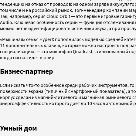
тенденцию на отказ от проводов: на одном заряде аккумулятор
том числе и на российский рынок. Топ-менеджер компании Мар
Так, например, серия Cloud Orbit — это первые игровые гар
Audio. Ключевая особенность серии — функция отслеживания по
можно четче идентифицировать источники звука, а при просл
«Мышиная» семья HyperX пополнилась моделью средней категори
11 дополнительных клавиш, которые можно настроить под разн
специализацию, — это микрофон Quadcast, стилизованный под 
когда сигнал идет в эфир.
Бизнес-партнер
Если искать что-то особенное среди рабочих инструментов, то з
поверхности экрана (типичный смартфонный показатель), а тол
корпус сделан из магний-литиевого и магний-алюминиевого сп
энергоэффективность которого дает до 10 часов автономной 
Умный дом