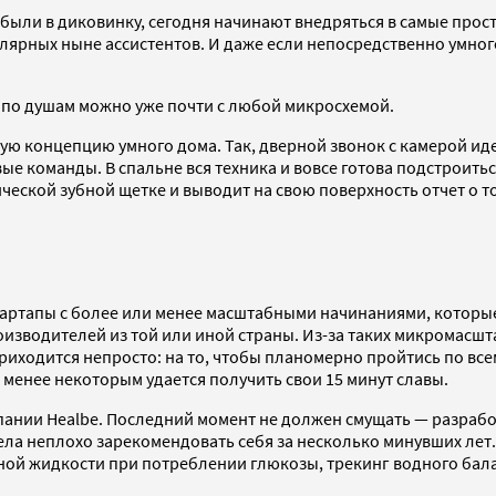
 были в диковинку, сегодня начинают внедряться в самые прос
улярных ныне ассистентов. И даже если непосредственно умног
 по душам можно уже почти с любой микросхемой.
ую концепцию умного дома. Так, дверной звонок с камерой иде
е команды. В спальне вся техника и вовсе готова подстроить
ческой зубной щетке и выводит на свою поверхность отчет о т
артапы с более или менее масштабными начинаниями, которые, 
зводителей из той или иной страны. Из-за таких микромасшта
приходится непросто: на то, чтобы планомерно пройтись по все
е менее некоторым удается получить свои 15 минут славы.
пании Healbe. Последний момент не должен смущать — разрабо
ела неплохо зарекомендовать себя за несколько минувших лет
ой жидкости при потреблении глюкозы, трекинг водного бала