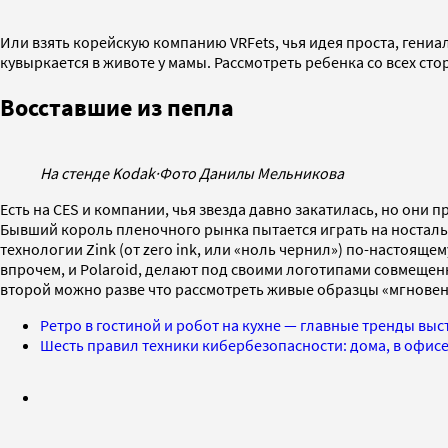
Или взять корейскую компанию VRFets, чья идея проста, гени
кувыркается в животе у мамы. Рассмотреть ребенка со всех ст
Восставшие из пепла
На стенде Kodak
·
Фото Данилы Мельникова
Есть на CES и компании, чья звезда давно закатилась, но они
Бывший король пленочного рынка пытается играть на ностальг
технологии Zink (от zero ink, или «ноль чернил») по-настояще
впрочем, и Polaroid, делают под своими логотипами совмещен
второй можно разве что рассмотреть живые образцы «мгновенны
Ретро в гостиной и робот на кухне — главные тренды выст
Шесть правил техники кибербезопасности: дома, в офисе,