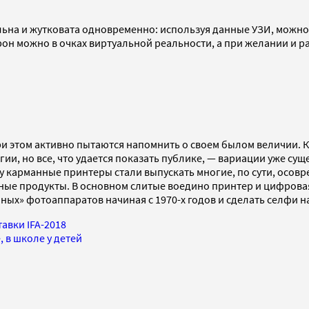
альна и жутковата одновременно: используя данные УЗИ, можн
орон можно в очках виртуальной реальности, а при желании и 
 при этом активно пытаются напомнить о своем былом величии. 
ии, но все, что удается показать публике, — вариации уже с
му карманные принтеры стали выпускать многие, по сути, осовр
ные продукты. В основном слитые воедино принтер и цифровая 
х» фотоаппаратов начиная с 1970-х годов и сделать селфи на 
авки IFA-2018
 в школе у детей