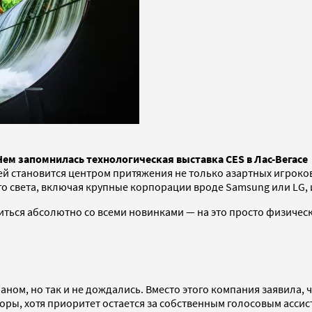
Чем запомнилась технологическая выставка CES в Лас-Вегасе
й становится центром притяжения не только азартных игроков,
сего света, включая крупные корпорации вроде Samsung или LG,
иться абсолютно со всеми новинками — на это просто физичес
ном, но так и не дождались. Вместо этого компания заявила, ч
оры, хотя приоритет остается за собственным голосовым ассист