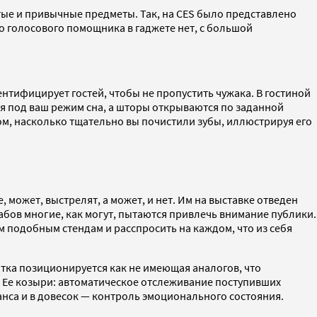
тые и привычные предметы. Так, на CES было представлено
о голосового помощника в гаджете нет, с большой
нтифицирует гостей, чтобы не пропустить чужака. В гостиной
ся под ваш режим сна, а шторы открываются по заданной
ом, насколько тщательно вы почистили зубы, иллюстрируя его
может, выстрелят, а может, и нет. Им на выставке отведен
бов многие, как могут, пытаются привлечь внимание публики.
м подобным стендам и расспросить на каждом, что из себя
тка позиционируется как не имеющая аналогов, что
. Ее козыри: автоматическое отслеживание поступивших
нса и в довесок — контроль эмоционального состояния.