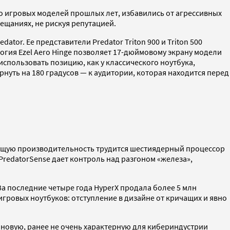
но игровых моделей прошлых лет, избавились от агрессивных
вещаниях, не рискуя репутацией.
or. Ее представители Predator Triton 900 и Triton 500
огия Ezel Aero Hinge позволяет 17-дюймовому экрану модели
использовать позицию, как у классического ноутбука,
рнуть на 180 градусов — к аудитории, которая находится перед
 общую производительность трудится шестиядерный процессор
PredatorSense дает контроль над разгоном «железа»,
За последние четыре года HyperX продала более 5 млн
игровых ноутбуков: отступление в дизайне от кричащих и явно
ет новую, ранее не очень характерную для кибериндустрии