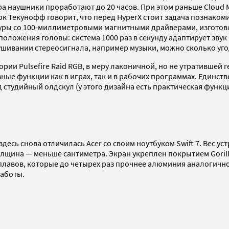
а наушники проработают до 20 часов. При этом раньше Cloud Mi
к Текунофф говорит, что перед HyperX стоит задача познаком
нитуры со 100-миллиметровыми магнитными драйверами, изгото
ложения головы: система 1000 раз в секунду адаптирует звук 
ушивании стереосигнала, например музыки, можно сколько уго
и Pulsefire Raid RGB, в меру лаконичной, но не утратившей г
ые функции как в играх, так и в рабочих программах. Единст
студийный олдскул (у этого дизайна есть практическая функц
десь снова отличилась Acer со своим ноутбуком Swift 7. Вес ус
щина — меньше сантиметра. Экран укреплен покрытием Gorilla 
лавов, которые до четырех раз прочнее алюминия аналогичной 
работы.