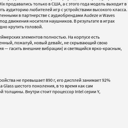
x продавались только в США, а с этого года модель выходит в
ить аудиторию любителей игр с устройствами высокого класса.
вленными в партнерстве с аудиобрендами Audeze и Waves
под движения носителя наушников. В результате в играх
дно крутить головой.
еймерских элементов полностью. На корпусе есть
венный, пожалуй, новый девайс, не скрывающий свою
ия — гасить внешние вибрации) и светящийся ярко-красным,
тройства не превышает 890 г, его дисплей занимает 92%
Glass шестого поколения, в то время как сам
толщины. Внутри стоит процессор Intel серии Y,