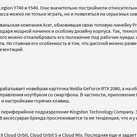
 Legion Y740 и Y540. Они значительно постройнели относитель
асса можно не только играть, но и появляться на серьезных со
ньская компания Acer, обновившая свою топовую линейку Predat
даря мощной начинке и особому дизайну корпуса. Так, технол
этого можно откалибровать его положение под рабочие нужды: 
. Но главная его особенность в том, что дисплей можно разве
резентаций.
рабатывает новейшая карточка Nvidia GeForce RTX 2080, а на
управления ноутбуком со смартфона. В частности, приложение 
 и настройками горячих клавиш.
X, периферийное подразделение Kingston Technology Company. 
 аксессуарах бренда прослеживается та же тенденция, что и у 
Cloud Orbit, Cloud Orbit S и Cloud Mix. Последняя еще и зада