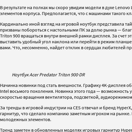
В результате на полках мы скоро увидим модели в духе Lenovo
элементов корпуса. Предполагается, что с машинами такого кл
Кардинально иной взгляд на игровой ноутбук представила тайва
призваны побороться с настольными ПК за долю рынка — благо
Triton 900 вращаться внутри внешней рамки дисплея. За счет 
выставить удобный угол наклона или перейти в режим планшета
вами. Что, несомненно, найдет отклик в сердцах любителей п
Ноутбук Acer Predator Triton 900
·
DR
Начинка новинки под стать внешности. Графику 4K-дисплея об
Intel восьмого поколения. Новинка этого года — возможность 
скоростью вращения вентилятора, подсветкой, аудиорежимом
За тренды в игровой индустрии на CES отвечал и бренд Hyper
гарнитур, что сделало компанию заметным игроком на рынке. В
молодежных элементов.
Тренд заметен в обновленных моделях игровых гарнитур HyperX 