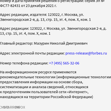
номер и дата принятия решения о регистрации: серия Эл №
ФС77-82431 от 23 декабря 2021 г.
Адрес редакции, издателя: 123022, г. Москва, ул.
Звенигородская 2-я, д. 13, стр. 15, эт. 4, пом. X, ком. 1
Адрес редакции: 123022, г. Москва, ул. Звенигородская 2-я, д.
13, стр. 15, эт. 4, пом. X, ком. 1
Главный редактор: Мазурин Николай Дмитриевич
Адрес электронной почты редакции:
press-release@forbes.ru
Номер телефона редакции:
+7 (495) 565-32-06
На информационном ресурсе применяются
рекомендательные технологии (информационные технологии
предоставления информации на основе сбора,
систематизации и анализа сведений, относящихся
к предпочтениям пользователей сети «Интернет»,
находящихся на территории Российской Федерации)
СМИ2
SPARROW
INFOX