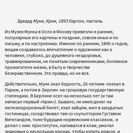
Эдвард Мунк, Крик, 1893 Картон, пастель.
Из Музея Мунка в Осло в Москву привезли и ранние,
популярные его картины и поздние, совсем иные и по
письму, и по настроению. Именно по ранним, 1890-х годов,
вещам создавалось впечатление о художнике как о
человеке, глубоко, до душевного нездоровья,
травмированном, не понятым современниками, богемном
прожигателе жизни, в быту и творчестве
безнравственном. Это правда, но не вся.
Действительно, Мунк знал бедность, 26-летним поехал в
Париж, а потом в Берлин на грошовую государственную
стипендию. В Берлине осел на несколько лет (и там
написал первый «Крик»). Бывало, не имея денег на
железнодорожный билет, ехал зайцем, жил в захудалых
гостиницах, соседствовал там со скульптором Густавом
Вигеландом, тоже будущим норвежским классиком, и
делил с ним проституток, напивался в хлам, умолял
знакомых о нескольких кронах, чтобы купить красок и