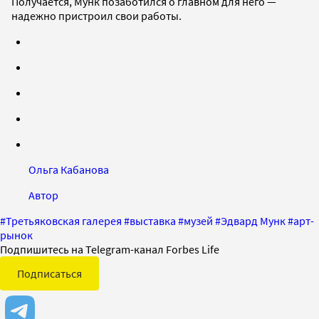
Получается, Мунк позаботился о главном для него —
надежно пристроил свои работы.
Ольга Кабанова
Автор
#
Третьяковская галерея
#
выставка
#
музей
#
Эдвард Мунк
#
арт-
рынок
Подпишитесь на Telegram-канал Forbes Life
Подписаться