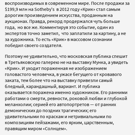
воспроизводимых в современном мире. После продажи за
$199,9 млн на Sotheby's в 2012 году «Крик» стал самым
дорогим произведением искусства, проданным на
аукционах. Правда, рекорд продержался чуть больше
года, но все же. Комментируя это событие, один из
экспертов точно заметил, что заплатили за картину, а не
за художника. То есть «Крик» в массовом сознании
победил своего создателя.
Поэтому не удивительно, что московская публика спешит
в Третьяковскую галерею не на выставку Мунка, а увидеть
«Крик». И уходит пораженная не изображением
головастого человечка, в ужасе бегущего от кровавого
заката, тем более что на выставку привезли самый
бледный, карандашный, вариант. И публика
оказывается поражена именно художником. Его ранними
работами о смерти, ревности, роковой любви и глубокой
меланхолии; серией его автопортретов — от ранних
демонических до поздних трагических; его
удивительными по краскам и нетривиальными по
композициям пейзажами, его ярким, царственным,
правящим миром «Солнцем».