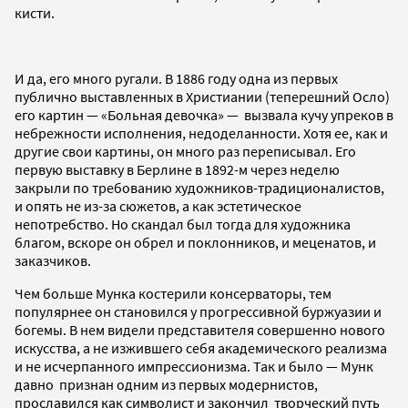
кисти.
И да, его много ругали. В 1886 году одна из первых
публично выставленных в Христиании (теперешний Осло)
его картин — «Больная девочка» — вызвала кучу упреков в
небрежности исполнения, недоделанности. Хотя ее, как и
другие свои картины, он много раз переписывал. Его
первую выставку в Берлине в 1892-м через неделю
закрыли по требованию художников-традиционалистов,
и опять не из-за сюжетов, а как эстетическое
непотребство. Но скандал был тогда для художника
благом, вскоре он обрел и поклонников, и меценатов, и
заказчиков.
Чем больше Мунка костерили консерваторы, тем
популярнее он становился у прогрессивной буржуазии и
богемы. В нем видели представителя совершенно нового
искусства, а не изжившего себя академического реализма
и не исчерпанного импрессионизма. Так и было — Мунк
давно признан одним из первых модернистов,
прославился как символист и закончил творческий путь