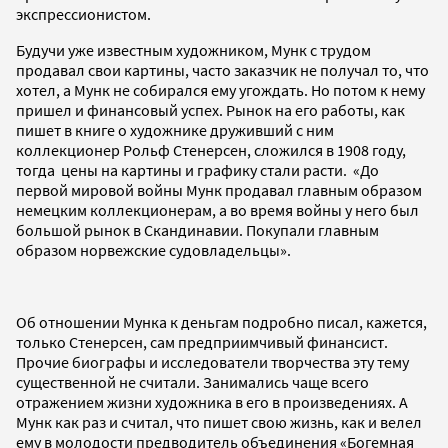
экспрессионистом.
Будучи уже известным художником, Мунк с трудом
продавал свои картины, часто заказчик не получал то, что
хотел, а Мунк не собирался ему угождать. Но потом к нему
пришел и финансовый успех. Рынок на его работы, как
пишет в книге о художнике друживший с ним
коллекционер Рольф Стенерсен, сложился в 1908 году,
тогда цены на картины и графику стали расти. «До
первой мировой войны Мунк продавал главным образом
немецким коллекционерам, а во время войны у него был
большой рынок в Скандинавии. Покупали главным
образом норвежские судовладельцы».
Об отношении Мунка к деньгам подробно писал, кажется,
только Стенерсен, сам предприимчивый финансист.
Прочие биографы и исследователи творчества эту тему
существенной не считали. Занимались чаще всего
отражением жизни художника в его в произведениях. А
Мунк как раз и считал, что пишет свою жизнь, как и велел
ему в молодости предводитель объединения «Богемная