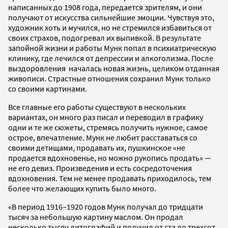
написанных до 1908 года, передается зрителям, и они
получают от искусства сильнейшие эмоции. Чувствуя это,
художник хоть и мучился, но не стремился избавиться от
своих страхов, подогревал их выпивкой. В результате
запойной жизни и работы Мунк попал в психиатрическую
клинику, где лечился от депрессии и алкоголизма. После
выздоровления началась новая жизнь, целиком отданная
живописи. Страстные отношения сохранил Мунк только
со своими картинами.
Все главные его работы существуют в нескольких
вариантах, он много раз писал и переводил в графику
одни и те же сюжеты, стремясь получить нужное, самое
острое, впечатление. Мунк не любит расставаться со
своими детищами, продавать их, пушкинское «не
продается вдохновенье, но можно рукопись продать» —
не его девиз. Произведения и есть сосредоточения
вдохновения. Тем не менее продавать приходилось, тем
более что желающих купить было много.
«В период 1916–1920 годов Мунк получал до тридцати
тысяч за небольшую картину маслом. Он продал
несколько тысяч литографий и получил от ста до трехсот