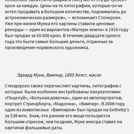
крон за каждую. Цены на те литографии, которые он не
хотел продавать в большом количестве, поднимались до
астрономических размеров», — вспоминает Стенерсен.
Уже при жизни Мунка его картины ставили ценовые
рекорды — один из вариантов «Матери-земли» в 1916 году
был продан за 50 000 крон. В течение двадцати одного
года это были самые большие деньги, отданные за
произведение норвежского художника.
Эдвард Мунк, Вампир, 1895 Холст, масло
Стендерсен также перечисляет картины, литографии с
которых были особенно востребованы покупателями:
«Поцелуй», «Больная девочка», один из автопортретов,
портрет Стриндберга, «Мадонна», «Вампир». В 2008 году
один из живописных «Вампиров» был продан на Sotheby's
за $38 млн. Зная, что ранние его вещи пользуются
большим спросом, чем поздние, Мунк иногда ставил на
картинах фальшивые даты.