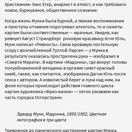
Христиания» Ханс Егер, анархист и атеист, и как требовало
новое, буржуазное, общественное сознание.
Когда жизнь Мунка была бурной, а тяжкие воспоминания
и приступы отчаяния подогревал алкоголь, то и сюжеты
картин были соответственные — мрачные. Увидев, как
ревнует Август Стриндберг роковую красавицу Агне Юль,
Мунк написал «Ревность». Свою кровавую постельную
ссору с возлюбленной Туллой Ларсен — у Мунка в
результате оказалась прострелена рука — изобразил в
«Смерти Марата». В картине «Мадонна», где вокруг головы
полуобнаженной женщины в оргазме сияет красный
нимб, также, как считается, изображена Дагни Юль после
секса с автором. А извилистый берег и луна над ним, на
фоне которых происходит действия главного цикла
картин художника «Фриз жизни» — легко узнаваем как
часть городка Осгорстранн.
Эдвард Мунк, Мадонна, 1895/1902, Цветная
литография в три цвета
Тревожное до панического настроение картин Мунка,