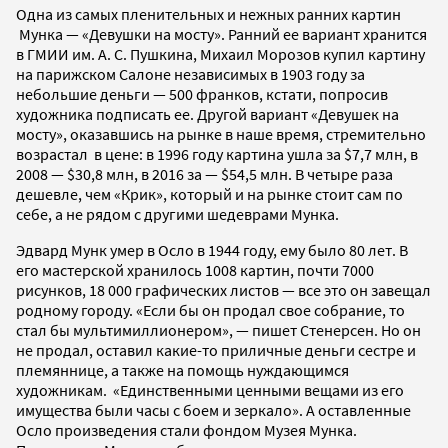
Одна из самых пленительных и нежных ранних картин
Мунка — «Девушки на мосту». Ранний ее вариант хранится
в ГМИИ им. А. С. Пушкина, Михаил Морозов купил картину
на парижском Салоне независимых в 1903 году за
небольшие деньги — 500 франков, кстати, попросив
художника подписать ее. Другой вариант «Девушек на
мосту», оказавшись на рынке в наше время, стремительно
возрастал в цене: в 1996 году картина ушла за $7,7 млн, в
2008 — $30,8 млн, в 2016 за — $54,5 млн. В четыре раза
дешевле, чем «Крик», который и на рынке стоит сам по
себе, а не рядом с другими шедеврами Мунка.
Эдвард Мунк умер в Осло в 1944 году, ему было 80 лет. В
его мастерской хранилось 1008 картин, почти 7000
рисунков, 18 000 графических листов — все это он завещал
родному городу. «Если бы он продал свое собрание, то
стал бы мультимиллионером», — пишет Стенерсен. Но он
не продал, оставил какие-то приличные деньги сестре и
племяннице, а также на помощь нуждающимся
художникам. «Единственными ценными вещами из его
имущества были часы с боем и зеркало». А оставленные
Осло произведения стали фондом Музея Мунка.